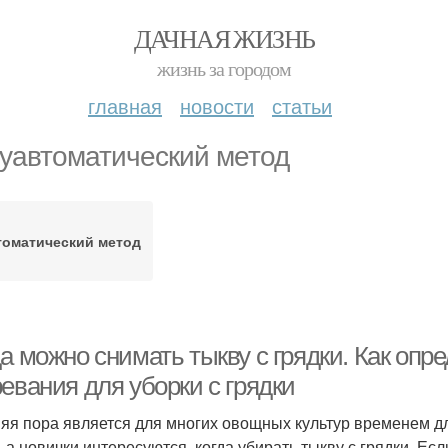
ДАЧНАЯ ЖИЗНЬ
жизнь за городом
главная
новости
статьи
уавтоматический метод
томатический метод
а можно снимать тыкву с грядки. Как опр
евания для уборки с грядки
яя пора является для многих овощных культур временем 
, а новички интересуются, когда убирать тыкву с грядки. Ес