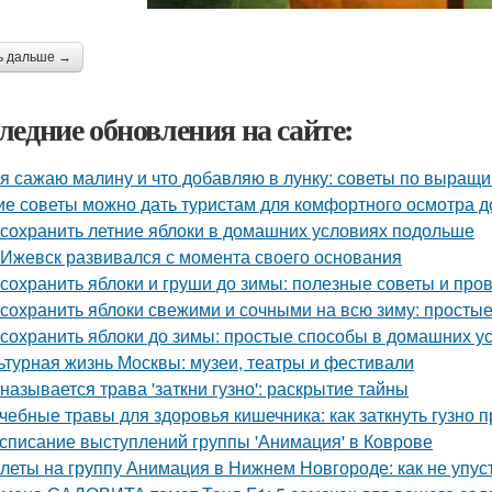
ь дальше →
ледние обновления на сайте:
 я сажаю малину и что добавляю в лунку: советы по выращ
ие советы можно дать туристам для комфортного осмотра 
 сохранить летние яблоки в домашних условиях подольше
 Ижевск развивался с момента своего основания
 сохранить яблоки и груши до зимы: полезные советы и пр
 сохранить яблоки свежими и сочными на всю зиму: просты
 сохранить яблоки до зимы: простые способы в домашних у
ьтурная жизнь Москвы: музеи, театры и фестивали
 называется трава 'заткни гузно': раскрытие тайны
чебные травы для здоровья кишечника: как заткнуть гузно
списание выступлений группы 'Анимация' в Коврове
леты на группу Анимация в Нижнем Новгороде: как не упус