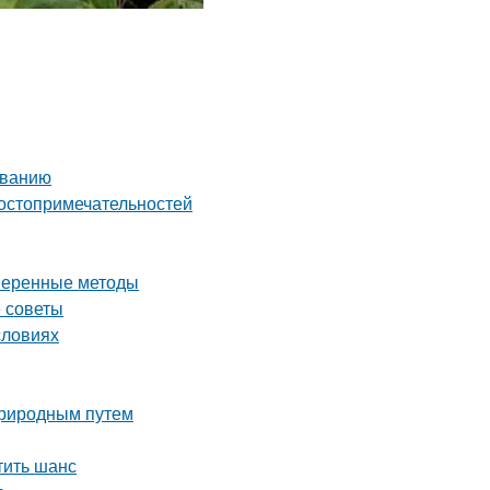
иванию
достопримечательностей
оверенные методы
е советы
словиях
 природным путем
тить шанс