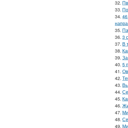
32.
Пв
33.
По
34.
46
напра
35.
Па
36.
3 
37.
В 
38.
Ка
39.
За
40.
5 
41.
Ов
42.
Те
43.
Вы
44.
Се
45.
Ка
46.
Жи
47.
Ми
48.
Се
49.
Ми