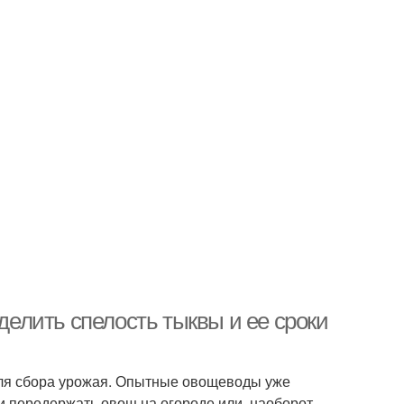
еделить спелость тыквы и ее сроки
для сбора урожая. Опытные овощеводы уже
ли передержать овощ на огороде или, наоборот,