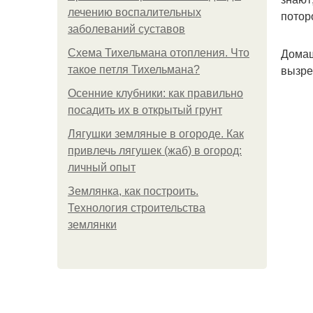
лечению воспалительных
потор
заболеваний суставов
Домаш
Схема Тихельмана отопления. Что
вызре
такое петля Тихельмана?
Осенние клубники: как правильно
посадить их в открытый грунт
Лягушки земляные в огороде. Как
привлечь лягушек (жаб) в огород:
личный опыт
Землянка, как построить.
Технология строительства
землянки