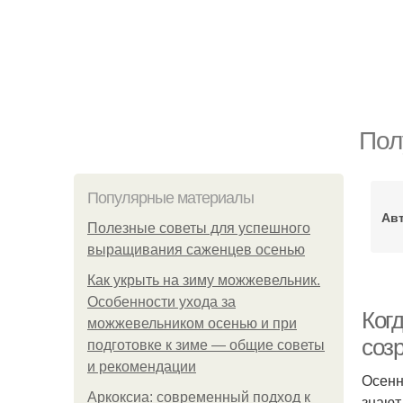
Пол
Популярные материалы
Ав
Полезные советы для успешного
выращивания саженцев осенью
Как укрыть на зиму можжевельник.
Особенности ухода за
Когд
можжевельником осенью и при
созр
подготовке к зиме — общие советы
и рекомендации
Осенн
Аркоксиа: современный подход к
знают