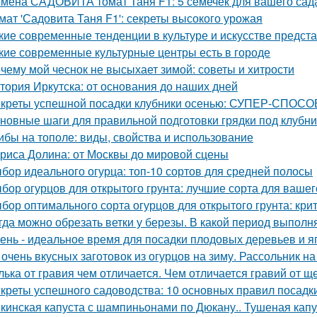
мена САДОВИТА томат Таня F1: 5 семечек для вашего сад
мат 'Садовита Таня F1': секреты высокого урожая
кие современные тенденции в культуре и искусстве предст
кие современные культурные центры есть в городе
чему мой чеснок не высыхает зимой: советы и хитрости
тория Иркутска: от основания до наших дней
креты успешной посадки клубники осенью: СУПЕР-СПОСОБ
новные шаги для правильной подготовки грядки под клубни
ибы на тополе: виды, свойства и использование
риса Долина: от Москвы до мировой сцены
бор идеального огурца: топ-10 сортов для средней полосы
бор огурцов для открытого грунта: лучшие сорта для вашег
бор оптимального сорта огурцов для открытого грунта: кр
гда можно обрезать ветки у березы. В какой период выполн
ень - идеальное время для посадки плодовых деревьев и я
 очень вкусных заготовок из огурцов на зиму. Рассольник на
лька от гравия чем отличается. Чем отличается гравий от щ
креты успешного садоводства: 10 основных правил посадк
кинская капуста с шампиньонами по Дюкану.. Тушеная капу