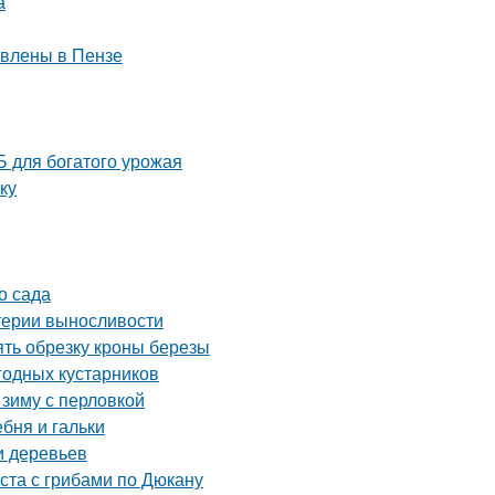
а
авлены в Пензе
 для богатого урожая
ку
о сада
итерии выносливости
ять обрезку кроны березы
годных кустарников
 зиму с перловкой
ебня и гальки
и деревьев
ста с грибами по Дюкану