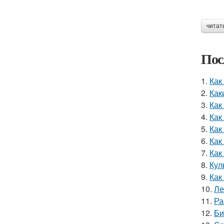
читат
Пос
1.
Как
2.
Как
3.
Как
4.
Как
5.
Как
6.
Как
7.
Как
8.
Кул
9.
Как
10.
Ле
11.
Ра
12.
Би