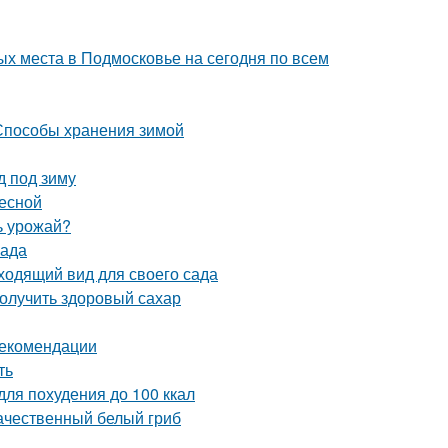
х места в Подмосковье на сегодня по всем
 Способы хранения зимой
д под зиму
весной
ь урожай?
сада
ходящий вид для своего сада
олучить здоровый сахар
рекомендации
ть
для похудения до 100 ккал
качественный белый гриб