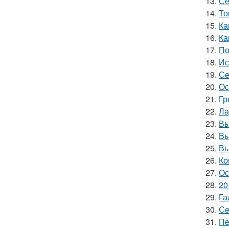
13.
Се
14.
То
15.
Ка
16.
Ка
17.
По
18.
Ис
19.
Се
20.
Ос
21.
Гр
22.
Ла
23.
Вы
24.
Вы
25.
Вы
26.
Ко
27.
Ос
28.
20
29.
Га
30.
Се
31.
Пе