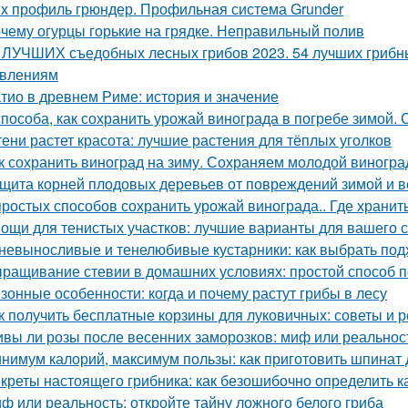
х профиль грюндер. Профильная система Grunder
чему огурцы горькие на грядке. Неправильный полив
 ЛУЧШИХ съедобных лесных грибов 2023. 54 лучших грибны
влениям
тио в древнем Риме: история и значение
способа, как сохранить урожай винограда в погребе зимой.
тени растет красота: лучшие растения для тёплых уголков
к сохранить виноград на зиму. Сохраняем молодой виногра
щита корней плодовых деревьев от повреждений зимой и 
простых способов сохранить урожай винограда.. Где хранит
ощи для тенистых участков: лучшие варианты для вашего 
невыносливые и тенелюбивые кустарники: как выбрать под
ращивание стевии в домашних условиях: простой способ п
зонные особенности: когда и почему растут грибы в лесу
к получить бесплатные корзины для луковичных: советы и 
вы ли розы после весенних заморозков: миф или реальнос
нимум калорий, максимум пользы: как приготовить шпинат 
креты настоящего грибника: как безошибочно определить 
ф или реальность: откройте тайну ложного белого гриба