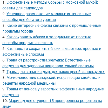
1.
Эффективные методы борьбы с морковной мухой:
советы для садоводов
2.
Успешное размножение малины: интенсивные
способы для богатого урожая
3.
Какие интересные факты связаны с промышленным
прошлым города
4.
Как сохранить яблоки в холодильнике: простые
способы продлить свежесть
5.
Как надолго сохранить яблоки в квартире: простые и
эффективные способы
6.
Трава от расстройства желудка: Естественные
средства для здоровья пищеварительной системы
7.
Трава для заткания дыр: для каких целей используется
8.
Мелколепестник канадский: исцеляющие свойства и
рецепты народной медицины
9.
Травы от поноса у взрослых: эффективные народные
средства
10.
Маринад для огурцов: 15 проверенных рецептов на
зиму