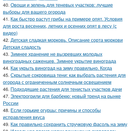
40.
Овощи и зелень для теневых участков: лучшие
выборы для вашего огорода
41.
Как быстро растут грибы на примере опят. Условия
для роста весенних, летних и осенних опят в лесу (с
видео)
42.
Детская сладкая морковь. Описание сорта моркови
Детская сладость
43.
Зимнее хранение не вызревших молодых
виноградных саженцев. Зимнее укрытие винограда
44.
Как укрыть виноград на зиму правильно. Когда
45.
Скрытые сокровища тени: как выбрать растения для
огорода с ограниченным солнечным освещением
46.
Подходящие растения для тенистых участков дачи
47.
Электрогрили для барбекю: новый тренд на рынке
России
48.
Если горькие огурцы: причины и способы
исправления вкуса
49.
Как правильно сохранить стручковую фасоль на зиму