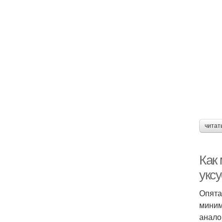
читат
Как 
укс
Опята
миним
анало