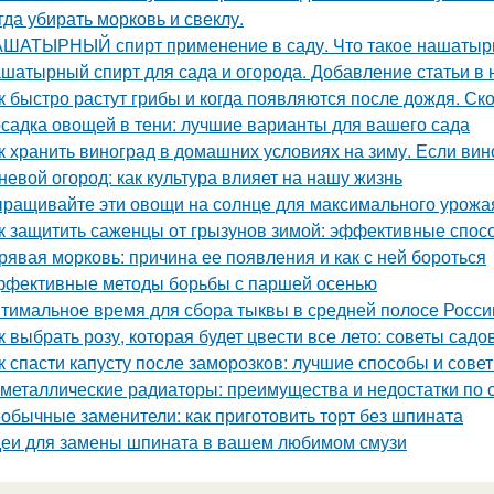
гда убирать морковь и свеклу.
ШАТЫРНЫЙ спирт применение в саду. Что такое нашатырны
шатырный спирт для сада и огорода. Добавление статьи в
к быстро растут грибы и когда появляются после дождя. Ск
садка овощей в тени: лучшие варианты для вашего сада
к хранить виноград в домашних условиях на зиму. Если вино
невой огород: как культура влияет на нашу жизнь
ращивайте эти овощи на солнце для максимального урожа
к защитить саженцы от грызунов зимой: эффективные спос
рявая морковь: причина ее появления и как с ней бороться
фективные методы борьбы с паршей осенью
тимальное время для сбора тыквы в средней полосе России:
к выбрать розу, которая будет цвести все лето: советы садо
к спасти капусту после заморозков: лучшие способы и сове
металлические радиаторы: преимущества и недостатки по
обычные заменители: как приготовить торт без шпината
еи для замены шпината в вашем любимом смузи