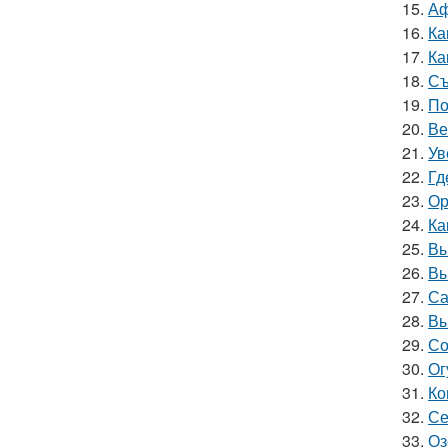
15.
Аф
16.
Ка
17.
Ка
18.
Съ
19.
По
20.
Ве
21.
Ув
22.
Гд
23.
Ор
24.
Ка
25.
Вы
26.
Вы
27.
Са
28.
Вы
29.
Со
30.
Ог
31.
Ко
32.
Се
33.
Оз