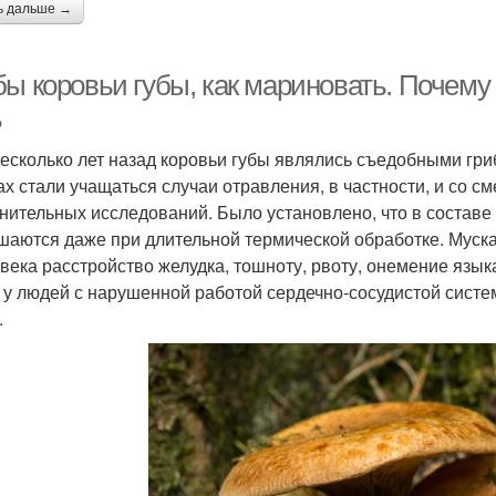
ь дальше →
ы коровьи губы, как мариновать. Почему 
ь
есколько лет назад коровьи губы являлись съедобными гриба
ах стали учащаться случаи отравления, в частности, и со 
нительных исследований. Было установлено, что в составе
шаются даже при длительной термической обработке. Муска
овека расстройство желудка, тошноту, рвоту, онемение язы
 у людей с нарушенной работой сердечно-сосудистой систе
.