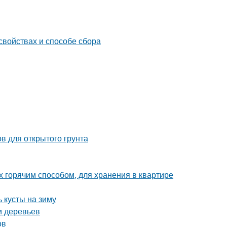
свойствах и способе сбора
в для открытого грунта
х горячим способом, для хранения в квартире
 кусты на зиму
и деревьев
ов