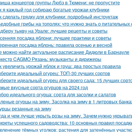
иша концертов группы Любэ в Тюмени: не пропустите
к я каждый год собираю богатые урожаи клубники
к сделать грядку для клубники: подробный инструктаж
едобные грибы на тополях: что нужно знать о питательных 
дберу тыкву на Урале: лучшие рецепты и советы
сенняя посадка яблони: лучшие практики и советы
еренная посадка яблонь: правила осенью и весной
е можно найти актуальное расписание Дидюли в Барнауле
кестр CAGMO Рязань: музыканты и дирижеры
к увеличить урожай яблок и груш: два простых правила
берите идеальный огурец: ТОП-30 лучших сортов
берите идеальный огурец для своего сада: 15 лучших сорто
мые вкусные сорта огурцов на 2024 год
бор идеального огурца: сорта для засолки и салатов
леные огурцы на зиму. Засолка на зиму в 1 литровых банка
урцы резанные на зиму
гда и чем лучше укрыть розы на зиму. Зачем нужно укрывать
креты успешного садоводства: 10 основных правил посадк
еленение тёмных уголков: растения для затенённых участк