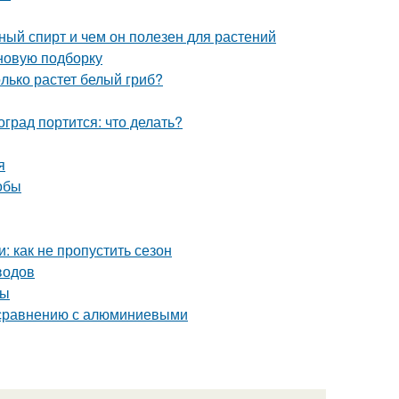
й спирт и чем он полезен для растений
 новую подборку
олько растет белый гриб?
град портится: что делать?
я
обы
 как не пропустить сезон
водов
ты
 сравнению с алюминиевыми