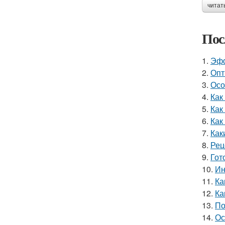
читат
Пос
1.
Эфф
2.
Опт
3.
Осо
4.
Как
5.
Как
6.
Как
7.
Как
8.
Рец
9.
Гот
10.
Ин
11.
Ка
12.
Ка
13.
По
14.
Ос