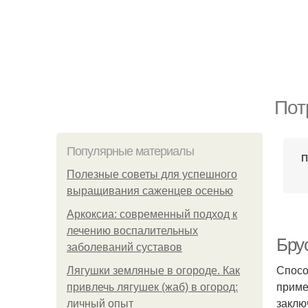
Пот
Популярные материалы
П
Полезные советы для успешного
выращивания саженцев осенью
Аркоксиа: современный подход к
лечению воспалительных
Бру
заболеваний суставов
Спосо
Лягушки земляные в огороде. Как
приме
привлечь лягушек (жаб) в огород:
заклю
личный опыт