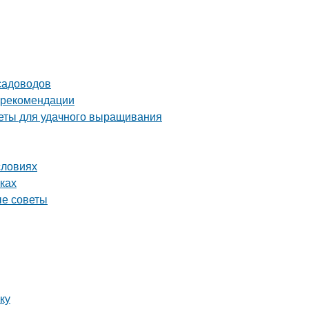
садоводов
и рекомендации
веты для удачного выращивания
словиях
ках
ые советы
ку