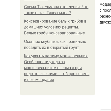
модиф
Схема Тихельмана отопления. Что
с пос
такое петля Тихельмана?
разно
Консервирование белых грибов в
двухк
домашних условиях рецепты.
Белые грибы консервированные
Осенние клубники: как правильно
посадить их в открытый грунт
Как укрыть на зиму можжевельник.
Особенности ухода за
можжевельником осенью и при
подготовке к зиме — общие советы
и рекомендации