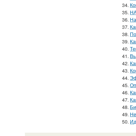
34.
Ко
35.
НА
36.
На
37.
Ка
38.
По
39.
Ка
40.
Те
41.
Вы
42.
Ка
43.
Ко
44.
Эф
45.
Оп
46.
Ка
47.
Ка
48.
Би
49.
Не
50.
Ид