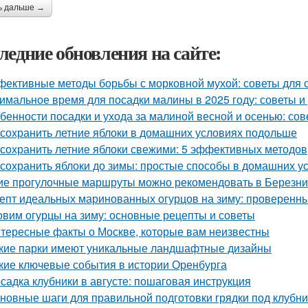
ь дальше →
ледние обновления на сайте:
ективные методы борьбы с морковной мухой: советы для 
имальное время для посадки малины в 2025 году: советы 
бенности посадки и ухода за малиной весной и осенью: со
 сохранить летние яблоки в домашних условиях подольше
 сохранить летние яблоки свежими: 5 эффективных методов
 сохранить яблоки до зимы: простые способы в домашних у
ие прогулочные маршруты можно рекомендовать в Березни
епт идеальных маринованных огурцов на зиму: проверенн
овим огурцы на зиму: основные рецепты и советы
тересные факты о Москве, которые вам неизвестны
кие парки имеют уникальные ландшафтные дизайны
кие ключевые события в истории Оренбурга
садка клубники в августе: пошаговая инструкция
новные шаги для правильной подготовки грядки под клубни