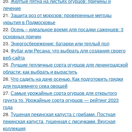
20.
Желтые пятна на листьях огурцов: причины и
лечение
21.
Защита роз от морозов: проверенные методы
укрытия в Подмосковье
22.
Осень – идеальное время для посадки саженцев: 3
основных причин
23.
Энергосбережение: батареи или теплый пол
24.
Фубаг или Ресана: что выбрать для создания своего
веб-сайта
25.
Лучшие тепличные сорта огурцов для ленинградской
области: как выбрать и вырастить
26.
Что садить на даче осенью. Как подготовить грядки
для подзимнего сева овощей
27.
Самые урожайные сорта огурцов для открытого
грунта то. Урожайные сорта огурцов — рейтинг 2023
года
28.
Тушеная пекинская капуста с грибами. Постная
пекинская капуста, тушенная с лисичками. Вкусная
коллекция