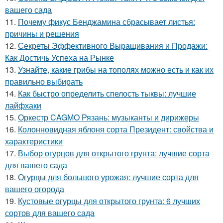
вашего сада
11.
Почему фикус Бенджамина сбрасывает листья:
причины и решения
12.
Секреты Эффективного Выращивания и Продажи:
Как Достичь Успеха на Рынке
13.
Узнайте, какие грибы на тополях можно есть и как их
правильно выбирать
14.
Как быстро определить спелость тыквы: лучшие
лайфхаки
15.
Оркестр CAGMO Рязань: музыканты и дирижеры
16.
Колонновидная яблоня сорта Президент: свойства и
характеристики
17.
Выбор огурцов для открытого грунта: лучшие сорта
для вашего сада
18.
Огурцы для большого урожая: лучшие сорта для
вашего огорода
19.
Кустовые огурцы для открытого грунта: 6 лучших
сортов для вашего сада