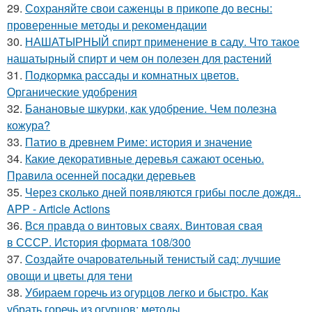
29.
Сохраняйте свои саженцы в прикопе до весны:
проверенные методы и рекомендации
30.
НАШАТЫРНЫЙ спирт применение в саду. Что такое
нашатырный спирт и чем он полезен для растений
31.
Подкормка рассады и комнатных цветов.
Органические удобрения
32.
Банановые шкурки, как удобрение. Чем полезна
кожура?
33.
Патио в древнем Риме: история и значение
34.
Какие декоративные деревья сажают осенью.
Правила осенней посадки деревьев
35.
Через сколько дней появляются грибы после дождя..
APP - Article Actions
36.
Вся правда о винтовых сваях. Винтовая свая
в СССР. История формата 108/300
37.
Создайте очаровательный тенистый сад: лучшие
овощи и цветы для тени
38.
Убираем горечь из огурцов легко и быстро. Как
убрать горечь из огурцов: методы