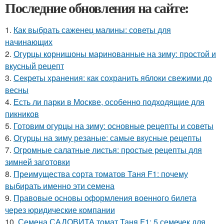
Последние обновления на сайте:
1.
Как выбрать саженец малины: советы для
начинающих
2.
Огурцы корнишоны маринованные на зиму: простой и
вкусный рецепт
3.
Секреты хранения: как сохранить яблоки свежими до
весны
4.
Есть ли парки в Москве, особенно подходящие для
пикников
5.
Готовим огурцы на зиму: основные рецепты и советы
6.
Огурцы на зиму резаные: самые вкусные рецепты
7.
Огромные салатные листья: простые рецепты для
зимней заготовки
8.
Преимущества сорта томатов Таня F1: почему
выбирать именно эти семена
9.
Правовые основы оформления военного билета
через юридические компании
10.
Семена САДОВИТА томат Таня F1: 5 семечек для