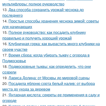
мультифлоры: полное руководство
13.
Два способа сохранить урожай чеснока до
последнего
14.
Простые способы хранения чеснока зимой: советы
для начинающих
15.
Полное руководство: как посадить клубнику
правильно и получить хороший урожай
16.
Клубничная горка: как вырастить много клубники на
своем участке
17.
Время сбора: когда убирать тыкву с огорода в
Подмосковье
18.
Подмосковные тыквы: как определить, что они
созрели
19.
Лариса Долина: от Москвы до мировой сцены
20.
Посадила яблоню сорта белый налив: от выбора
места до ухода за деревом
21.
Янтарная кислота: секреты ее применения в саду и
огороде