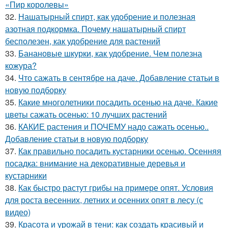
«Пир королевы»
32.
Нашатырный спирт, как удобрение и полезная
азотная подкормка. Почему нашатырный спирт
бесполезен, как удобрение для растений
33.
Банановые шкурки, как удобрение. Чем полезна
кожура?
34.
Что сажать в сентябре на даче. Добавление статьи в
новую подборку
35.
Какие многолетники посадить осенью на даче. Какие
цветы сажать осенью: 10 лучших растений
36.
КАКИЕ растения и ПОЧЕМУ надо сажать осенью..
Добавление статьи в новую подборку
37.
Как правильно посадить кустарники осенью. Осенняя
посадка: внимание на декоративные деревья и
кустарники
38.
Как быстро растут грибы на примере опят. Условия
для роста весенних, летних и осенних опят в лесу (с
видео)
39.
Красота и урожай в тени: как создать красивый и