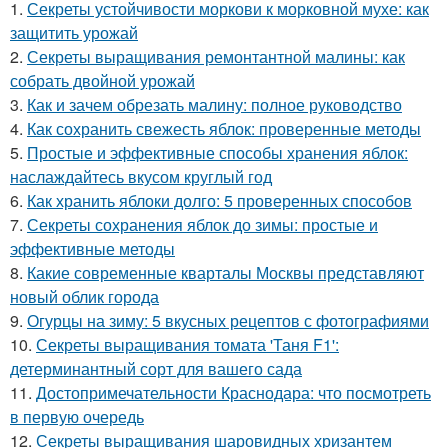
1.
Секреты устойчивости моркови к морковной мухе: как
защитить урожай
2.
Секреты выращивания ремонтантной малины: как
собрать двойной урожай
3.
Как и зачем обрезать малину: полное руководство
4.
Как сохранить свежесть яблок: проверенные методы
5.
Простые и эффективные способы хранения яблок:
наслаждайтесь вкусом круглый год
6.
Как хранить яблоки долго: 5 проверенных способов
7.
Секреты сохранения яблок до зимы: простые и
эффективные методы
8.
Какие современные кварталы Москвы представляют
новый облик города
9.
Огурцы на зиму: 5 вкусных рецептов с фотографиями
10.
Секреты выращивания томата 'Таня F1':
детерминантный сорт для вашего сада
11.
Достопримечательности Краснодара: что посмотреть
в первую очередь
12.
Секреты выращивания шаровидных хризантем