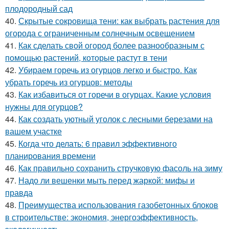
плодородный сад
40.
Скрытые сокровища тени: как выбрать растения для
огорода с ограниченным солнечным освещением
41.
Как сделать свой огород более разнообразным с
помощью растений, которые растут в тени
42.
Убираем горечь из огурцов легко и быстро. Как
убрать горечь из огурцов: методы
43.
Как избавиться от горечи в огурцах. Какие условия
нужны для огурцов?
44.
Как создать уютный уголок с лесными березами на
вашем участке
45.
Когда что делать: 6 правил эффективного
планирования времени
46.
Как правильно сохранить стручковую фасоль на зиму
47.
Надо ли вешенки мыть перед жаркой: мифы и
правда
48.
Преимущества использования газобетонных блоков
в строительстве: экономия, энергоэффективность,