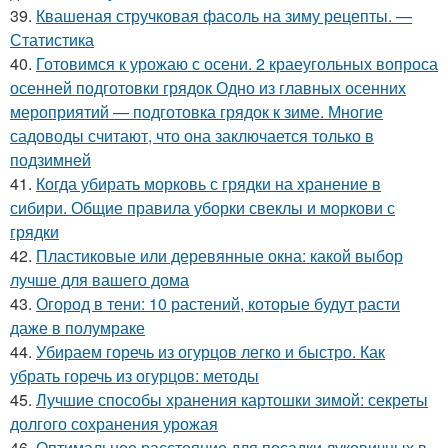
39.
Квашеная стручковая фасоль на зиму рецепты. —
Статистика
40.
Готовимся к урожаю с осени. 2 краеугольных вопроса
осенней подготовки грядок Одно из главных осенних
мероприятий — подготовка грядок к зиме. Многие
садоводы считают, что она заключается только в
подзимней
41.
Когда убирать морковь с грядки на хранение в
сибири. Общие правила уборки свеклы и моркови с
грядки
42.
Пластиковые или деревянные окна: какой выбор
лучше для вашего дома
43.
Огород в тени: 10 растений, которые будут расти
даже в полумраке
44.
Убираем горечь из огурцов легко и быстро. Как
убрать горечь из огурцов: методы
45.
Лучшие способы хранения картошки зимой: секреты
долгого сохранения урожая
46.
Оптимальное расстояние для посадки луковичных в