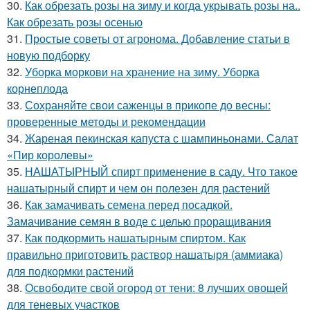
30.
Как обрезать розы на зиму и когда укрывать розы на..
Как обрезать розы осенью
31.
Простые советы от агронома. Добавление статьи в
новую подборку
32.
Уборка моркови на хранение на зиму. Уборка
корнеплода
33.
Сохраняйте свои саженцы в прикопе до весны:
проверенные методы и рекомендации
34.
Жареная пекинская капуста с шампиньонами. Салат
«Пир королевы»
35.
НАШАТЫРНЫЙ спирт применение в саду. Что такое
нашатырный спирт и чем он полезен для растений
36.
Как замачивать семена перед посадкой.
Замачивание семян в воде с целью проращивания
37.
Как подкормить нашатырным спиртом. Как
правильно приготовить раствор нашатыря (аммиака)
для подкормки растений
38.
Освободите свой огород от тени: 8 лучших овощей
для теневых участков