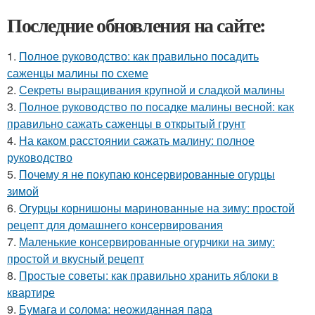
Последние обновления на сайте:
1.
Полное руководство: как правильно посадить
саженцы малины по схеме
2.
Секреты выращивания крупной и сладкой малины
3.
Полное руководство по посадке малины весной: как
правильно сажать саженцы в открытый грунт
4.
На каком расстоянии сажать малину: полное
руководство
5.
Почему я не покупаю консервированные огурцы
зимой
6.
Огурцы корнишоны маринованные на зиму: простой
рецепт для домашнего консервирования
7.
Маленькие консервированные огурчики на зиму:
простой и вкусный рецепт
8.
Простые советы: как правильно хранить яблоки в
квартире
9.
Бумага и солома: неожиданная пара