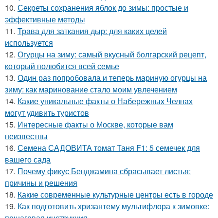
10.
Секреты сохранения яблок до зимы: простые и
эффективные методы
11.
Трава для заткания дыр: для каких целей
используется
12.
Огурцы на зиму: самый вкусный болгарский рецепт,
который полюбится всей семье
13.
Один раз попробовала и теперь мариную огурцы на
зиму: как маринование стало моим увлечением
14.
Какие уникальные факты о Набережных Челнах
могут удивить туристов
15.
Интересные факты о Москве, которые вам
неизвестны
16.
Семена САДОВИТА томат Таня F1: 5 семечек для
вашего сада
17.
Почему фикус Бенджамина сбрасывает листья:
причины и решения
18.
Какие современные культурные центры есть в городе
19.
Как подготовить хризантему мультифлора к зимовке:
пошаговая инструкция