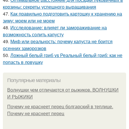
корзины: секреты успешного выращивания
47.
Как правильно подготовить картошку к хранению на
зиму: моем или не моем
48.
Исследование: влияет ли замораживание на
возможность солить капусту
49.
Миф или реальность: почему капуста не боится
осенних заморозков
50.
Ложный белый гриб vs Реальный белый гриб: как не
попасть в ловушку
Популярные материалы
Волнушки чем отличаются от рыжиков. ВОЛНУШКИ
И РЫЖИКИ
Почему не краснеет перец болгарский в теплице.
Почему не краснеет перец