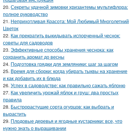
20.
Секреты удачной зимовки хризантемы мультифлора:
полное руководство
21.
Неприхотливая Красота: Мой Любимый Многолетний
Цветок
22.
Как прекратить выкидывать испорченный чеснок:
советы для садоводов
23.
Эффективные способы хранения чеснока: как
сохранить аромат до весны
24.
Подготовка грядки для земляники: шаг за шагом
25.
Время для сборки: когда убирать тыквы на хранение
и как добавить их в блюда
26.
Успех в садоводстве: как правильно сажать яблоню
27.
Как увеличить урожай яблок и груш: два простых
правила
28.
Быстрорастущие сорта огурцов: как выбрать и
вырастить
29.
Плодовые деревья и ягодные кустарники: все, что
нужно знать о выращивании