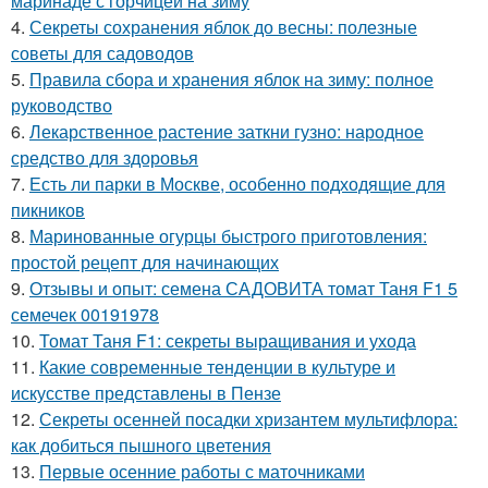
маринаде с горчицей на зиму
4.
Секреты сохранения яблок до весны: полезные
советы для садоводов
5.
Правила сбора и хранения яблок на зиму: полное
руководство
6.
Лекарственное растение заткни гузно: народное
средство для здоровья
7.
Есть ли парки в Москве, особенно подходящие для
пикников
8.
Маринованные огурцы быстрого приготовления:
простой рецепт для начинающих
9.
Отзывы и опыт: семена САДОВИТА томат Таня F1 5
семечек 00191978
10.
Томат Таня F1: секреты выращивания и ухода
11.
Какие современные тенденции в культуре и
искусстве представлены в Пензе
12.
Секреты осенней посадки хризантем мультифлора:
как добиться пышного цветения
13.
Первые осенние работы с маточниками