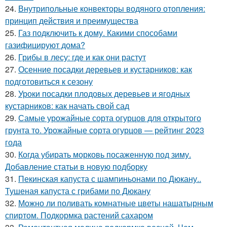
24.
Внутрипольные конвекторы водяного отопления:
принцип действия и преимущества
25.
Газ подключить к дому. Какими способами
газифицируют дома?
26.
Грибы в лесу: где и как они растут
27.
Осенние посадки деревьев и кустарников: как
подготовиться к сезону
28.
Уроки посадки плодовых деревьев и ягодных
кустарников: как начать свой сад
29.
Самые урожайные сорта огурцов для открытого
грунта то. Урожайные сорта огурцов — рейтинг 2023
года
30.
Когда убирать морковь посаженную под зиму.
Добавление статьи в новую подборку
31.
Пекинская капуста с шампиньонами по Дюкану..
Тушеная капуста с грибами по Дюкану
32.
Можно ли поливать комнатные цветы нашатырным
спиртом. Подкормка растений сахаром