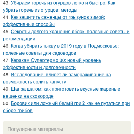
43.
Убираем горечь из огурцов легко и быстро. Как
убрать горечь из огурцов: методы
44.
Как защитить саженцы от грызунов зимой:
эффективные способы
45.
Секреты долгого хранения яблок: полезные советы и
рекомендации
46.
Когда убирать тыкву в 2019 году в Подмосковье:
полезные советы для садоводов
47.
Керакам Супертермо 30: новый уровень
эффективности и долговечности
48.
Исследование: влияет ли замораживание на
возможность солить капусту
49.
Шаг за шагом: как приготовить вкусные жареные
вешенки на сковороде
50.
Боровик или ложный белый гриб: как не путаться при
сборе грибов
Популярные материалы