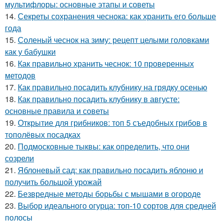
мультифлоры: основные этапы и советы
14.
Секреты сохранения чеснока: как хранить его больше
года
15.
Соленый чеснок на зиму: рецепт целыми головками
как у бабушки
16.
Как правильно хранить чеснок: 10 проверенных
методов
17.
Как правильно посадить клубнику на грядку осенью
18.
Как правильно посадить клубнику в августе:
основные правила и советы
19.
Открытие для грибников: топ 5 съедобных грибов в
тополёвых посадках
20.
Подмосковные тыквы: как определить, что они
созрели
21.
Яблоневый сад: как правильно посадить яблоню и
получить большой урожай
22.
Безвредные методы борьбы с мышами в огороде
23.
Выбор идеального огурца: топ-10 сортов для средней
полосы