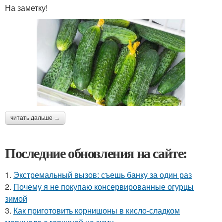
На заметку!
читать дальше →
Последние обновления на сайте:
1.
Экстремальный вызов: съешь банку за один раз
2.
Почему я не покупаю консервированные огурцы
зимой
3.
Как приготовить корнишоны в кисло-сладком