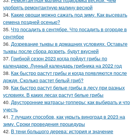
33.
Ремонтантная малина подкормка весной. Чем
удобрять ремонтантную малину весной
34.
Какие овощи можно сажать под зиму. Как высевать
семена поздней осенью?
35.
Что посадить в сентябре. Что посадить в огороде в
сентябре
36.
Дозревание тыквы в домашних условиях. Оставьте
тыквы после сбора дозреть, будут вкусней
37.
Грибной сезон 2023 когда пойдут грибы по
календарю. Лунный календарь грибника на 2022 год
38.
Как быстро растут грибы и когда появляются после
дождя. Сколько растет белый гриб?
39.
Как быстро растут белые грибы в лесу при разных
условиях. В каких лесах растут белые грибы
40.
Двусторонние матрасы-топперы: как выбирать и что
учесть
41.
7 лучших способов, как укрыть виноград в 2023 на
зиму. Сроки проведения процедуры
42.
В тени большого дерева: история и значение