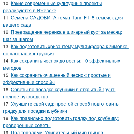
10.
Какие современные культурные проекты
реализуются в Ижевске
11.
Семена САДОВИТА томат Таня F1: 5 семечек для
вашего сада
12.
Превращение черенка в шикарный куст за месяц:
шаг за шагом
13.
Как подготовить хризантему мультифлора к зимовке:
пошаговая инструкция
14.
Как сохранить чеснок до весны: 10 эффективных
методов
15.
Как сохранить очищенный чеснок: простые и
эффективные способы
16.
Советы по посадке клубники в открытый грунт:
полное руководство
17.
Улучшите свой сад: простой способ подготовить
грядку для посадки клубники
18.
Как правильно подготовить грядку под клубнику:
проверенные советы
19.
Под тополями: Удивительный мир грибов