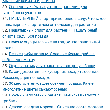
Значение климата и региона
30.
Озеленение тёмных уголков: растения для
затенённых участков
31.
НАШАТЫРНЫЙ спирт применение в саду. Что такое
нашатырный спирт и чем он полезен для растений
32.
Нашатырный спирт для растений. Нашатырный
спирт в саду. Вся правда
33.
Почему огурцы горькие на грядке. Неправильный
полив
34.
Белые грибы на зиму. Соленые белые грибы в
собственном соку
35.
Огурцы на зиму: как закатать 1 литровую банку
36.
Какой декоративный кустарник посадить осенью.
Рекомендации по посадке
37.
30 многолетников для осенней посадки. Какие
многолетние цветы сажают осенью
38.
Вкусный и полезный рецепт: Пекинская капуста с
грибами
39.
Детская сладкая морковь. Описание сорта моркови