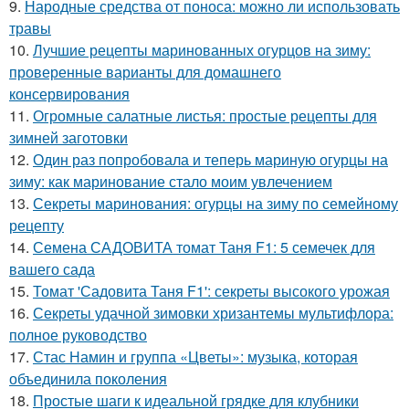
9.
Народные средства от поноса: можно ли использовать
травы
10.
Лучшие рецепты маринованных огурцов на зиму:
проверенные варианты для домашнего
консервирования
11.
Огромные салатные листья: простые рецепты для
зимней заготовки
12.
Один раз попробовала и теперь мариную огурцы на
зиму: как маринование стало моим увлечением
13.
Секреты маринования: огурцы на зиму по семейному
рецепту
14.
Семена САДОВИТА томат Таня F1: 5 семечек для
вашего сада
15.
Томат 'Садовита Таня F1': секреты высокого урожая
16.
Секреты удачной зимовки хризантемы мультифлора:
полное руководство
17.
Стас Намин и группа «Цветы»: музыка, которая
объединила поколения
18.
Простые шаги к идеальной грядке для клубники