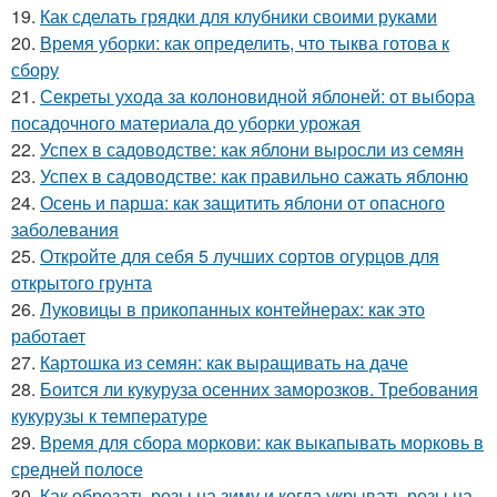
19.
Как сделать грядки для клубники своими руками
20.
Время уборки: как определить, что тыква готова к
сбору
21.
Секреты ухода за колоновидной яблоней: от выбора
посадочного материала до уборки урожая
22.
Успех в садоводстве: как яблони выросли из семян
23.
Успех в садоводстве: как правильно сажать яблоню
24.
Осень и парша: как защитить яблони от опасного
заболевания
25.
Откройте для себя 5 лучших сортов огурцов для
открытого грунта
26.
Луковицы в прикопанных контейнерах: как это
работает
27.
Картошка из семян: как выращивать на даче
28.
Боится ли кукуруза осенних заморозков. Требования
кукурузы к температуре
29.
Время для сбора моркови: как выкапывать морковь в
средней полосе
30.
Как обрезать розы на зиму и когда укрывать розы на..