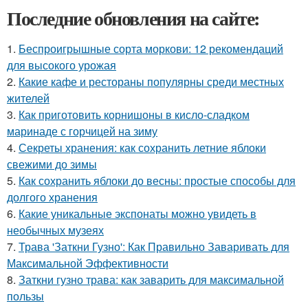
Последние обновления на сайте:
1.
Беспроигрышные сорта моркови: 12 рекомендаций
для высокого урожая
2.
Какие кафе и рестораны популярны среди местных
жителей
3.
Как приготовить корнишоны в кисло-сладком
маринаде с горчицей на зиму
4.
Секреты хранения: как сохранить летние яблоки
свежими до зимы
5.
Как сохранить яблоки до весны: простые способы для
долгого хранения
6.
Какие уникальные экспонаты можно увидеть в
необычных музеях
7.
Трава 'Заткни Гузно': Как Правильно Заваривать для
Максимальной Эффективности
8.
Заткни гузно трава: как заварить для максимальной
пользы