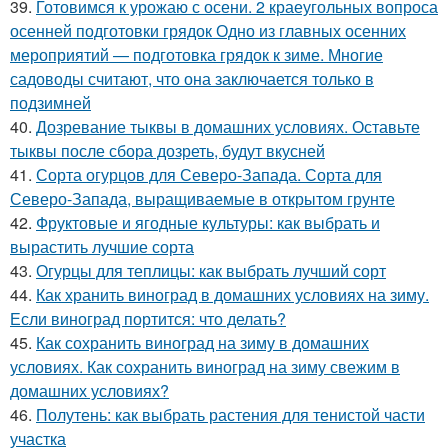
39.
Готовимся к урожаю с осени. 2 краеугольных вопроса
осенней подготовки грядок Одно из главных осенних
мероприятий — подготовка грядок к зиме. Многие
садоводы считают, что она заключается только в
подзимней
40.
Дозревание тыквы в домашних условиях. Оставьте
тыквы после сбора дозреть, будут вкусней
41.
Сорта огурцов для Северо-Запада. Сорта для
Северо-Запада, выращиваемые в открытом грунте
42.
Фруктовые и ягодные культуры: как выбрать и
вырастить лучшие сорта
43.
Огурцы для теплицы: как выбрать лучший сорт
44.
Как хранить виноград в домашних условиях на зиму.
Если виноград портится: что делать?
45.
Как сохранить виноград на зиму в домашних
условиях. Как сохранить виноград на зиму свежим в
домашних условиях?
46.
Полутень: как выбрать растения для тенистой части
участка