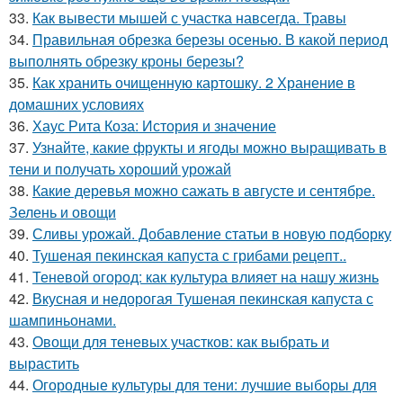
33.
Как вывести мышей с участка навсегда. Травы
34.
Правильная обрезка березы осенью. В какой период
выполнять обрезку кроны березы?
35.
Как хранить очищенную картошку. 2 Хранение в
домашних условиях
36.
Хаус Рита Коза: История и значение
37.
Узнайте, какие фрукты и ягоды можно выращивать в
тени и получать хороший урожай
38.
Какие деревья можно сажать в августе и сентябре.
Зелень и овощи
39.
Сливы урожай. Добавление статьи в новую подборку
40.
Тушеная пекинская капуста с грибами рецепт..
41.
Теневой огород: как культура влияет на нашу жизнь
42.
Вкусная и недорогая Тушеная пекинская капуста с
шампиньонами.
43.
Овощи для теневых участков: как выбрать и
вырастить
44.
Огородные культуры для тени: лучшие выборы для