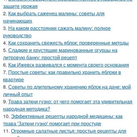
защите урожая
2.
Как выбрать саженец малины: советы для
начинающих
3.
На каком расстоянии сажать малину: полное
руководство
4.
Как сохранить свежесть яблок: проверенные методы
5.
Сладкие и хрустящие маринованные огурцы на
литровую банку: простой рецепт
6.
Как Ижевск развивался с момента своего основания
7.
Простые советы: как правильно хранить яблоки в
квартире
8.
Советы по длительному хранению яблок на даче: мой
личный опыт
9.
Трава заткни гузно: от чего помогает эта удивительная
народная методика?
10.
Эффективные рецепты народной медицины: как
трава 'Заткни гузно' помогает при простуде
11.
Огромные салатные листья: простые рецепты для