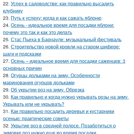
22.
Успех в садоводстве: как правильно высадить
клубнику
23.
Путь к успеху: когда и как сажать яблоню
24.
Осень - идеальное время для посадки яблони:
почему это так и как это делать
25.
Стас Пьеха в Барнауле: музыкальный фестиваль
26.
Строительство новой кровли на старом шифере:
шаги и подсказки
27.
Осень – идеальное время для посадки саженцев: 3
основных причин
28.
Огурцы дольками на зиму. Особенности
маринования огурцов дольками
29.
Об укрытии роз на зиму. Обрезка
30.
Как правильно и когда нужно укрывать розы на зиму.
Укрывать или не укрывать?
31.
Как правильно посадить деревья и кустарники
осенью: практические советы
32.
Укрытие роз в средней полосе. Позаботиться о
зимовке роз нужно еще во время посадки