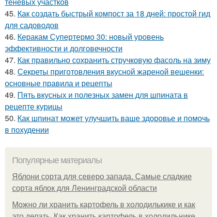
теневых участков
45.
Как создать быстрый компост за 18 дней: простой гид
для садоводов
46.
Керакам Супертермо 30: новый уровень
эффективности и долговечности
47.
Как правильно сохранить стручковую фасоль на зиму
48.
Секреты приготовления вкусной жареной вешенки:
основные правила и рецепты
49.
Пять вкусных и полезных замен для шпината в
рецепте курицы
50.
Как шпинат может улучшить ваше здоровье и помочь
в похудении
Популярные материалы
Яблони сорта для северо запада. Самые сладкие
сорта яблок для Ленинградской области
Можно ли хранить картофель в холодилькике и как
это делать. Как хранить картофель в холодильнике