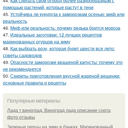
44.
Как сделать свой огород более разнообразным с
помощью растений, которые растут в тени
45.
Устойчива ли кукуруза к заморозкам осенью: миф или
реальность
46.
Миф или реальность: почему редька боится мороза
47.
Идеальные заготовки: 12 лучших рецептов
маринованных огурцов на зиму
48.
Как выбрать розу, которая будет цвести все лето:
советы садоводов
49.
Опасности заморозки квашеной капусты: почему это
не рекомендуется
50.
Секреты приготовления вкусной жареной вешенки:
основные правила и рецепты
Популярные материалы
Лада т виноград. Виноград лада описание сорта
фото отзывы
Зеленые перцы на зиму в банках. Маринованный