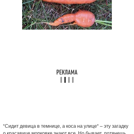
"Сидит девица в темнице, а коса на улице" – эту загадку
о красавице морковке знают все. Но бывает, потянешь