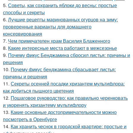
5.
Советы, как сохранить яблоки до весны: простые
способы и секреты
6.
Лучшие рецепты маринованных огурцов на зиму:
проверенные варианты для домашнего
консервирования
7.
Чем примечателен храм Василия Блаженного
8.
Какие интересные места работают в межсезонье
9.
Почему фикус Бенджамина сбросил листья: причины и
решения
10.
Почему фикус бенджамина сбрасывает листья:
причины и решения
11.
Секреты осенней посадки хризантем мультифлора:
как добиться пышного цветения
12.
Пошаговое руководство: как правильно черенковать
и укоренять хризантему мультифлору
13.
Какие основные достопримечательности можно
посмотреть в Оренбурге
14.
Как хранить чеснок в городской квартире: простые и