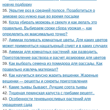
новую подборку
35.
Укрытие роз в средней полосе. Позаботиться о
зимовке роз нужно еще во время посадки
36.
Когда убирать морковь и свеклу и как делать это
правильно. Выбираем сроки сбора урожая –, как
определить их максимально точно?
37.
Аммиак поливать комнатные цветы. Для каких цветов
может применяться нашатырный спирт и в каких случаях
38.
Аммиак для комнатных растений, как разводить.
Приготовление раствора и расчет дозировки для цветов
39.
Как выбрать семена из помидора для рассады. Как
правильно извлечь материал?
40.
Как научиться вкусно жарить вешенки. Жареные
вешенки — рецепты и секреты приготовления
41.
Какие тыквы бывают. Лучшие сорта тыквы
42.
Тушеная пекинская капуста с грибами рецепт..
43.
Особенности теневыносливых растений для
украшения сада