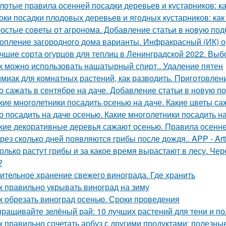
лотые правила осенней посадки деревьев и кустарников: ка
оки посадки плодовых деревьев и ягодных кустарников: как
остые советы от агронома. Добавление статьи в новую под
опление загородного дома варианты. Инфракрасный (ИК) о
чшие сорта огурцов для теплиц в Ленинградской 2022. Выб
к можно использовать нашатырный спирт.. Удаление пятен
миак для комнатных растений, как разводить. Приготовлени
о сажать в сентябре на даче. Добавление статьи в новую п
кие многолетники посадить осенью на даче. Какие цветы са
о посадить на даче осенью. Какие многолетники посадить 
кие декоративные деревья сажают осенью. Правила осенне
рез сколько дней появляются грибы после дождя.. APP - Arti
олько растут грибы и за какое время вырастают в лесу. Че
?
ительное хранение свежего винограда. Где хранить
к правильно укрывать виноград на зиму
к обрезать виноград осенью. Сроки проведения
ращивайте зелёный рай: 10 лучших растений для тени и по
к правильно сочетать арбуз с другими продуктами: полезны