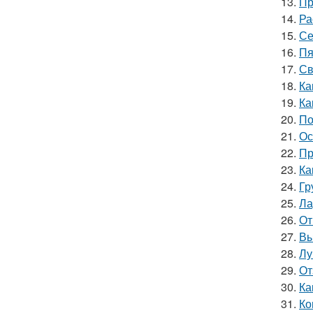
13.
Пр
14.
Ра
15.
Се
16.
Пя
17.
Св
18.
Ка
19.
Ка
20.
По
21.
Ос
22.
Пр
23.
Ка
24.
Гр
25.
Ла
26.
От
27.
Вы
28.
Лу
29.
От
30.
Ка
31.
Ко