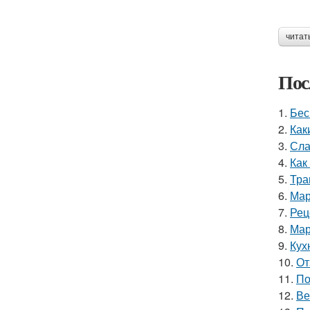
читат
Пос
1.
Бес
2.
Как
3.
Сла
4.
Как
5.
Тра
6.
Мар
7.
Рец
8.
Мар
9.
Кух
10.
От
11.
По
12.
Ве