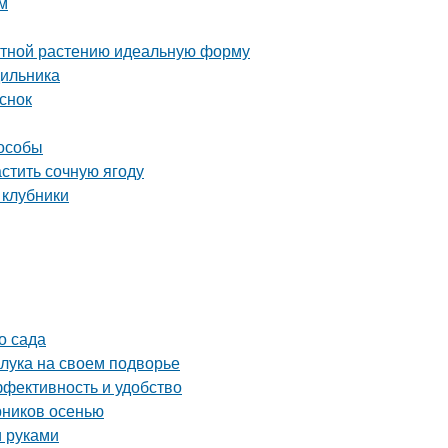
м
атной растению идеальную форму
дильника
снок
пособы
астить сочную ягоду
 клубники
о сада
 лука на своем подворье
ффективность и удобство
рников осенью
и руками