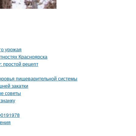
го урожая
тностях Красноярска
: простой рецепт
здоровья пищеварительной системы
шней закатки
ые советы
изнанку
00191978
шения