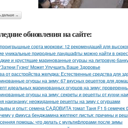
ь дальше →
ледние обновления на сайте:
проигрышные сорта моркови: 12 рекомендаций для высоко
ие уникальные природные ландшафты можно найти в окрес
дкие и хрустящие маринованные огурцы на литровую банку
 'Заткни Гузно' Может Улучшить Ваше Здоровье
ва от расстройства желудка: Естественные средства для 
инованные огурцы на зиму: 67 вкусных рецептов для дома
епт идеальных маринованных огурцов на зиму: проверенн
инованные огурцы на зиму: секреты и рецепты от кухни на
ня наизнанку: неожиданные рецепты на зиму с огурцами
зывы и опыт: семена САДОВИТА томат Таня F1 5 семечек 
чему у фикуса бенджамина желтеют листья: причины и ре
сенняя помощь: что делать с мультифлорами после зимы