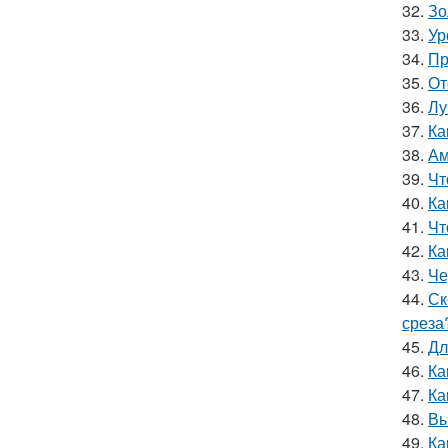
32.
Зо
33.
Ур
34.
Пр
35.
От
36.
Лу
37.
Ка
38.
Ам
39.
Чт
40.
Ка
41.
Чт
42.
Ка
43.
Че
44.
Ск
среза
45.
Дл
46.
Ка
47.
Ка
48.
Вы
49.
Ка