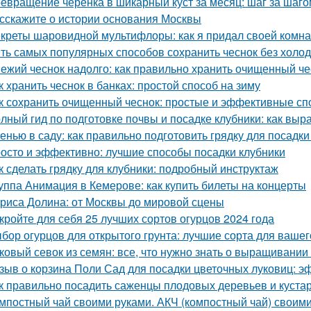
евращение черенка в шикарный куст за месяц: шаг за шаго
сскажите о истории основания Москвы
креты шаровидной мультифлоры: как я придал своей комн
ть самых популярных способов сохранить чеснок без холо
ежий чеснок надолго: как правильно хранить очищенный че
к хранить чеснок в банках: простой способ на зиму
к сохранить очищенный чеснок: простые и эффективные с
лный гид по подготовке почвы и посадке клубники: как выр
енью в саду: как правильно подготовить грядку для посадки
осто и эффективно: лучшие способы посадки клубники
к сделать грядку для клубники: подробный инструктаж
уппа Анимация в Кемерове: как купить билеты на концерты
риса Долина: от Москвы до мировой сцены
кройте для себя 25 лучших сортов огурцов 2024 года
бор огурцов для открытого грунта: лучшие сорта для вашег
ковый севок из семян: все, что нужно знать о выращивании
зыв о корзина Поли Сад для посадки цветочных луковиц: э
к правильно посадить саженцы плодовых деревьев и куста
мпостный чай своими руками. АКЧ (компостный чай) своим