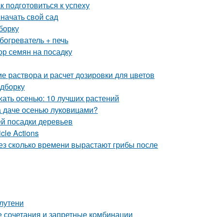
к подготовиться к успеху
 начать свой сад
борку
богреватель + печь
ор семян на посадку
е раствора и расчет дозировки для цветов
одборку
жать осенью: 10 лучших растений
на даче осенью луковицами?
й посадки деревьев
cle Actions
рез сколько времени вырастают грибы после
лутени
е сочетания и запретные комбинации