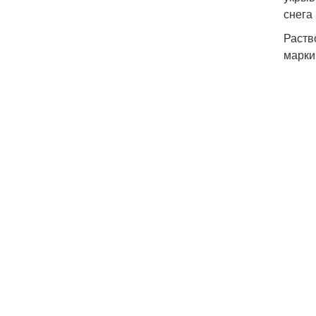
снега
Раств
марки