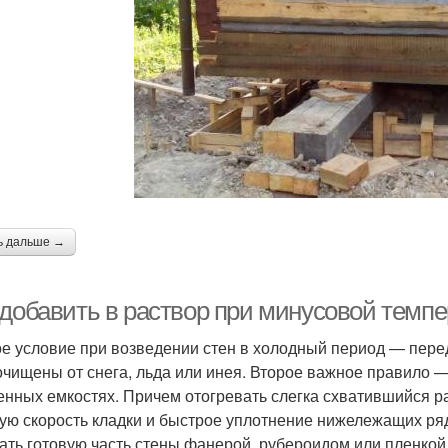
ь дальше →
 добавить в раствор при минусовой темпе
е условие при возведении стен в холодный период — перед
очищены от снега, льда или инея. Второе важное правило —
енных емкостях. Причем отогревать слегка схватившийся р
ую скорость кладки и быстрое уплотнение нижележащих ря
ать готовую часть стены фанерой, рубероидом или пленкой