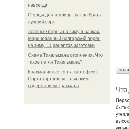
навсегда
Огурцы для теплицы: как выбрать
лучший сорт
Зеленые перцы на зиму в банках.
Маринованный болгарский перец
на зиму: 11 рецептов заготовки
Схема Тихельмана отопления. Что
такое петля Тихельмана?
читат
Крахмалистые сорта картофеля.
Сорта картофеля с высоким
содержанием крахмала
Что
Перво
быть 
утепл
высок
укрыв