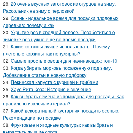
28.
20 очень вкусных заготовок из огурцов на зиму.
Рассольник на зиму с перловкой
29.
Осень - идеальное время для посадки плодовых
деревьев: почему и как
30.
Укрытие роз в средней полосе. Позаботиться о
зимовке роз нужно еще во время посадки
31.
Какие корзины лучше использовать.. Почему
плетеные корзины так популярны?
32.
Самые простые овощи для начинающих: топ-10
33.
Когда убирать морковь посаженную под зиму.
Добавление статьи в новую подборку
34.
Пекинская капуста с курицей и грибами
35.
Хаус Рита Коза: История и значение
36.
Как выбрать семена из помидора для рассады. Как
правильно извлечь материал?
37.
Какой декоративный кустарник посадить осенью.
Рекомендации по посадке
38.
Фруктовые и ягодные культуры: как выбрать и
вырастить лучшие сорта