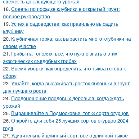
свежесть до следующего урожая
18.
Советы по посадке клубники в открытый грунт:
полное руководство
19.
Успех в садоводстве: как правильно высадить
клубнику
20.
Клубничная горка: как вырастить много клубники на
своем участке
21.
Грибы на тополях: все, что нужно знать о этих
экзотических съедобных грибах
22.
Время уборки: как определить, что тыква готова к
сбору
23.
Узнайте, когда высаживать росток яблоньки в грунт
для лучшего роста
24.
Плодоношение плодовых деревьев: когда ждать
урожай
25.
Выращивайте в Подмосковье: топ-3 сорта огурцов
26.
Откройте для себя 25 лучших сортов огурцов 2024
года
27.
Удивительный длинный сорт: все о длинной тыкве