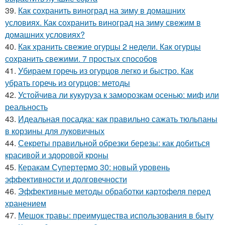
39.
Как сохранить виноград на зиму в домашних
условиях. Как сохранить виноград на зиму свежим в
домашних условиях?
40.
Как хранить свежие огурцы 2 недели. Как огурцы
сохранить свежими. 7 простых способов
41.
Убираем горечь из огурцов легко и быстро. Как
убрать горечь из огурцов: методы
42.
Устойчива ли кукуруза к заморозкам осенью: миф или
реальность
43.
Идеальная посадка: как правильно сажать тюльпаны
в корзины для луковичных
44.
Секреты правильной обрезки березы: как добиться
красивой и здоровой кроны
45.
Керакам Супертермо 30: новый уровень
эффективности и долговечности
46.
Эффективные методы обработки картофеля перед
хранением
47.
Мешок травы: преимущества использования в быту