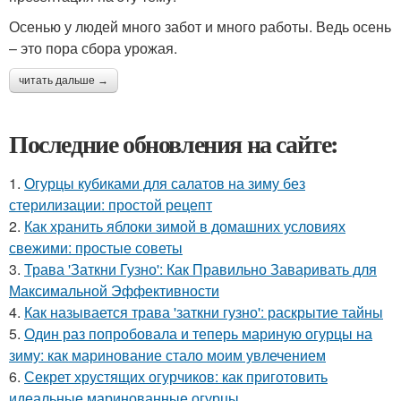
Осенью у людей много забот и много работы. Ведь осень
– это пора сбора урожая.
читать дальше →
Последние обновления на сайте:
1.
Огурцы кубиками для салатов на зиму без
стерилизации: простой рецепт
2.
Как хранить яблоки зимой в домашних условиях
свежими: простые советы
3.
Трава 'Заткни Гузно': Как Правильно Заваривать для
Максимальной Эффективности
4.
Как называется трава 'заткни гузно': раскрытие тайны
5.
Один раз попробовала и теперь мариную огурцы на
зиму: как маринование стало моим увлечением
6.
Секрет хрустящих огурчиков: как приготовить
идеальные маринованные огурцы