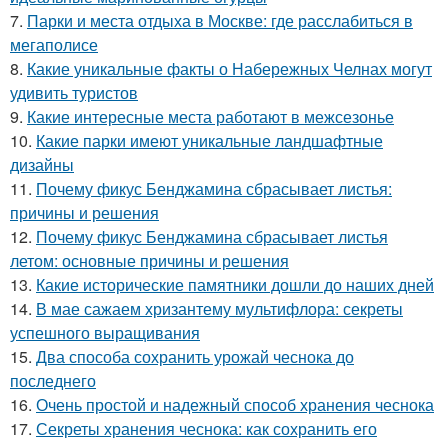
7.
Парки и места отдыха в Москве: где расслабиться в
мегаполисе
8.
Какие уникальные факты о Набережных Челнах могут
удивить туристов
9.
Какие интересные места работают в межсезонье
10.
Какие парки имеют уникальные ландшафтные
дизайны
11.
Почему фикус Бенджамина сбрасывает листья:
причины и решения
12.
Почему фикус Бенджамина сбрасывает листья
летом: основные причины и решения
13.
Какие исторические памятники дошли до наших дней
14.
В мае сажаем хризантему мультифлора: секреты
успешного выращивания
15.
Два способа сохранить урожай чеснока до
последнего
16.
Очень простой и надежный способ хранения чеснока
17.
Секреты хранения чеснока: как сохранить его