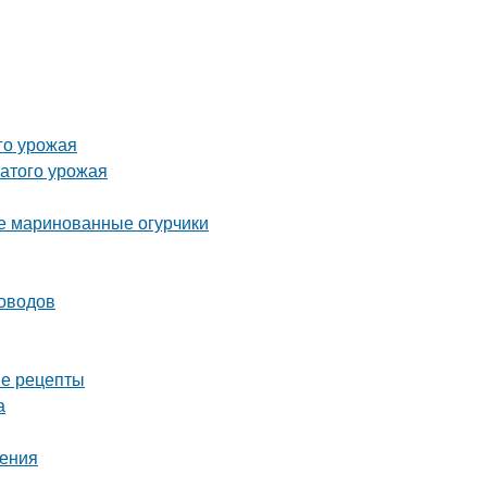
го урожая
атого урожая
ые маринованные огурчики
доводов
ые рецепты
а
шения