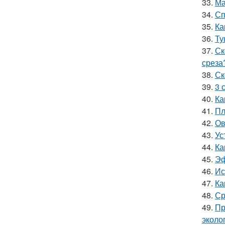
33.
Ма
34.
Сп
35.
Ка
36.
Ту
37.
Ск
среза
38.
Ск
39.
3 
40.
Ка
41.
Пл
42.
Ов
43.
Ус
44.
Ка
45.
Эф
46.
Ис
47.
Ка
48.
Ср
49.
Пр
эколо