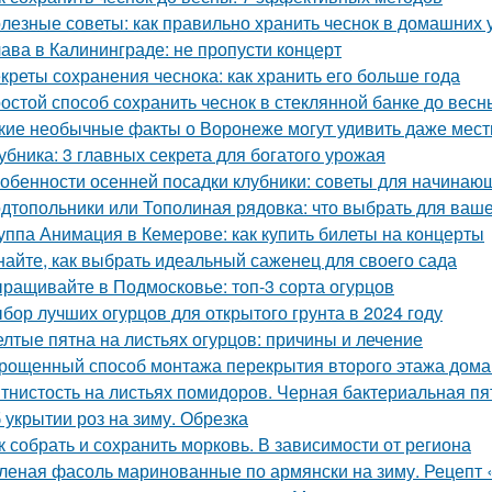
лезные советы: как правильно хранить чеснок в домашних 
ава в Калининграде: не пропусти концерт
креты сохранения чеснока: как хранить его больше года
остой способ сохранить чеснок в стеклянной банке до весн
кие необычные факты о Воронеже могут удивить даже мес
убника: 3 главных секрета для богатого урожая
обенности осенней посадки клубники: советы для начинаю
дтопольники или Тополиная рядовка: что выбрать для ваше
уппа Анимация в Кемерове: как купить билеты на концерты
найте, как выбрать идеальный саженец для своего сада
ращивайте в Подмосковье: топ-3 сорта огурцов
бор лучших огурцов для открытого грунта в 2024 году
лтые пятна на листьях огурцов: причины и лечение
рощенный способ монтажа перекрытия второго этажа дома
тнистость на листьях помидоров. Черная бактериальная пя
 укрытии роз на зиму. Обрезка
к собрать и сохранить морковь. В зависимости от региона
леная фасоль маринованные по армянски на зиму. Рецепт 