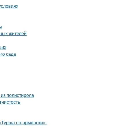
условиях
ы
тных жителей
щих
го сада
 из полистирола
тнистость
«Турша по-армянски»: