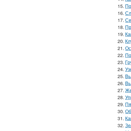
15.
По
16.
Сл
17.
Се
18.
Пр
19.
Ка
20.
Кл
21.
Ос
22.
По
23.
Гр
24.
Уз
25.
Вы
26.
Вы
27.
Же
28.
Уп
29.
Пя
30.
Об
31.
Ка
32.
Зе