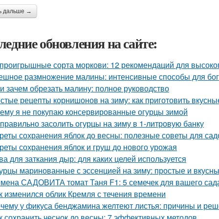
ь дальше →
ледние обновления на сайте:
проигрышные сорта моркови: 12 рекомендаций для высоко
ешное размножение малины: интенсивные способы для бог
 и зачем обрезать малину: полное руководство
стые рецепты корнишонов на зиму: как приготовить вкусн
ему я не покупаю консервированные огурцы зимой
 правильно засолить огурцы на зиму в 1-литровую банку
реты сохранения яблок до весны: полезные советы для са
реты сохранения яблок и груш до нового урожая
ва для заткания дыр: для каких целей используется
урцы маринованные с эссенцией на зиму: простые и вкусн
мена САДОВИТА томат Таня F1: 5 семечек для вашего сад
к изменился облик Кремля с течения времени
чему у фикуса бенджамина желтеют листья: причины и ре
к сохранить чеснок до весны: 7 эффективных методов