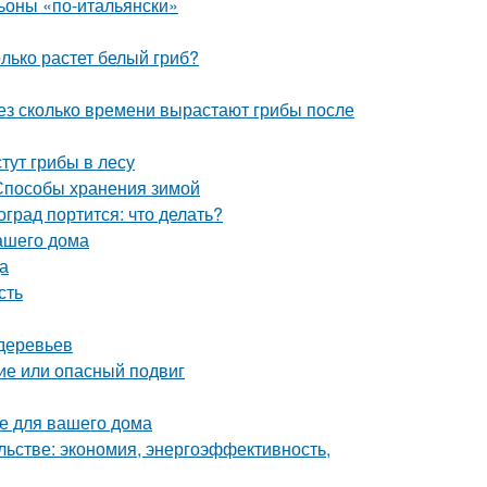
оны «по-итальянски»
олько растет белый гриб?
рез сколько времени вырастают грибы после
стут грибы в лесу
 Способы хранения зимой
град портится: что делать?
ашего дома
а
сть
деревьев
ие или опасный подвиг
е для вашего дома
льстве: экономия, энергоэффективность,