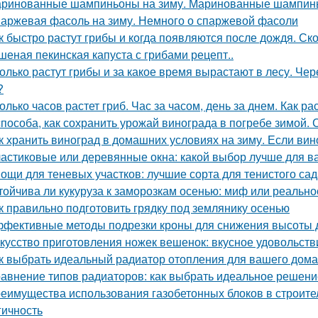
ринованные шампиньоны на зиму. Маринованные шампинь
аржевая фасоль на зиму. Немного о спаржевой фасоли
к быстро растут грибы и когда появляются после дождя. Ск
шеная пекинская капуста с грибами рецепт..
олько растут грибы и за какое время вырастают в лесу. Че
?
олько часов растет гриб. Час за часом, день за днем. Как ра
способа, как сохранить урожай винограда в погребе зимой.
к хранить виноград в домашних условиях на зиму. Если вино
астиковые или деревянные окна: какой выбор лучше для в
ощи для теневых участков: лучшие сорта для тенистого сад
тойчива ли кукуруза к заморозкам осенью: миф или реально
к правильно подготовить грядку под землянику осенью
фективные методы подрезки кроны для снижения высоты 
кусство приготовления ножек вешенок: вкусное удовольств
к выбрать идеальный радиатор отопления для вашего дома
авнение типов радиаторов: как выбрать идеальное решени
еимущества использования газобетонных блоков в строите
гичность