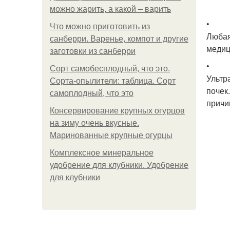
можно жарить, а какой – варить
•
Что можно приготовить из
Любая
санберри. Варенье, компот и другие
медиц
заготовки из санберри
•
Сорт самобесплодный, что это.
Ультр
Сорта-опылители: таблица. Сорт
почек
самоплодный, что это
причи
Консервирование крупных огурцов
на зиму очень вкусные.
Маринованные крупные огурцы
Комплексное минеральное
удобрение для клубники. Удобрение
для клубники