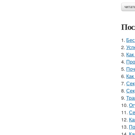
читат
Пос
1.
Бес
2.
Усп
3.
Как
4.
Про
5.
Поч
6.
Как
7.
Сек
8.
Сек
9.
Тра
10.
Ог
11.
Се
12.
Ка
13.
По
14.
Ка