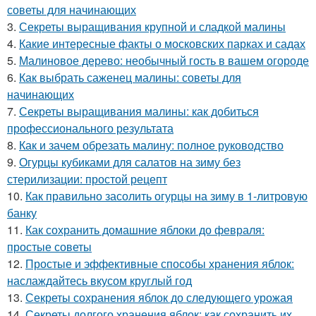
советы для начинающих
3.
Секреты выращивания крупной и сладкой малины
4.
Какие интересные факты о московских парках и садах
5.
Малиновое дерево: необычный гость в вашем огороде
6.
Как выбрать саженец малины: советы для
начинающих
7.
Секреты выращивания малины: как добиться
профессионального результата
8.
Как и зачем обрезать малину: полное руководство
9.
Огурцы кубиками для салатов на зиму без
стерилизации: простой рецепт
10.
Как правильно засолить огурцы на зиму в 1-литровую
банку
11.
Как сохранить домашние яблоки до февраля:
простые советы
12.
Простые и эффективные способы хранения яблок:
наслаждайтесь вкусом круглый год
13.
Секреты сохранения яблок до следующего урожая
14.
Секреты долгого хранения яблок: как сохранить их