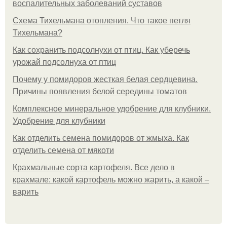
воспалительных заболеваний суставов
Схема Тихельмана отопления. Что такое петля
Тихельмана?
Как сохранить подсолнухи от птиц. Как уберечь
урожай подсолнуха от птиц
Почему у помидоров жесткая белая сердцевина.
Причины появления белой середины томатов
Комплексное минеральное удобрение для клубники.
Удобрение для клубники
Как отделить семена помидоров от жмыха. Как
отделить семена от мякоти
Крахмальные сорта картофеля. Все дело в
крахмале: какой картофель можно жарить, а какой –
варить