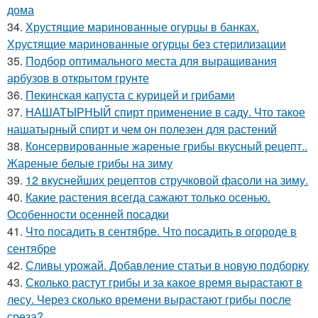
дома
34.
Хрустящие маринованные огурцы в банках.
Хрустящие маринованные огурцы без стерилизации
35.
Подбор оптимального места для выращивания
арбузов в открытом грунте
36.
Пекинская капуста с курицей и грибами
37.
НАШАТЫРНЫЙ спирт применение в саду. Что такое
нашатырный спирт и чем он полезен для растений
38.
Консервированные жареные грибы вкусный рецепт..
Жареные белые грибы на зиму
39.
12 вкуснейших рецептов стручковой фасоли на зиму.
40.
Какие растения всегда сажают только осенью.
Особенности осенней посадки
41.
Что посадить в сентябре. Что посадить в огороде в
сентябре
42.
Сливы урожай. Добавление статьи в новую подборку
43.
Сколько растут грибы и за какое время вырастают в
лесу. Через сколько времени вырастают грибы после
среза?