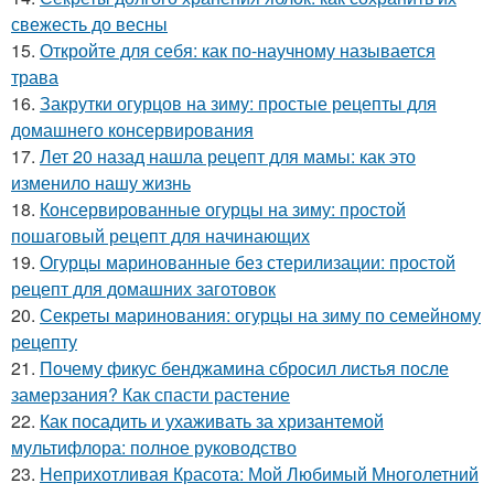
свежесть до весны
15.
Откройте для себя: как по-научному называется
трава
16.
Закрутки огурцов на зиму: простые рецепты для
домашнего консервирования
17.
Лет 20 назад нашла рецепт для мамы: как это
изменило нашу жизнь
18.
Консервированные огурцы на зиму: простой
пошаговый рецепт для начинающих
19.
Огурцы маринованные без стерилизации: простой
рецепт для домашних заготовок
20.
Секреты маринования: огурцы на зиму по семейному
рецепту
21.
Почему фикус бенджамина сбросил листья после
замерзания? Как спасти растение
22.
Как посадить и ухаживать за хризантемой
мультифлора: полное руководство
23.
Неприхотливая Красота: Мой Любимый Многолетний