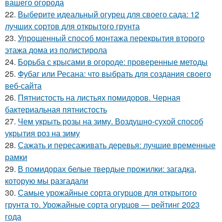
вашего огорода
22.
Выберите идеальный огурец для своего сада: 12
лучших сортов для открытого грунта
23.
Упрощенный способ монтажа перекрытия второго
этажа дома из полистирола
24.
Борьба с крысами в огороде: проверенные методы
25.
Фубаг или Ресана: что выбрать для создания своего
веб-сайта
26.
Пятнистость на листьях помидоров. Черная
бактериальная пятнистость
27.
Чем укрыть розы на зиму. Воздушно-сухой способ
укрытия роз на зиму
28.
Сажать и пересаживать деревья: лучшие временные
рамки
29.
В помидорах белые твердые прожилки: загадка,
которую мы разгадали
30.
Самые урожайные сорта огурцов для открытого
грунта то. Урожайные сорта огурцов — рейтинг 2023
года