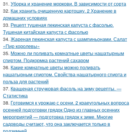
31.
Уборка и хранение моркови. В зависимости от сорта
32.
Как хранить очищенную картошку. 2 Хранение в
домашних условиях
33.
Рецепт тушеная пекинская капуста с фасолью.
Тушеная китайская капуста с фасолью
34.
Жареная пекинская капуста с шампиньонами. Салат
«Пир королевы»
35.
Можно ли поливать комнатные цветы нашатырным
спиртом. Подкормка растений сахаром
36.
Какие комнатные цветы можно поливать
нашатырным спиртом. Свойства нашатырного спирта и
польза для растений
37.
Квашеная стручковая фасоль на зиму рецепты. —
Статистика
38.
Готовимся к урожаю с осени. 2 краеугольных вопроса
осенней подготовки грядок Одно из главных осенних
мероприятий — подготовка грядок к зиме. Многие
садоводы считают, что она заключается только в
подзимней