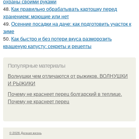
охраны своими руками
48.
Как правильно обрабатывать картошку перед
хранением: моющие или нет
49.
Осенние посадки на даче: как подготовить участок к
зиме
50.
Как быстро и без потери вкуса разморозить
квашеную капусту: секреты и рецепты
Популярные материалы
Волнушки чем отличаются от рыжиков. ВОЛНУШКИ
И РЫЖИКИ
Почему не краснеет перец болгарский в теплице.
Почему не краснеет перец
© 2026 Дачная жизнь