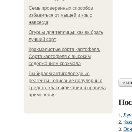
Семь проверенных способов
избавиться от мышей и крыс
навсегда
Огурцы для теплицы: как выбрать
лучший сорт
Крахмалистые сорта картофеля.
Сорта картофеля с высоким
содержанием крахмала
Выбираем антигололедные
реагенты - описание популярных
читат
средств, классификация и правила
применения
Пос
1.
Луч
2.
Как
3.
Осн