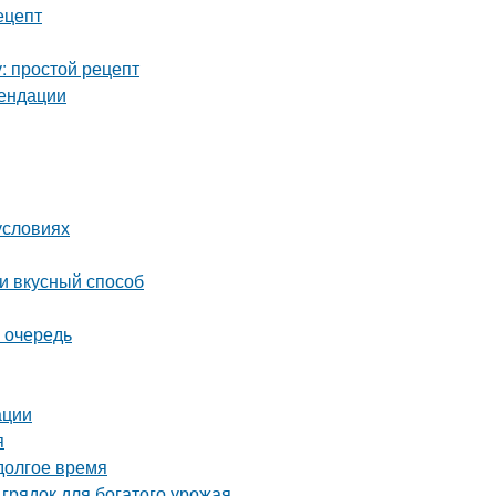
ецепт
: простой рецепт
мендации
условиях
 и вкусный способ
 очередь
ации
я
 долгое время
грядок для богатого урожая