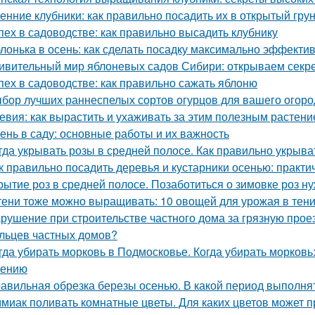
енние клубники: как правильно посадить их в открытый гру
пех в садоводстве: как правильно высадить клубнику
лонька в осень: как сделать посадку максимально эффекти
ивительный мир яблоневых садов Сибири: открываем секр
пех в садоводстве: как правильно сажать яблоню
бор лучших раннеспелых сортов огурцов для вашего огоро
евия: как вырастить и ухаживать за этим полезным растен
ень в саду: основные работы и их важность
гда укрывать розы в средней полосе. Как правильно укрыва
к правильно посадить деревья и кустарники осенью: практи
рытие роз в средней полосе. Позаботиться о зимовке роз н
тени тоже можно выращивать: 10 овощей для урожая в тен
рушение при строительстве частного дома за грязную прое
льцев частных домов?
гда убирать морковь в Подмосковье. Когда убирать морковь:
нению
авильная обрезка березы осенью. В какой период выполня
миак поливать комнатные цветы. Для каких цветов может п