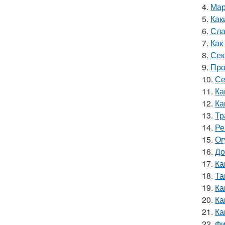
4.
Мар
5.
Как
6.
Сла
7.
Как
8.
Сек
9.
Про
10.
Се
11.
Ка
12.
Ка
13.
Тр
14.
Ре
15.
Ог
16.
До
17.
Ка
18.
Та
19.
Ка
20.
Ка
21.
Ка
22.
Фи