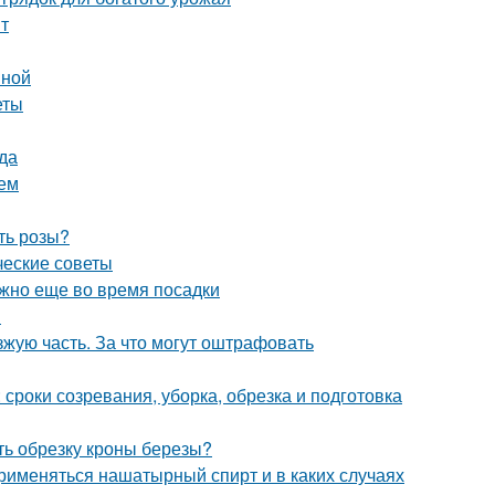
нт
вной
еты
да
ием
ть розы?
ческие советы
ужно еще во время посадки
и
зжую часть. За что могут оштрафовать
 сроки созревания, уборка, обрезка и подготовка
ть обрезку кроны березы?
рименяться нашатырный спирт и в каких случаях