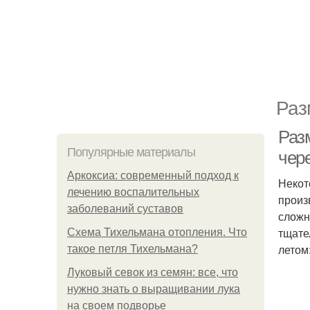
Раз
Раз
Популярные материалы
чер
Аркоксиа: современный подход к
Некот
лечению воспалительных
произ
заболеваний суставов
сложн
тщате
Схема Тихельмана отопления. Что
летом
такое петля Тихельмана?
Луковый севок из семян: все, что
нужно знать о выращивании лука
на своем подворье