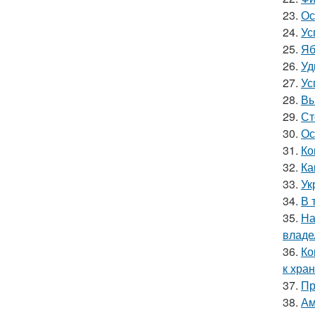
23.
Ос
24.
Ус
25.
Яб
26.
Уд
27.
Ус
28.
Вы
29.
Ст
30.
Ос
31.
Ко
32.
Ка
33.
Ук
34.
В 
35.
На
владе
36.
Ко
к хра
37.
Пр
38.
Ам