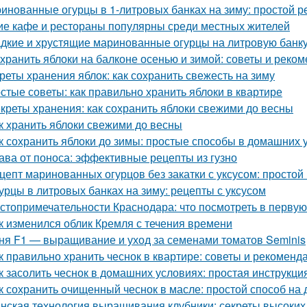
инованные огурцы в 1-литровых банках на зиму: простой р
ие кафе и рестораны популярны среди местных жителей
дкие и хрустящие маринованные огурцы на литровую банку
 хранить яблоки на балконе осенью и зимой: советы и реко
реты хранения яблок: как сохранить свежесть на зиму
стые советы: как правильно хранить яблоки в квартире
креты хранения: как сохранить яблоки свежими до весны
к хранить яблоки свежими до весны
к сохранить яблоки до зимы: простые способы в домашних 
ава от поноса: эффективные рецепты из гузно
цепт маринованных огурцов без закатки с уксусом: простой
урцы в литровых банках на зиму: рецепты с уксусом
стопримечательности Краснодара: что посмотреть в первую
к изменился облик Кремля с течения времени
ня F1 — выращивание и уход за семенами томатов Seminis
к правильно хранить чеснок в квартире: советы и рекоменд
к засолить чеснок в домашних условиях: простая инструкци
к сохранить очищенный чеснок в масле: простой способ на
нская технология выращивания клубники: секреты высоких 