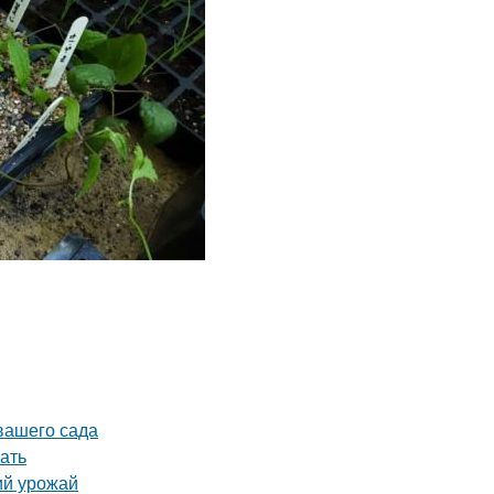
 вашего сада
ать
ий урожай