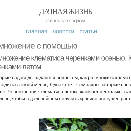
ДАЧНАЯ ЖИЗНЬ
жизнь за городом
главная
новости
статьи
множение с помощью
множение клематиса черенками осенью. К
енками летом
орые садоводы задаются вопросом, как размножить клемат
водить в любой месяц. Однако те экземпляры, которые срез
ее. Черенкование клематиса летом включает несколько этап
льно, чтобы в дальнейшем получить красиво цветущее раст
: