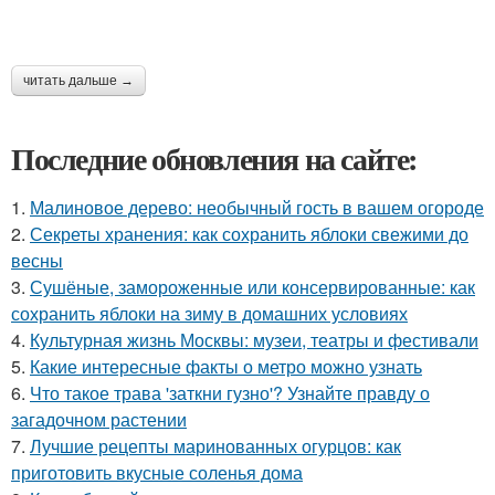
читать дальше →
Последние обновления на сайте:
1.
Малиновое дерево: необычный гость в вашем огороде
2.
Секреты хранения: как сохранить яблоки свежими до
весны
3.
Сушёные, замороженные или консервированные: как
сохранить яблоки на зиму в домашних условиях
4.
Культурная жизнь Москвы: музеи, театры и фестивали
5.
Какие интересные факты о метро можно узнать
6.
Что такое трава 'заткни гузно'? Узнайте правду о
загадочном растении
7.
Лучшие рецепты маринованных огурцов: как
приготовить вкусные соленья дома