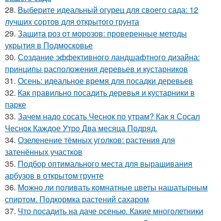
28.
Выберите идеальный огурец для своего сада: 12
лучших сортов для открытого грунта
29.
Защита роз от морозов: проверенные методы
укрытия в Подмосковье
30.
Создание эффективного ландшафтного дизайна:
принципы расположения деревьев и кустарников
31.
Осень: идеальное время для посадки деревьев
32.
Как правильно посадить деревья и кустарники в
парке
33.
Зачем надо сосать Чеснок по утрам? Как я Сосал
Чеснок Каждое Утро Два месяца Подряд.
34.
Озеленение тёмных уголков: растения для
затенённых участков
35.
Подбор оптимального места для выращивания
арбузов в открытом грунте
36.
Можно ли поливать комнатные цветы нашатырным
спиртом. Подкормка растений сахаром
37.
Что посадить на даче осенью. Какие многолетники