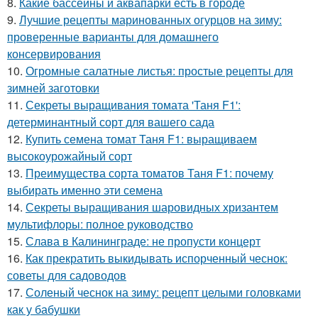
8.
Какие бассейны и аквапарки есть в городе
9.
Лучшие рецепты маринованных огурцов на зиму:
проверенные варианты для домашнего
консервирования
10.
Огромные салатные листья: простые рецепты для
зимней заготовки
11.
Секреты выращивания томата 'Таня F1':
детерминантный сорт для вашего сада
12.
Купить семена томат Таня F1: выращиваем
высокоурожайный сорт
13.
Преимущества сорта томатов Таня F1: почему
выбирать именно эти семена
14.
Секреты выращивания шаровидных хризантем
мультифлоры: полное руководство
15.
Слава в Калининграде: не пропусти концерт
16.
Как прекратить выкидывать испорченный чеснок:
советы для садоводов
17.
Соленый чеснок на зиму: рецепт целыми головками
как у бабушки