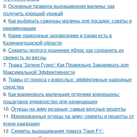
3.
Основные правила выращивания малины: как
получить хороший урожай
4.
Как выбирать саженцы малины для посадки: советы и
рекомендации
5.
Какие природные заповедники и парки есть в
Калининградской области
6.
Секреты долгого хранения яблок: как сохранить их
свежесть до весны
7.
Трава 'Заткни Гузно': Как Правильно Заваривать для
Максимальной Эффективности
8.
Травы от поноса у взрослых: эффективные народные
средства
9.
Как мариновать маленькие огурчики корнишоны:
пошаговое руководство для начинающих
10.
Огурцы на зиму резаные: самые вкусные рецепты
11.
Маринованные огурцы на зиму: секреты и рецепты от
кухни наизнанку
12.
Секреты выращивания томата 'Таня F1':