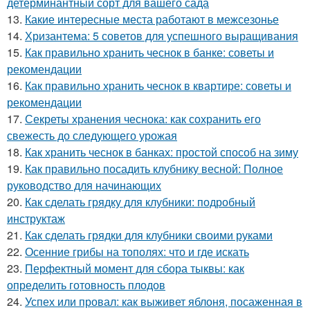
детерминантный сорт для вашего сада
13.
Какие интересные места работают в межсезонье
14.
Хризантема: 5 советов для успешного выращивания
15.
Как правильно хранить чеснок в банке: советы и
рекомендации
16.
Как правильно хранить чеснок в квартире: советы и
рекомендации
17.
Секреты хранения чеснока: как сохранить его
свежесть до следующего урожая
18.
Как хранить чеснок в банках: простой способ на зиму
19.
Как правильно посадить клубнику весной: Полное
руководство для начинающих
20.
Как сделать грядку для клубники: подробный
инструктаж
21.
Как сделать грядки для клубники своими руками
22.
Осенние грибы на тополях: что и где искать
23.
Перфектный момент для сбора тыквы: как
определить готовность плодов
24.
Успех или провал: как выживет яблоня, посаженная в