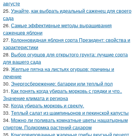
августе
25.
Узнайте, как выбрать идеальный саженец для своего
сада
26.
Самые эффективные методы выращивания
саженцев яблони
27.
Колонновидная яблоня сорта Президент: свойства и
характеристики
28.
Выбор огурцов для открытого грунта: лучшие сорта
для вашего сада
29.
Желтые пятна на листьях огурцов: причины и
лечение
30.
Энергосбережение: батареи или теплый пол
31.
Как понять когда убирать морковь с грядки и что..
Значение климата и региона
32.
Когда убирать морковь и свеклу.
33.
Теплый салат из шампиньонов и пекинской капусты
34.
Можно ли поливать комнатные цветы нашатырным
спиртом. Подкормка растений сахаром
35.
Консервированные жареные грибы вкусный рецепт..