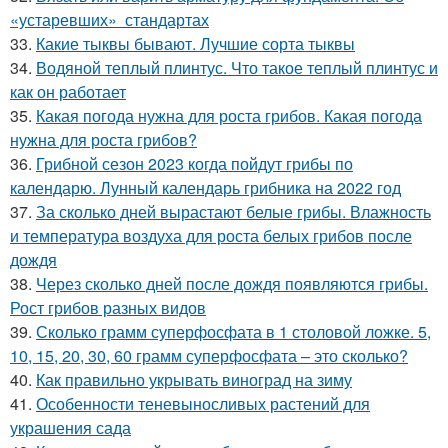
«устаревших» стандартах
33.
Какие тыквы бывают. Лучшие сорта тыквы
34.
Водяной теплый плинтус. Что такое теплый плинтус и
как он работает
35.
Какая погода нужна для роста грибов. Какая погода
нужна для роста грибов?
36.
Грибной сезон 2023 когда пойдут грибы по
календарю. Лунный календарь грибника на 2022 год
37.
За сколько дней вырастают белые грибы. Влажность
и температура воздуха для роста белых грибов после
дождя
38.
Через сколько дней после дождя появляются грибы.
Рост грибов разных видов
39.
Сколько грамм суперфосфата в 1 столовой ложке. 5,
10, 15, 20, 30, 60 грамм суперфосфата – это сколько?
40.
Как правильно укрывать виноград на зиму
41.
Особенности теневыносливых растений для
украшения сада