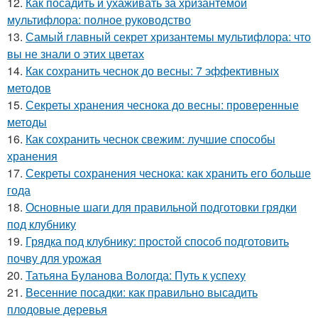
12.
Как посадить и ухаживать за хризантемой
мультифлора: полное руководство
13.
Самый главный секрет хризантемы мультифлора: что
вы не знали о этих цветах
14.
Как сохранить чеснок до весны: 7 эффективных
методов
15.
Секреты хранения чеснока до весны: проверенные
методы
16.
Как сохранить чеснок свежим: лучшие способы
хранения
17.
Секреты сохранения чеснока: как хранить его больше
года
18.
Основные шаги для правильной подготовки грядки
под клубнику
19.
Грядка под клубнику: простой способ подготовить
почву для урожая
20.
Татьяна Буланова Вологда: Путь к успеху
21.
Весенние посадки: как правильно высадить
плодовые деревья