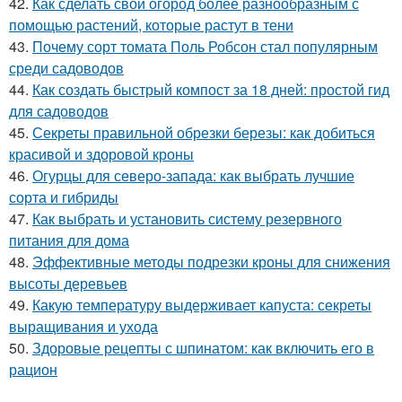
42.
Как сделать свой огород более разнообразным с
помощью растений, которые растут в тени
43.
Почему сорт томата Поль Робсон стал популярным
среди садоводов
44.
Как создать быстрый компост за 18 дней: простой гид
для садоводов
45.
Секреты правильной обрезки березы: как добиться
красивой и здоровой кроны
46.
Огурцы для северо-запада: как выбрать лучшие
сорта и гибриды
47.
Как выбрать и установить систему резервного
питания для дома
48.
Эффективные методы подрезки кроны для снижения
высоты деревьев
49.
Какую температуру выдерживает капуста: секреты
выращивания и ухода
50.
Здоровые рецепты с шпинатом: как включить его в
рацион