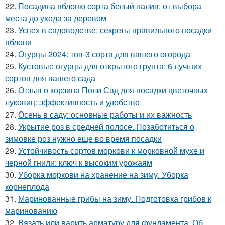
22.
Посадила яблоню сорта белый налив: от выбора
места до ухода за деревом
23.
Успех в садоводстве: секреты правильного посадки
яблони
24.
Огурцы 2024: топ-3 сорта для вашего огорода
25.
Кустовые огурцы для открытого грунта: 6 лучших
сортов для вашего сада
26.
Отзыв о корзина Поли Сад для посадки цветочных
луковиц: эффективность и удобство
27.
Осень в саду: основные работы и их важность
28.
Укрытие роз в средней полосе. Позаботиться о
зимовке роз нужно еще во время посадки
29.
Устойчивость сортов моркови к морковной мухе и
черной гнили: ключ к высоким урожаям
30.
Уборка моркови на хранение на зиму. Уборка
корнеплода
31.
Маринованные грибы на зиму. Подготовка грибов к
маринованию
32.
Вязать или варить арматуру для фундамента. Об