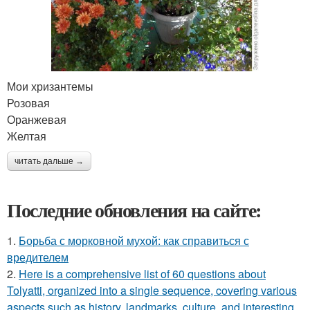
Мои хризантемы
Розовая
Оранжевая
Желтая
читать дальше →
Последние обновления на сайте:
1.
Борьба с морковной мухой: как справиться с
вредителем
2.
Here is a comprehensive list of 60 questions about
Tolyatti, organized into a single sequence, covering various
aspects such as history, landmarks, culture, and interesting