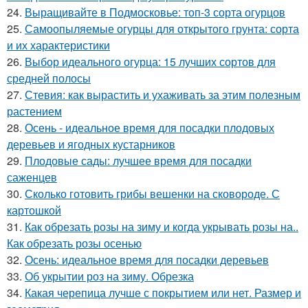
24.
Выращивайте в Подмосковье: топ-3 сорта огурцов
25.
Самоопыляемые огурцы для открытого грунта: сорта
и их характеристики
26.
Выбор идеального огурца: 15 лучших сортов для
средней полосы
27.
Стевия: как вырастить и ухаживать за этим полезным
растением
28.
Осень - идеальное время для посадки плодовых
деревьев и ягодных кустарников
29.
Плодовые сады: лучшее время для посадки
саженцев
30.
Сколько готовить грибы вешенки на сковороде. С
картошкой
31.
Как обрезать розы на зиму и когда укрывать розы на..
Как обрезать розы осенью
32.
Осень: идеальное время для посадки деревьев
33.
Об укрытии роз на зиму. Обрезка
34.
Какая черепица лучше с покрытием или нет. Размер и