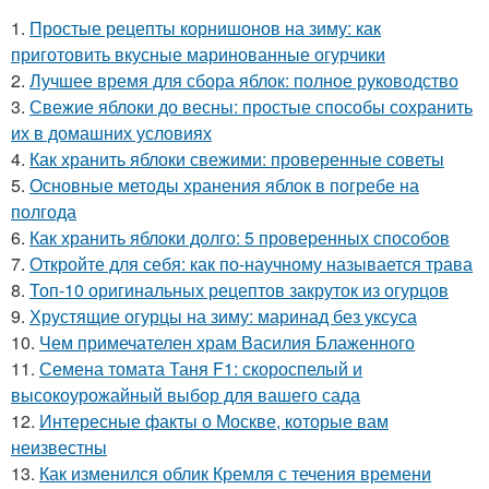
1.
Простые рецепты корнишонов на зиму: как
приготовить вкусные маринованные огурчики
2.
Лучшее время для сбора яблок: полное руководство
3.
Свежие яблоки до весны: простые способы сохранить
их в домашних условиях
4.
Как хранить яблоки свежими: проверенные советы
5.
Основные методы хранения яблок в погребе на
полгода
6.
Как хранить яблоки долго: 5 проверенных способов
7.
Откройте для себя: как по-научному называется трава
8.
Топ-10 оригинальных рецептов закруток из огурцов
9.
Хрустящие огурцы на зиму: маринад без уксуса
10.
Чем примечателен храм Василия Блаженного
11.
Семена томата Таня F1: скороспелый и
высокоурожайный выбор для вашего сада
12.
Интересные факты о Москве, которые вам
неизвестны
13.
Как изменился облик Кремля с течения времени