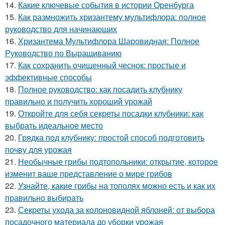
14.
Какие ключевые события в истории Оренбурга
15.
Как размножить хризантему мультифлора: полное
руководство для начинающих
16.
Хризантема Мультифлора Шаровидная: Полное
Руководство по Выращиванию
17.
Как сохранить очищенный чеснок: простые и
эффективные способы
18.
Полное руководство: как посадить клубнику
правильно и получить хороший урожай
19.
Откройте для себя секреты посадки клубники: как
выбрать идеальное место
20.
Грядка под клубнику: простой способ подготовить
почву для урожая
21.
Необычные грибы подтопольники: открытие, которое
изменит ваше представление о мире грибов
22.
Узнайте, какие грибы на тополях можно есть и как их
правильно выбирать
23.
Секреты ухода за колоновидной яблоней: от выбора
посадочного материала до уборки урожая