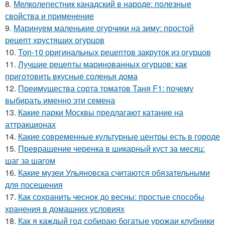
8.
Мелколепестник канадский в народе: полезные
свойства и применение
9.
Маринуем маленькие огурчики на зиму: простой
рецепт хрустящих огурцов
10.
Топ-10 оригинальных рецептов закруток из огурцов
11.
Лучшие рецепты маринованных огурцов: как
приготовить вкусные соленья дома
12.
Преимущества сорта томатов Таня F1: почему
выбирать именно эти семена
13.
Какие парки Москвы предлагают катание на
аттракционах
14.
Какие современные культурные центры есть в городе
15.
Превращение черенка в шикарный куст за месяц:
шаг за шагом
16.
Какие музеи Ульяновска считаются обязательными
для посещения
17.
Как сохранить чеснок до весны: простые способы
хранения в домашних условиях
18.
Как я каждый год собираю богатые урожаи клубники