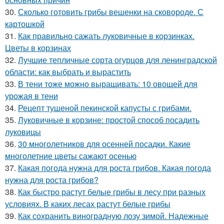
30.
Сколько готовить грибы вешенки на сковороде. С
картошкой
31.
Как правильно сажать луковичные в корзинках.
Цветы в корзинах
32.
Лучшие тепличные сорта огурцов для ленинградской
области: как выбрать и вырастить
33.
В тени тоже можно выращивать: 10 овощей для
урожая в тени
34.
Рецепт тушеной пекинской капусты с грибами.
35.
Луковичные в корзине: простой способ посадить
луковицы
36.
30 многолетников для осенней посадки. Какие
многолетние цветы сажают осенью
37.
Какая погода нужна для роста грибов. Какая погода
нужна для роста грибов?
38.
Как быстро растут белые грибы в лесу при разных
условиях. В каких лесах растут белые грибы
39.
Как сохранить виноградную лозу зимой. Надежные