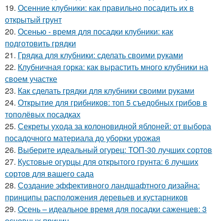
19.
Осенние клубники: как правильно посадить их в
открытый грунт
20.
Осенью - время для посадки клубники: как
подготовить грядки
21.
Грядка для клубники: сделать своими руками
22.
Клубничная горка: как вырастить много клубники на
своем участке
23.
Как сделать грядки для клубники своими руками
24.
Открытие для грибников: топ 5 съедобных грибов в
тополёвых посадках
25.
Секреты ухода за колоновидной яблоней: от выбора
посадочного материала до уборки урожая
26.
Выберите идеальный огурец: ТОП-30 лучших сортов
27.
Кустовые огурцы для открытого грунта: 6 лучших
сортов для вашего сада
28.
Создание эффективного ландшафтного дизайна:
принципы расположения деревьев и кустарников
29.
Осень – идеальное время для посадки саженцев: 3
основных причин