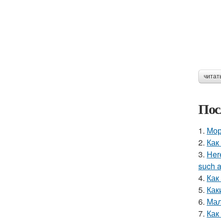
читат
Пос
1.
Мор
2.
Как
3.
Here
such a
4.
Как
5.
Как
6.
Мал
7.
Как