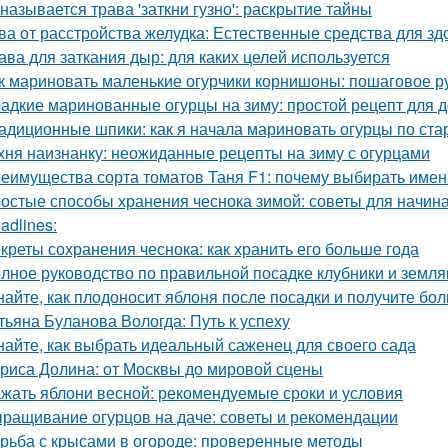
 называется трава 'заткни гузно': раскрытие тайны
ва от расстройства желудка: Естественные средства для 
ава для заткания дыр: для каких целей используется
к мариновать маленькие огурчики корнишоны: пошаговое 
адкие маринованные огурцы на зиму: простой рецепт для
адиционные шпики: как я начала мариновать огурцы по ста
хня наизнанку: неожиданные рецепты на зиму с огурцами
еимущества сорта томатов Таня F1: почему выбирать имен
остые способы хранения чеснока зимой: советы для начи
adlines:
креты сохранения чеснока: как хранить его больше года
лное руководство по правильной посадке клубники и земля
найте, как плодоносит яблоня после посадки и получите бо
тьяна Буланова Вологда: Путь к успеху
найте, как выбрать идеальный саженец для своего сада
риса Долина: от Москвы до мировой сцены
жать яблони весной: рекомендуемые сроки и условия
ращивание огурцов на даче: советы и рекомендации
рьба с крысами в огороде: проверенные методы