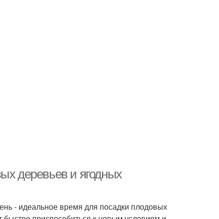
вых деревьев и ягодных
Осень - идеальное время для посадки плодовых
ут быстро приспособиться к новым условиям и