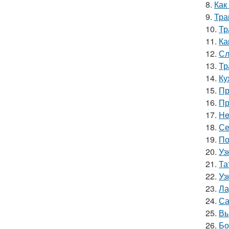
8.
Как
9.
Тра
10.
Тр
11.
Ка
12.
Сл
13.
Тр
14.
Ку
15.
Пр
16.
Пр
17.
He
18.
Се
19.
По
20.
Уз
21.
Та
22.
Уз
23.
Ла
24.
Са
25.
Вы
26.
Бо