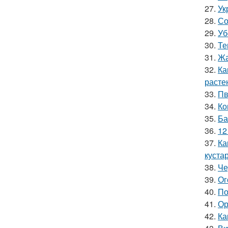
27.
Ук
28.
Со
29.
Уб
30.
Те
31.
Жа
32.
Ка
расте
33.
Пв
34.
Ко
35.
Ба
36.
12
37.
Ка
куста
38.
Че
39.
Ог
40.
По
41.
Ор
42.
Ка