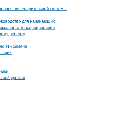
здоровья пищеварительной системы
руководство для начинающих
 домашнего консервирования
рому рецепту
но эти семена
нающих
ники
льшой урожай