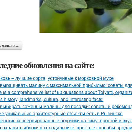
ь дальше →
ледние обновления на сайте:
ковь – лучшие сорта, устойчивые к морковной мухе
 выращивать малину с максимальной прибылью: советы дл
 is a comprehensive list of 60 questions about Tolyatti, organi
s history, landmarks, culture, and interesting facts:
 выбирать саженцы малины для посадки: советы и рекомен
ие уникальные архитектурные объекты есть в Рыбинске
енькие консервированные огурчики на зиму: простой и вку
 сохранить яблоки в холодильнике: простые способы продл