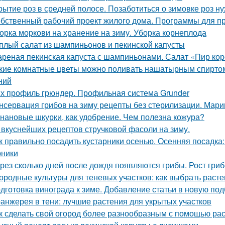
рытие роз в средней полосе. Позаботиться о зимовке роз н
бственный рабочий проект жилого дома. Программы для п
орка моркови на хранение на зиму. Уборка корнеплода
плый салат из шампиньонов и пекинской капусты
реная пекинская капуста с шампиньонами. Салат «Пир ко
кие комнатные цветы можно поливать нашатырным спиртом
ний
х профиль грюндер. Профильная система Grunder
нсервация грибов на зиму рецепты без стерилизации. Мари
нановые шкурки, как удобрение. Чем полезна кожура?
 вкуснейших рецептов стручковой фасоли на зиму.
к правильно посадить кустарники осенью. Осенняя посадка
рники
рез сколько дней после дождя появляются грибы. Рост гри
ородные культуры для теневых участков: как выбрать расте
дготовка винограда к зиме. Добавление статьи в новую под
анжерея в тени: лучшие растения для укрытых участков
к сделать свой огород более разнообразным с помощью раст