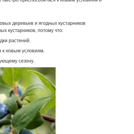
довых деревьев и ягодных кустарников
ых кустарников, потому что:
адки растений.
ся к новым условиям.
дующему сезону.