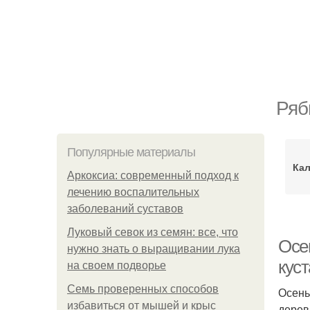
Ряб
Популярные материалы
Кал
Аркоксиа: современный подход к
лечению воспалительных
заболеваний суставов
Луковый севок из семян: все, что
Осе
нужно знать о выращивании лука
кус
на своем подворье
Семь проверенных способов
Осень
избавиться от мышей и крыс
дерев