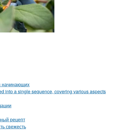
я начинающих
zed into a single sequence, covering various aspects
дации
сный рецепт
ить свежесть