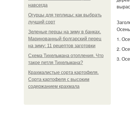
навсегда
вырас
Огурцы для теплицы: как выбрать
Загол
лучший сорт
Осень
Зеленые перцы на зиму в банках.
1. Ос
Маринованный болгарский перец
на зиму: 11 рецептов заготовки
2. Ос
Схема Тихельмана отопления. Что
3. Ос
такое петля Тихельмана?
Крахмалистые сорта картофеля.
Сорта картофеля с высоким
содержанием крахмала