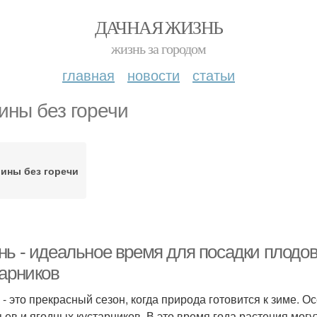
ДАЧНАЯ ЖИЗНЬ
жизнь за городом
главная
новости
статьи
ины без горечи
ины без горечи
нь - идеальное время для посадки плодо
тарников
 - это прекрасный сезон, когда природа готовится к зиме. 
ьев и ягодных кустарников. В это время года растения мог