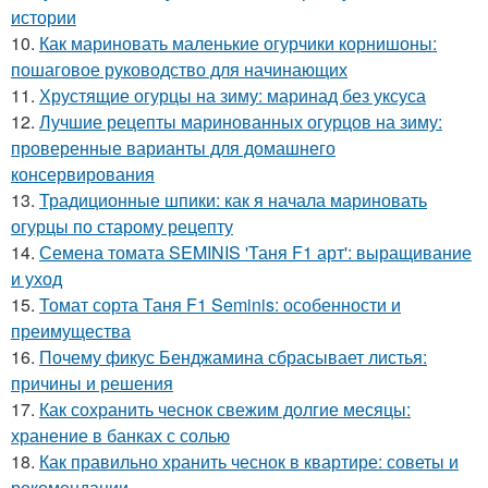
истории
10.
Как мариновать маленькие огурчики корнишоны:
пошаговое руководство для начинающих
11.
Хрустящие огурцы на зиму: маринад без уксуса
12.
Лучшие рецепты маринованных огурцов на зиму:
проверенные варианты для домашнего
консервирования
13.
Традиционные шпики: как я начала мариновать
огурцы по старому рецепту
14.
Семена томата SEMINIS 'Таня F1 арт': выращивание
и уход
15.
Томат сорта Таня F1 Seminis: особенности и
преимущества
16.
Почему фикус Бенджамина сбрасывает листья:
причины и решения
17.
Как сохранить чеснок свежим долгие месяцы:
хранение в банках с солью
18.
Как правильно хранить чеснок в квартире: советы и
рекомендации