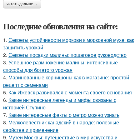
читать дальше →
Последние обновления на сайте:
1.
Секреты устойчивости моркови к морковной мухе: как
защитить урожай
2.
Секреты посадки малины: пошаговое руководство
3.
Успешное размножение малины: интенсивные
способы для богатого урожая
4.
Маринованные корнишоны как в магазине: простой
рецепт с семенами
5.
Как Ижевск развивался с момента своего основания
6.
Какие интересные легенды и мифы связаны с
историей Ступино
7.
Какие интересные факты о метро можно узнать
8.
Мелколепестник канадский в народе: полезные
свойства и применение
9.
Музеи Москвы: путешествие в мир искусства и