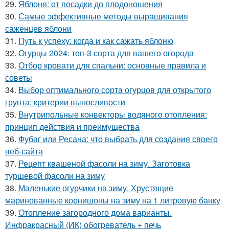
29.
Яблоня: от посадки до плодоношения
30.
Самые эффективные методы выращивания
саженцев яблони
31.
Путь к успеху: когда и как сажать яблоню
32.
Огурцы 2024: топ-3 сорта для вашего огорода
33.
Отбор кровати для спальни: основные правила и
советы
34.
Выбор оптимального сорта огурцов для открытого
грунта: критерии выносливости
35.
Внутрипольные конвекторы водяного отопления:
принцип действия и преимущества
36.
Фубаг или Ресана: что выбрать для создания своего
веб-сайта
37.
Рецепт квашеной фасоли на зиму. Заготовка
туршевой фасоли на зиму
38.
Маленькие огурчики на зиму. Хрустящие
маринованные корнишоны на зиму на 1 литровую банку
39.
Отопление загородного дома варианты.
Инфракрасный (ИК) обогреватель + печь