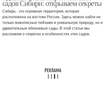
садов Сибири: открываем секреты
выращивание
сада
Сибирь - это огромная территория, которая
расположена на востоке России. Здесь можно найти не
только живописные пейзажи и уникальную природу, но и
Японский сад
Сад на даче
удивительные яблоневые сады. В этой статье мы
расскажем о секретах и особенностях этих садов.
Водоём в саду
Сад в россии
Растения в японских
Уголок в саду
садах