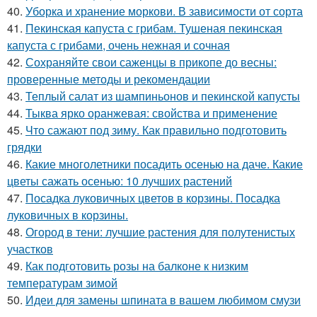
40.
Уборка и хранение моркови. В зависимости от сорта
41.
Пекинская капуста с грибам. Тушеная пекинская
капуста с грибами, очень нежная и сочная
42.
Сохраняйте свои саженцы в прикопе до весны:
проверенные методы и рекомендации
43.
Теплый салат из шампиньонов и пекинской капусты
44.
Тыква ярко оранжевая: свойства и применение
45.
Что сажают под зиму. Как правильно подготовить
грядки
46.
Какие многолетники посадить осенью на даче. Какие
цветы сажать осенью: 10 лучших растений
47.
Посадка луковичных цветов в корзины. Посадка
луковичных в корзины.
48.
Огород в тени: лучшие растения для полутенистых
участков
49.
Как подготовить розы на балконе к низким
температурам зимой
50.
Идеи для замены шпината в вашем любимом смузи