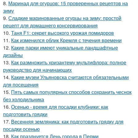
8.
Маринад для огурцов: 15 проверенных рецептов на
зиму
9.
Сладкие маринованные огурцы на зиму: простой
рецепт для домашнего консервирования
10.
Таня F1: секрет высокого урожая помидоров
11.
Как изменился облик Кремля с течения времени
12.
Какие парки имеют уникальные ландшафтные
дизайны
13.
Как размножить хризантему мультифлора: полное
руководство для начинающих
14.
Какие музеи Ульяновска считаются обязательными
для посещения
15.
Пять самых популярных способов сохранить чеснок
без холодильника
16.
Осенью - время для посадки клубники: как
подготовить грядки
17.
Весенняя земляника: как подготовить грядку для
посадки осенью
18.
Как празднуется День города в Перми