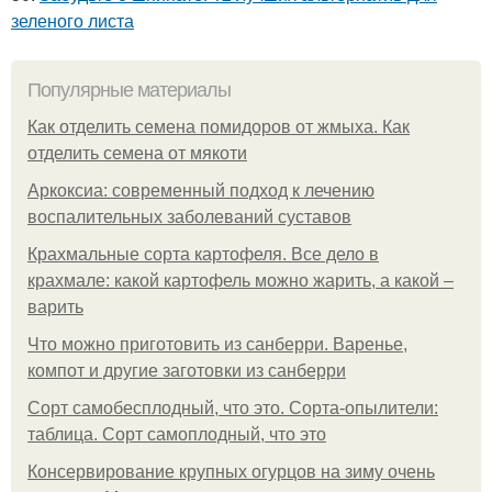
зеленого листа
Популярные материалы
Как отделить семена помидоров от жмыха. Как
отделить семена от мякоти
Аркоксиа: современный подход к лечению
воспалительных заболеваний суставов
Крахмальные сорта картофеля. Все дело в
крахмале: какой картофель можно жарить, а какой –
варить
Что можно приготовить из санберри. Варенье,
компот и другие заготовки из санберри
Сорт самобесплодный, что это. Сорта-опылители:
таблица. Сорт самоплодный, что это
Консервирование крупных огурцов на зиму очень