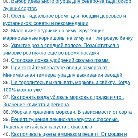
30.
Выбор идеального огурца для северо-запада: обзор
лучших сортов
31.
Осень - идеальное время для посадки деревьев и
кустарников: советы и рекомендации
32.
Маленькие огурчики на зиму. Хрустящие
маринованные корнишоны на зиму на 1 литровую банку
33.
Укрытие роз в средней полосе. Позаботиться о
зимовке роз нужно еще во время посадки
34.
Столовая ложка удобрений сколько грамм.
35.
При какой температуре овощи замерзают.
Минимальная температура для выживания овощей
36.
Не торопитесь выкапывать морковь и свёклу. Когда
100% можно уже
37.
Как понять когда убирать морковь с грядки и что..
Значение климата и региона
38.
Уборка и хранение моркови. В зависимости от сорта
39.
Рецепт тушеная пекинская капуста с фасолью.
Тушеная китайская капуста с фасолью
40.
Как поливать цветы аммиаком рецепт. От мошки и