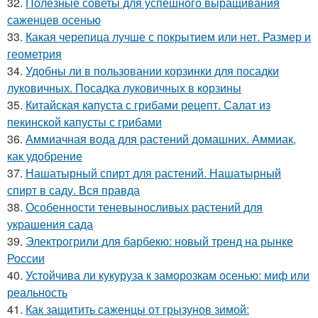
32.
Полезные советы для успешного выращивания
саженцев осенью
33.
Какая черепица лучше с покрытием или нет. Размер и
геометрия
34.
Удобны ли в пользовании корзинки для посадки
луковичных. Посадка луковичных в корзины
35.
Китайская капуста с грибами рецепт. Салат из
пекинской капусты с грибами
36.
Аммиачная вода для растений домашних. Аммиак,
как удобрение
37.
Нашатырный спирт для растений. Нашатырный
спирт в саду. Вся правда
38.
Особенности теневыносливых растений для
украшения сада
39.
Электрогрили для барбекю: новый тренд на рынке
России
40.
Устойчива ли кукуруза к заморозкам осенью: миф или
реальность
41.
Как защитить саженцы от грызунов зимой: