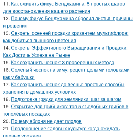
11.
Как оживить фикус Бенджамина: 5 простых шагов
для восстановления вашего растения
12.
Почему фикус Бенджамина сбросил листья: причины
и решения
13.
Секреты осенней посадки хризантем мультифлора:
как добиться пышного цветения
14.
Секреты Эффективного Выращивания и Продажи:
Как Достичь Успеха на Рынке
15.
Как сохранить чеснок: 3 проверенных метода
16.
Соленый чеснок на зиму: рецепт целыми головками
как у бабушки
17.
Как сохранить чеснок до весны: простые способы
хранения в домашних условиях
18.
Подготовка грядки для земляники: шаг за шагом
19.
Открытие для грибников: топ 5 съедобных грибов в
тополёвых посадках
20.
Почему яблоня не дает плодов
21.
Плодоношение садовых культур: когда ожидать
первых урожаев