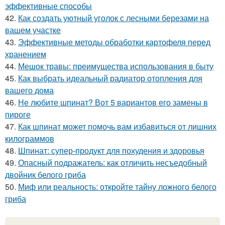
эффективные способы
42.
Как создать уютный уголок с лесными березами на
вашем участке
43.
Эффективные методы обработки картофеля перед
хранением
44.
Мешок травы: преимущества использования в быту
45.
Как выбрать идеальный радиатор отопления для
вашего дома
46.
Не любите шпинат? Вот 5 вариантов его замены в
пироге
47.
Как шпинат может помочь вам избавиться от лишних
килограммов
48.
Шпинат: супер-продукт для похудения и здоровья
49.
Опасный подражатель: как отличить несъедобный
двойник белого гриба
50.
Миф или реальность: откройте тайну ложного белого
гриба