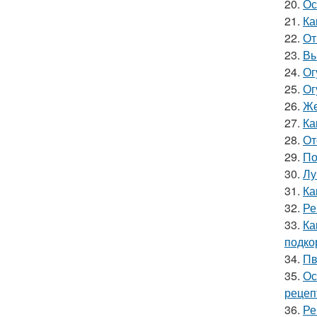
20.
Ос
21.
Ка
22.
От
23.
Вы
24.
Ог
25.
Ог
26.
Же
27.
Ка
28.
От
29.
По
30.
Лу
31.
Ка
32.
Ре
33.
Ка
подко
34.
Пв
35.
Ос
рецеп
36.
Ре