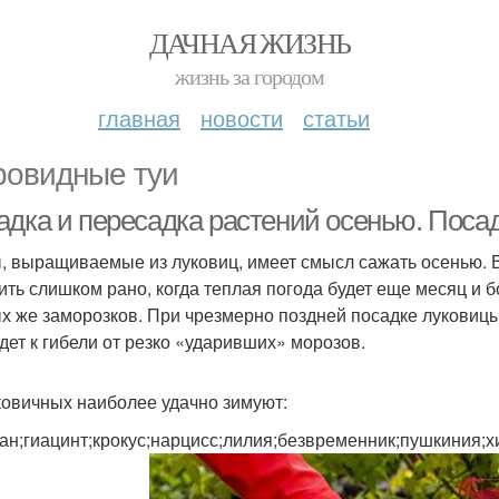
ДАЧНАЯ ЖИЗНЬ
жизнь за городом
главная
новости
статьи
овидные туи
адка и пересадка растений осенью. Поса
, выращиваемые из луковиц, имеет смысл сажать осенью. 
ить слишком рано, когда теплая погода будет еще месяц и б
х же заморозков. При чрезмерно поздней посадке луковицы
дет к гибели от резко «ударивших» морозов.
ковичных наиболее удачно зимуют:
ан;гиацинт;крокус;нарцисс;лилия;безвременник;пушкиния;х