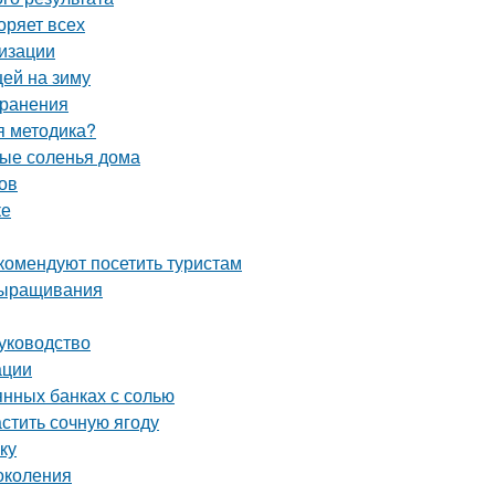
оряет всех
лизации
цей на зиму
хранения
ая методика?
ные соленья дома
ов
ке
комендуют посетить туристам
выращивания
уководство
ации
янных банках с солью
астить сочную ягоду
ку
околения