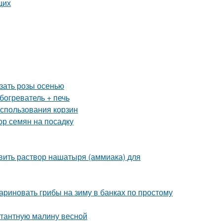
щих
езать розы осенью
богреватель + печь
использования корзин
ор семян на посадку
вить раствор нашатыря (аммиака) для
ариновать грибы на зиму в банках по простому
нтантную малину весной