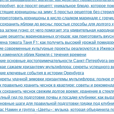
 пробует, все просят рецепт: уникальное блюдо, которое пок
стящие корнишоны на зиму: 5 простых рецептов без стери
 приготовить корнишоны в кисло-сладком маринаде с горчи
 сохранить яблоки до весны: простые способы для долгого 
ва заткни гузно: от чего помогает эта удивительная народн
шие рецепты маринованных огурцов: как приготовить вкус
ена томата Таня F1: как получить высокий урожай помидор
ие современные культурные проекты реализуются в Ижевс
к изменился облик Кремля с течения времени
кие основные достопримечательности Санкт-Петербурга ре
мае сажаем хризантему мультифлора: секреты успешного 
кие ключевые события в истории Оренбурга
креты удачной зимовки хризантемы мультифлора: полное р
к правильно хранить чеснок в квартире: советы и рекоменд
к сохранить чеснок свежим долгое время: хранение в стекл
лный гид по подготовке почвы и посадке клубники: как выр
новные шаги для правильной подготовки грядки под клубни
ас Намин и группа «Цветы»: музыка, которая объединила п