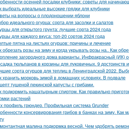
обенности осенней посадки клубники: советы для начинаю
к выбрать идеальные высокие грядки для клубники
веты на вопросы о плодоношении яблони
бор идеального огурца: сорта для засолки и салатов
урцы для открытого грунта: лучшие сорта 2024 года
урцы для каждого вкуса: топ-20 сортов 2024 года
лтые пятна на листьях огурцов: причины и лечение
к обрезать розы на зиму и когда укрывать розы на.. Как обр
опление загородного дома варианты. Инфракрасный (ИК) о
садка тюльпанов в корзины для луковичных. 9 достоинств 
чшие сорта огурцов для теплиц в Ленинградской 2022. Выб
к хранить морковь зимой в домашних условиях. В подвале
цепт тушеной пекинской капусты с грибами.
к подкормить нашатырным спиртом. Как правильно пригото
рмки растений
х профиль грюндер. Профильная система Grunder
обенности консервирования грибов в банках на зиму. Как м
ту
монтантная малина подкормка весной. Чем удобрять ремо