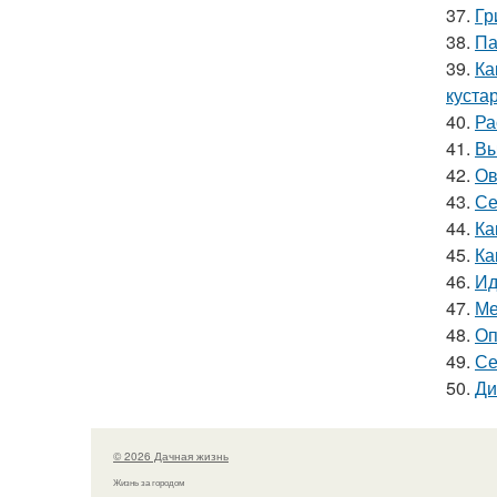
37.
Гр
38.
Па
39.
Ка
куста
40.
Ра
41.
Вы
42.
Ов
43.
Се
44.
Ка
45.
Ка
46.
Ид
47.
Ме
48.
Оп
49.
Се
50.
Ди
© 2026 Дачная жизнь
Жизнь за городом