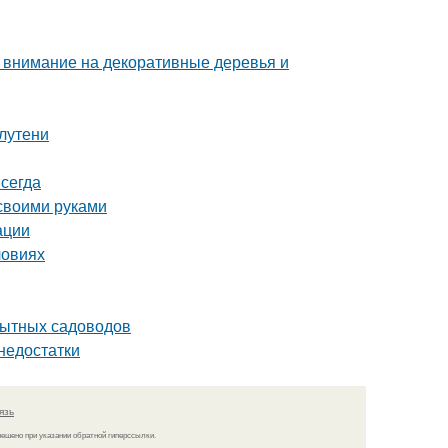
: внимание на декоративные деревья и
лутени
сегда
 своими руками
ации
ловиях
пытных садоводов
недостатки
язь
решено при указании обратной гиперссылки.