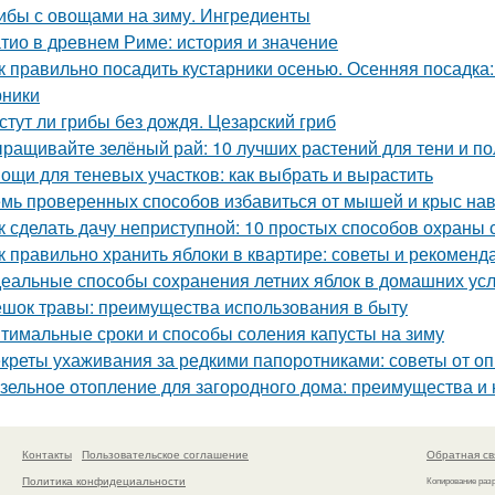
ибы с овощами на зиму. Ингредиенты
тио в древнем Риме: история и значение
к правильно посадить кустарники осенью. Осенняя посадка
рники
стут ли грибы без дождя. Цезарский гриб
ращивайте зелёный рай: 10 лучших растений для тени и по
ощи для теневых участков: как выбрать и вырастить
мь проверенных способов избавиться от мышей и крыс нав
к сделать дачу неприступной: 10 простых способов охраны
к правильно хранить яблоки в квартире: советы и рекоменд
еальные способы сохранения летних яблок в домашних ус
шок травы: преимущества использования в быту
тимальные сроки и способы соления капусты на зиму
креты ухаживания за редкими папоротниками: советы от о
зельное отопление для загородного дома: преимущества и 
Контакты
Пользовательское соглашение
Обратная св
Политика конфидециальности
Копирование раз