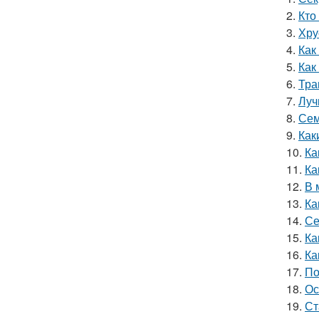
2.
Кто
3.
Хру
4.
Как
5.
Как
6.
Тра
7.
Луч
8.
Сем
9.
Как
10.
Ка
11.
Ка
12.
В 
13.
Ка
14.
Се
15.
Ка
16.
Ка
17.
По
18.
Ос
19.
Ст