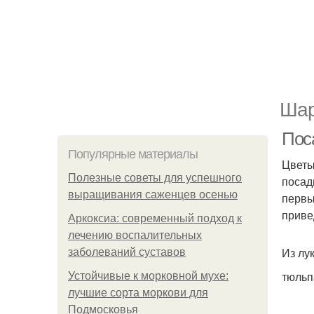
Шар
Пос
Популярные материалы
Цветы
Полезные советы для успешного
посад
выращивания саженцев осенью
первы
приве
Аркоксиа: современный подход к
лечению воспалительных
Из лу
заболеваний суставов
тюльп
Устойчивые к морковной мухе:
лучшие сорта моркови для
Подмосковья