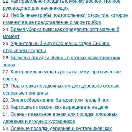
22.
Как правильно посадить клубнику весной: Полное
руководство для начинающих
23.
Необычные грибы подтопольники: открытие, которое
изменит ваше представление о мире грибов
24.
Время уборки тыкв: как определить оптимальный
момент
25.
Удивительный мир яблоневых садов Сибири:
открываем секреты
26.
Времена посадки яблонь в разных климатических
зонах
27.
Как правильно укрыть розы на зиму: практические
советы
28.
Подготовка посадочных ям для деревьев осенью:
основные принципы
29.
Энергосбережение: батареи или теплый пол
30.
Картошка из семян: как выращивать на даче
31.
Осень - идеальное время для посадки плодовых
деревьев и ягодных кустарников
32.
Осенние посадки деревьев и кустарников: как