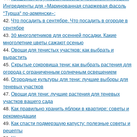
Ингредиенты для «Маринованная спаржевая фасоль
"Турша" по-армянски»:
42.
Что посадить в сентябре. Что посадить в огороде в
сентябре
43.
30 многолетников для осенней посадки. Какие
многолетние цветы сажают осенью
44.
Овощи для тенистых участков: как выбрать и
вырастить
45.
Скрытые сокровища тени: как выбрать растения для
огорода с ограниченным солнечным освещением
46.
Огородные культуры для тени: лучшие выборы для
теневых участков
47.
Овощи для тени: лучшие растения для теневых
участков вашего сада
48.
Как правильно хранить яблоки в квартире: советы и
рекомендации
49.
Как спасти подмерзшую капусту: полезные советы и
рецепты