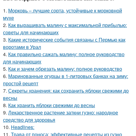
1.
Морковь – лучшие сорта, устойчивые к морковной
мухе
2.
Как выращивать малину с максимальной прибылью:
советы для начинающих
3.
Какие исторические события связаны с Пермью как
воротами в Урал
4.
Как правильно сажать малину: полное руководство
для начинающих
5.
Как и зачем обрезать малину: полное руководство
6.
Маринованные огурцы в 1-литровых банках на зиму:
простой рецепт
7.
Секреты хранения: как сохранить яблоки свежими до
весны
8.
Как хранить яблоки свежими до весны
9.
Лекарственное растение заткни гузно: народное
средство для здоровья
10.
Headlines:
11.
Трава от поноса: эффективные рецепты из гузно