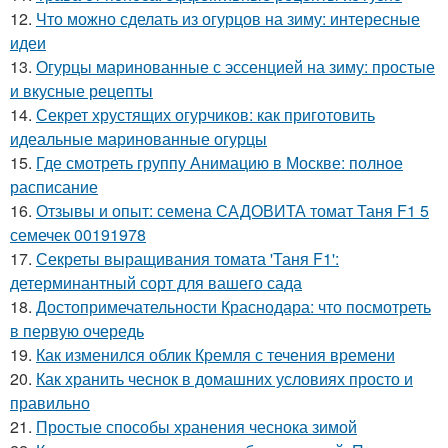
12.
Что можно сделать из огурцов на зиму: интересные
идеи
13.
Огурцы маринованные с эссенцией на зиму: простые
и вкусные рецепты
14.
Секрет хрустящих огурчиков: как приготовить
идеальные маринованные огурцы
15.
Где смотреть группу Анимацию в Москве: полное
расписание
16.
Отзывы и опыт: семена САДОВИТА томат Таня F1 5
семечек 00191978
17.
Секреты выращивания томата 'Таня F1':
детерминантный сорт для вашего сада
18.
Достопримечательности Краснодара: что посмотреть
в первую очередь
19.
Как изменился облик Кремля с течения времени
20.
Как хранить чеснок в домашних условиях просто и
правильно
21.
Простые способы хранения чеснока зимой