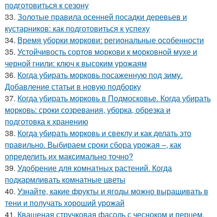
подготовиться к сезону
33.
Золотые правила осенней посадки деревьев и
кустарников: как подготовиться к успеху
34.
Время уборки моркови: региональные особенности
35.
Устойчивость сортов моркови к морковной мухе и
черной гнили: ключ к высоким урожаям
36.
Когда убирать морковь посаженную под зиму.
Добавление статьи в новую подборку
37.
Когда убирать морковь в Подмосковье. Когда убирать
морковь: сроки созревания, уборка, обрезка и
подготовка к хранению
38.
Когда убирать морковь и свеклу и как делать это
правильно. Выбираем сроки сбора урожая –, как
определить их максимально точно?
39.
Удобрение для комнатных растений. Когда
подкармливать комнатные цветы
40.
Узнайте, какие фрукты и ягоды можно выращивать в
тени и получать хороший урожай
41.
Квашеная стручковая фасоль с чесноком и перцем.