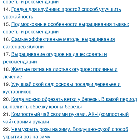
советы и рекомендации
14.
Грядка для клубники: простой способ улучшить
урожайность
15.
Подмосковные особенности выращивания тыквы:
советы и рекомендации
16.
Самые эффективные методы выращивания
саженцев яблони
17.
Выращивание огурцов на даче: советы и
рекомендации
18.
Желтые пятна на листьях огурцов: причины и
лечение
19.
Улучшай свой сад: основы посадки деревьев и
кустарников
20.
Когда можно обрезать ветки у березы. В какой период
выполнять обрезку кроны березы
21.
Компостный чай своими руками. АКЧ (компостный
чай) своими руками
22.
Чем укрыть розы на зиму. Воздушно-сухой способ
укрытия роз на зиму