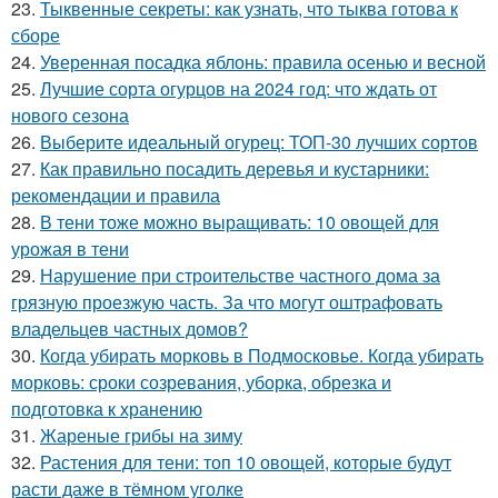
23.
Тыквенные секреты: как узнать, что тыква готова к
сборе
24.
Уверенная посадка яблонь: правила осенью и весной
25.
Лучшие сорта огурцов на 2024 год: что ждать от
нового сезона
26.
Выберите идеальный огурец: ТОП-30 лучших сортов
27.
Как правильно посадить деревья и кустарники:
рекомендации и правила
28.
В тени тоже можно выращивать: 10 овощей для
урожая в тени
29.
Нарушение при строительстве частного дома за
грязную проезжую часть. За что могут оштрафовать
владельцев частных домов?
30.
Когда убирать морковь в Подмосковье. Когда убирать
морковь: сроки созревания, уборка, обрезка и
подготовка к хранению
31.
Жареные грибы на зиму
32.
Растения для тени: топ 10 овощей, которые будут
расти даже в тёмном уголке