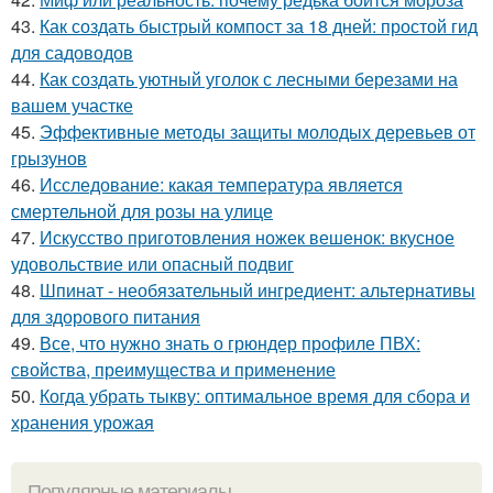
43.
Как создать быстрый компост за 18 дней: простой гид
для садоводов
44.
Как создать уютный уголок с лесными березами на
вашем участке
45.
Эффективные методы защиты молодых деревьев от
грызунов
46.
Исследование: какая температура является
смертельной для розы на улице
47.
Искусство приготовления ножек вешенок: вкусное
удовольствие или опасный подвиг
48.
Шпинат - необязательный ингредиент: альтернативы
для здорового питания
49.
Все, что нужно знать о грюндер профиле ПВХ:
свойства, преимущества и применение
50.
Когда убрать тыкву: оптимальное время для сбора и
хранения урожая
Популярные материалы