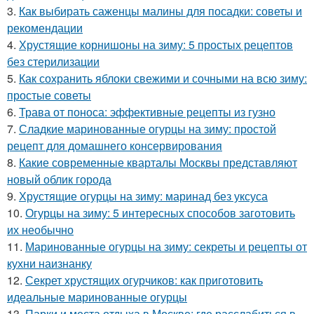
3.
Как выбирать саженцы малины для посадки: советы и
рекомендации
4.
Хрустящие корнишоны на зиму: 5 простых рецептов
без стерилизации
5.
Как сохранить яблоки свежими и сочными на всю зиму:
простые советы
6.
Трава от поноса: эффективные рецепты из гузно
7.
Сладкие маринованные огурцы на зиму: простой
рецепт для домашнего консервирования
8.
Какие современные кварталы Москвы представляют
новый облик города
9.
Хрустящие огурцы на зиму: маринад без уксуса
10.
Огурцы на зиму: 5 интересных способов заготовить
их необычно
11.
Маринованные огурцы на зиму: секреты и рецепты от
кухни наизнанку
12.
Секрет хрустящих огурчиков: как приготовить
идеальные маринованные огурцы
13.
Парки и места отдыха в Москве: где расслабиться в