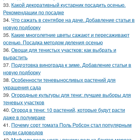
33.
Какой декоративный кустарник посадить осенью.
Рекомендации по посадке
34.
Что сажать в сентябре на даче. Добавление статьи в
новую подборку
35.
Какие многолетние цветы сажают и пересаживают
осенью. Посадка методом деления осенью
36.
Овощи для тенистых участков: как выбрать и
вырастить
37.
Подготовка винограда к зиме. Добавление статьи в
новую подборку
38.
Особенности теневыносливых растений для
украшения сада
39.
Огородные культуры для тени: лучшие выборы для
теневых участков
40.
Огород в тени: 10 растений, которые будут расти
даже в полумраке
41.
Почему сорт томата Поль Робсон стал популярным
среди садоводов
42.
Миф или реальность: почему редька боится мороза