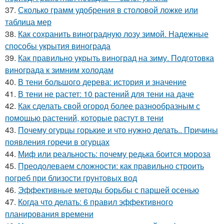
37.
Сколько грамм удобрения в столовой ложке или
таблица мер
38.
Как сохранить виноградную лозу зимой. Надежные
способы укрытия винограда
39.
Как правильно укрыть виноград на зиму. Подготовка
винограда к зимним холодам
40.
В тени большого дерева: история и значение
41.
В тени не растет: 10 растений для тени на даче
42.
Как сделать свой огород более разнообразным с
помощью растений, которые растут в тени
43.
Почему огурцы горькие и что нужно делать.. Причины
появления горечи в огурцах
44.
Миф или реальность: почему редька боится мороза
45.
Преодолеваем сложности: как правильно строить
погреб при близости грунтовых вод
46.
Эффективные методы борьбы с паршей осенью
47.
Когда что делать: 6 правил эффективного
планирования времени