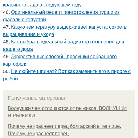
красивого сада в следующем году
46.
Оригинальный рецепт приготовления турши из
фасоли с капустой
47.
Какую температуру выдерживает капуста: секреты
выращивания и ухода
48.
Как выбрать идеальный радиатор отопления для
вашего дома
49.
Эффективные способы просушки собранного
картофеля
50.
Не любите шпинат? Вот как заменить его в пироге с
рыбой
Популярные материалы
Волнушки чем отличаются от рыжиков. ВОЛНУШКИ
И РЫЖИКИ
Почему не краснеет перец болгарский в теплице.
Почему не краснеет перец