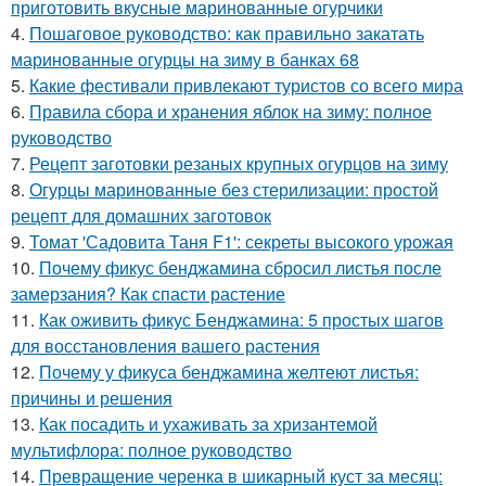
приготовить вкусные маринованные огурчики
4.
Пошаговое руководство: как правильно закатать
маринованные огурцы на зиму в банках 68
5.
Какие фестивали привлекают туристов со всего мира
6.
Правила сбора и хранения яблок на зиму: полное
руководство
7.
Рецепт заготовки резаных крупных огурцов на зиму
8.
Огурцы маринованные без стерилизации: простой
рецепт для домашних заготовок
9.
Томат 'Садовита Таня F1': секреты высокого урожая
10.
Почему фикус бенджамина сбросил листья после
замерзания? Как спасти растение
11.
Как оживить фикус Бенджамина: 5 простых шагов
для восстановления вашего растения
12.
Почему у фикуса бенджамина желтеют листья:
причины и решения
13.
Как посадить и ухаживать за хризантемой
мультифлора: полное руководство
14.
Превращение черенка в шикарный куст за месяц: