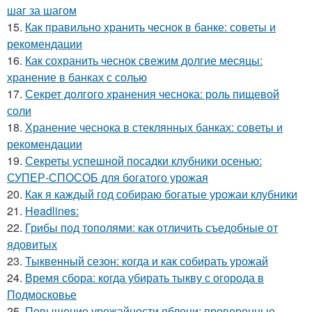
шаг за шагом
15.
Как правильно хранить чеснок в банке: советы и
рекомендации
16.
Как сохранить чеснок свежим долгие месяцы:
хранение в банках с солью
17.
Секрет долгого хранения чеснока: роль пищевой
соли
18.
Хранение чеснока в стеклянных банках: советы и
рекомендации
19.
Секреты успешной посадки клубники осенью:
СУПЕР-СПОСОБ для богатого урожая
20.
Как я каждый год собираю богатые урожаи клубники
21.
Headlines:
22.
Грибы под тополями: как отличить съедобные от
ядовитых
23.
Тыквенный сезон: когда и как собирать урожай
24.
Время сбора: когда убирать тыкву с огорода в
Подмосковье
25.
Повышение урожайности яблони: проверенные