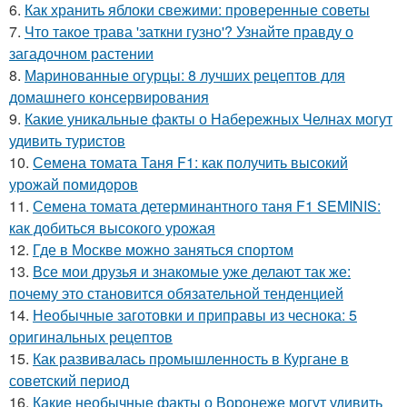
6.
Как хранить яблоки свежими: проверенные советы
7.
Что такое трава 'заткни гузно'? Узнайте правду о
загадочном растении
8.
Маринованные огурцы: 8 лучших рецептов для
домашнего консервирования
9.
Какие уникальные факты о Набережных Челнах могут
удивить туристов
10.
Семена томата Таня F1: как получить высокий
урожай помидоров
11.
Семена томата детерминантного таня F1 SEMINIS:
как добиться высокого урожая
12.
Где в Москве можно заняться спортом
13.
Все мои друзья и знакомые уже делают так же:
почему это становится обязательной тенденцией
14.
Необычные заготовки и приправы из чеснока: 5
оригинальных рецептов
15.
Как развивалась промышленность в Кургане в
советский период
16.
Какие необычные факты о Воронеже могут удивить