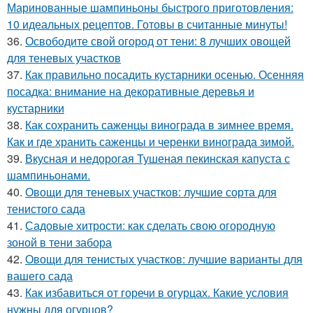
Маринованные шампиньоны быстрого приготовления:
10 идеальных рецептов. Готовы в считанные минуты!
36.
Освободите свой огород от тени: 8 лучших овощей
для теневых участков
37.
Как правильно посадить кустарники осенью. Осенняя
посадка: внимание на декоративные деревья и
кустарники
38.
Как сохранить саженцы винограда в зимнее время.
Как и где хранить саженцы и черенки винограда зимой.
39.
Вкусная и недорогая Тушеная пекинская капуста с
шампиньонами.
40.
Овощи для теневых участков: лучшие сорта для
тенистого сада
41.
Садовые хитрости: как сделать свою огородную
зоной в тени забора
42.
Овощи для тенистых участков: лучшие варианты для
вашего сада
43.
Как избавиться от горечи в огурцах. Какие условия
нужны для огурцов?