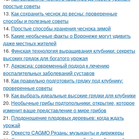
простые советы
13.
Как сохранить чеснок до весны: проверенные
способы и полезные советы
14.
Простые способы хранения чеснока зимой
15.
Какие необычные факты о Воронеже могут удивить
даже местных жителей
16.
Финская технология выращивания клубники: секреты
высоких грядок для богатого урожая
17.
Аркоксиа: современный подход к лечению
воспалительных заболеваний суставов
18.
Как правильно подготовить грядку под клубнику:
проверенные советы
19.
Как выбрать идеальные высокие грядки для клубники
20.
Необычные грибы подтопольники: открытие, которое
изменит ваше представление о мире грибов
21.
Плодоношение плодовых деревьев: когда ждать
урожай
22.
Оркестр CAGMO Рязань: музыканты и дирижеры