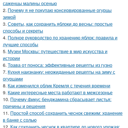
саженцы малины осенью
2.
Почему я не покупаю консервированные огурцы
зимой
3.
Советы, как сохранить яблоки до весны: простые
способы и секреты
4.
Полное руководство по хранению яблок: правила и
лучшие способы
5.
Музеи Москвы: путешествие в мир искусства и
истории
6.
Трава от поноса: эффективные рецепты из гузно
7.
Кухня наизнанку: неожиданные рецепты на зиму с
огурцами
8.
Как изменился облик Кремля с течения времени
9.
Какие интересные места работают в межсезонье
10.
Почему фикус бенджамина сбрасывает листья:
причины и решения
11.
Простой способ сохранить чеснок свежим: хранение
в банке с солью
12.
Как сохранить чеснок в квартире до нового урожая: