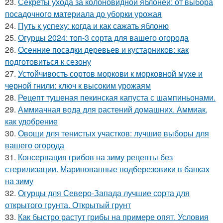
23.
Секреты ухода за колоновидной яблоней: от выбора
посадочного материала до уборки урожая
24.
Путь к успеху: когда и как сажать яблоню
25.
Огурцы 2024: топ-3 сорта для вашего огорода
26.
Осенние посадки деревьев и кустарников: как
подготовиться к сезону
27.
Устойчивость сортов моркови к морковной мухе и
черной гнили: ключ к высоким урожаям
28.
Рецепт тушеная пекинская капуста с шампиньонами.
29.
Аммиачная вода для растений домашних. Аммиак,
как удобрение
30.
Овощи для тенистых участков: лучшие выборы для
вашего огорода
31.
Консервация грибов на зиму рецепты без
стерилизации. Маринованные подберезовики в банках
на зиму
32.
Огурцы для Северо-Запада лучшие сорта для
открытого грунта. Открытый грунт
33.
Как быстро растут грибы на примере опят. Условия