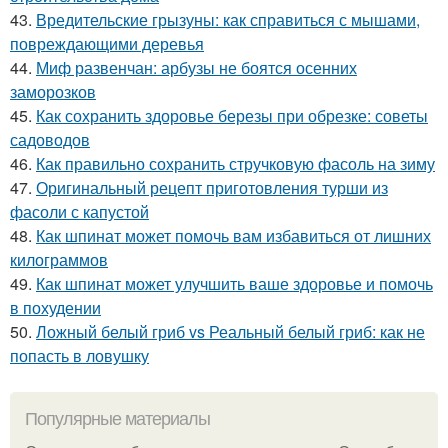
43.
Вредительские грызуны: как справиться с мышами,
повреждающими деревья
44.
Миф развенчан: арбузы не боятся осенних
заморозков
45.
Как сохранить здоровье березы при обрезке: советы
садоводов
46.
Как правильно сохранить стручковую фасоль на зиму
47.
Оригинальный рецепт приготовления турши из
фасоли с капустой
48.
Как шпинат может помочь вам избавиться от лишних
килограммов
49.
Как шпинат может улучшить ваше здоровье и помочь
в похудении
50.
Ложный белый гриб vs Реальный белый гриб: как не
попасть в ловушку
Популярные материалы