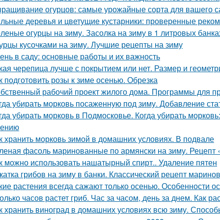
ращивание огурцов: самые урожайные сорта для вашего с
льные деревья и цветущие кустарники: проверенные реком
леные огурцы на зиму. Засолка на зиму в 1 литровых банка
урцы кусочками на зиму. Лучшие рецепты на зиму
ень в саду: основные работы и их важность
кая черепица лучше с покрытием или нет. Размер и геометр
к подготовить розы к зиме осенью. Обрезка
бственный рабочий проект жилого дома. Программы для п
гда убирать морковь посаженную под зиму. Добавление ста
гда убирать морковь в Подмосковье. Когда убирать морковь:
нению
к хранить морковь зимой в домашних условиях. В подвале
леная фасоль маринованные по армянски на зиму. Рецепт 
к можно использовать нашатырный спирт.. Удаление пятен
катка грибов на зиму в банки. Классический рецепт марино
кие растения всегда сажают только осенью. Особенности о
олько часов растет гриб. Час за часом, день за днем. Как ра
к хранить виноград в домашних условиях всю зиму. Способ