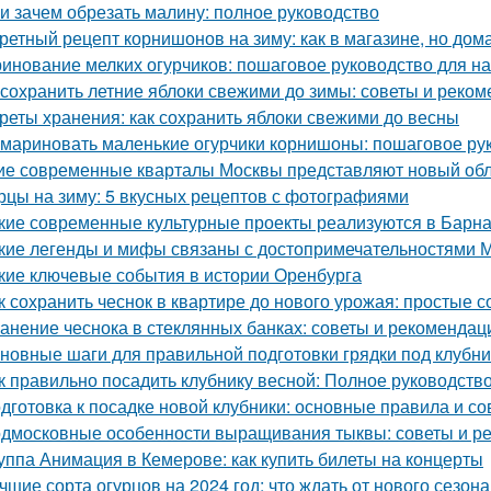
 и зачем обрезать малину: полное руководство
ретный рецепт корнишонов на зиму: как в магазине, но до
инование мелких огурчиков: пошаговое руководство для 
 сохранить летние яблоки свежими до зимы: советы и реко
реты хранения: как сохранить яблоки свежими до весны
 мариновать маленькие огурчики корнишоны: пошаговое р
ие современные кварталы Москвы представляют новый обл
рцы на зиму: 5 вкусных рецептов с фотографиями
кие современные культурные проекты реализуются в Барн
кие легенды и мифы связаны с достопримечательностями 
кие ключевые события в истории Оренбурга
к сохранить чеснок в квартире до нового урожая: простые 
анение чеснока в стеклянных банках: советы и рекомендац
новные шаги для правильной подготовки грядки под клубни
к правильно посадить клубнику весной: Полное руководст
дготовка к посадке новой клубники: основные правила и со
дмосковные особенности выращивания тыквы: советы и р
уппа Анимация в Кемерове: как купить билеты на концерты
чшие сорта огурцов на 2024 год: что ждать от нового сезона