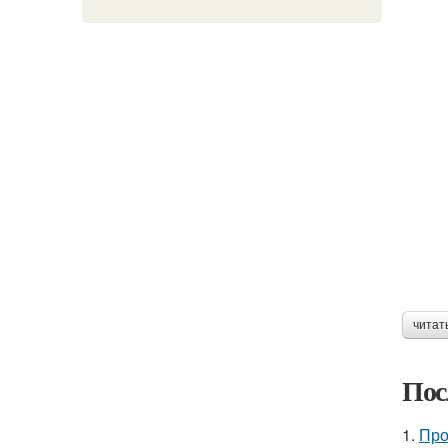
читат
Пос
1.
Про