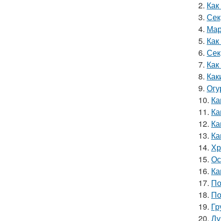
2.
Как
3.
Сек
4.
Мар
5.
Как
6.
Сек
7.
Как
8.
Как
9.
Огу
10.
Ка
11.
Ка
12.
Ка
13.
Ка
14.
Хр
15.
Ос
16.
Ка
17.
По
18.
По
19.
Гр
20.
Лу