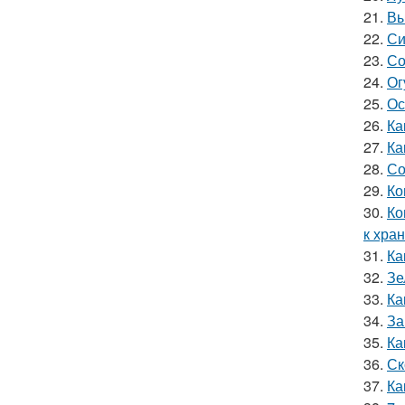
21.
Вы
22.
Си
23.
Со
24.
Ог
25.
Ос
26.
Ка
27.
Ка
28.
Со
29.
Ко
30.
Ко
к хра
31.
Ка
32.
Зе
33.
Ка
34.
За
35.
Ка
36.
Ск
37.
Ка