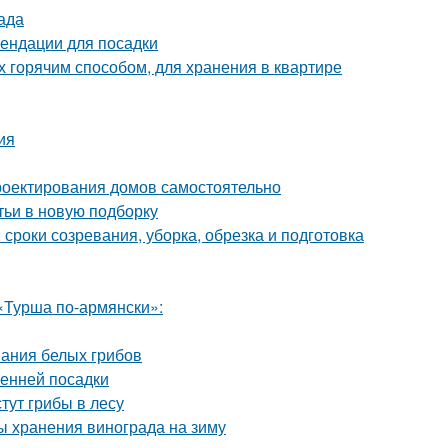
ада
ендации для посадки
х горячим способом, для хранения в квартире
ия
роектирования домов самостоятельно
тьи в новую подборку
 сроки созревания, уборка, обрезка и подготовка
«Турша по-армянски»:
вания белых грибов
сенней посадки
стут грибы в лесу
ы хранения винограда на зиму