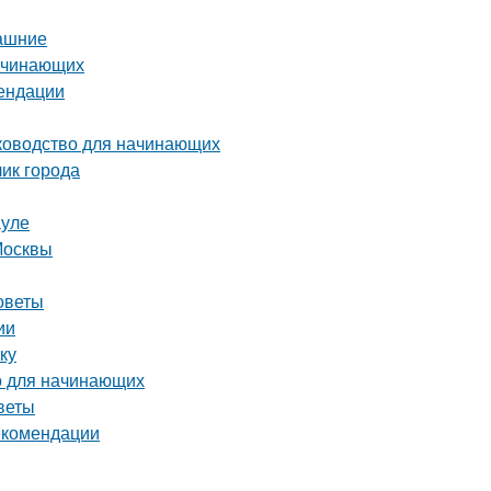
машние
начинающих
мендации
уководство для начинающих
ик города
ауле
Москвы
советы
ии
ку
во для начинающих
веты
екомендации