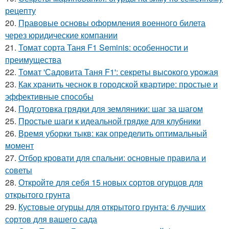
рецепту
20.
Правовые основы оформления военного билета
через юридические компании
21.
Томат сорта Таня F1 Seminis: особенности и
преимущества
22.
Томат 'Садовита Таня F1': секреты высокого урожая
23.
Как хранить чеснок в городской квартире: простые и
эффективные способы
24.
Подготовка грядки для земляники: шаг за шагом
25.
Простые шаги к идеальной грядке для клубники
26.
Время уборки тыкв: как определить оптимальный
момент
27.
Отбор кровати для спальни: основные правила и
советы
28.
Откройте для себя 15 новых сортов огурцов для
открытого грунта
29.
Кустовые огурцы для открытого грунта: 6 лучших
сортов для вашего сада