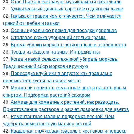
30.
Стас Пьеха в Барнауле: музыкальный фестиваль
31.
Удивительный длинный сорт: все о длинной тыкве
32.
Галька от гравия чем отличается. Чем отличается
гравий от щебня и гальки
33.
Осень: идеальное время для посадки деревьев
34.
Столовая ложка удобрений сколько грамм.
35.
Время уборки моркови: региональные особенности
36.
Турша из фасоли на зиму. Ингредиенты
37.
Когда и какой сельхозтехникой убирать морковь.
Традиционный сбор моркови вручную
38.
Пересадка клубники в августе: как правильно
переместить кусты на новое место
39.
Можно ли поливать комнатные цветы нашатырным
спиртом. Подкормка растений сахаром
40.
Аммиак для комнатных растений, как разводить.
Приготовление раствора и расчет дозировки для цветов
41.
Ремонтантная малина подкормка весной. Чем
удобрять ремонтантную малину весной
42.
Квашеная стручковая фасоль с чесноком и перцем.