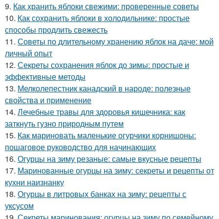
9.
Как хранить яблоки свежими: проверенные советы
10.
Как сохранить яблоки в холодильнике: простые
способы продлить свежесть
11.
Советы по длительному хранению яблок на даче: мой
личный опыт
12.
Секреты сохранения яблок до зимы: простые и
эффективные методы
13.
Мелколепестник канадский в народе: полезные
свойства и применение
14.
Лечебные травы для здоровья кишечника: как
заткнуть гузно природным путем
15.
Как мариновать маленькие огурчики корнишоны:
пошаговое руководство для начинающих
16.
Огурцы на зиму резаные: самые вкусные рецепты
17.
Маринованные огурцы на зиму: секреты и рецепты от
кухни наизнанку
18.
Огурцы в литровых банках на зиму: рецепты с
уксусом
19.
Секреты маринования: огурцы на зиму по семейному