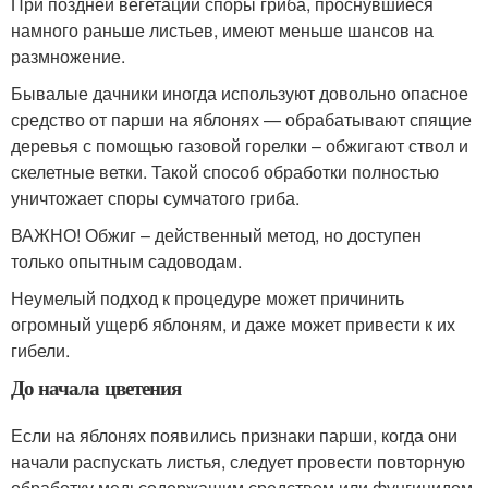
При поздней вегетации споры гриба, проснувшиеся
намного раньше листьев, имеют меньше шансов на
размножение.
Бывалые дачники иногда используют довольно опасное
средство от парши на яблонях — обрабатывают спящие
деревья с помощью газовой горелки – обжигают ствол и
скелетные ветки. Такой способ обработки полностью
уничтожает споры сумчатого гриба.
ВАЖНО! Обжиг – действенный метод, но доступен
только опытным садоводам.
Неумелый подход к процедуре может причинить
огромный ущерб яблоням, и даже может привести к их
гибели.
До начала цветения
Если на яблонях появились признаки парши, когда они
начали распускать листья, следует провести повторную
обработку медьсодержащим средством или фунгицидом