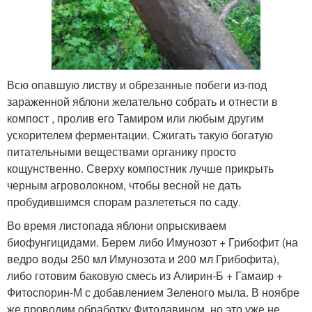
Всю опавшую листву и обрезанные побеги из-под
зараженной яблони желательно собрать и отнести в
компост , пролив его Тамиром или любым другим
ускорителем ферментации. Сжигать такую богатую
питательными веществами органику просто
кощунственно. Сверху компостник лучше прикрыть
черным агроволокном, чтобы весной не дать
пробудившимся спорам разлететься по саду.
Во время листопада яблони опрыскиваем
биофунгицидами. Берем либо Имунозот + Грибофит (на
ведро воды 250 мл Имунозота и 200 мл Грибофита),
либо готовим баковую смесь из Алирин-Б + Гамаир +
Фитоспорин-М с добавлением Зеленого мыла. В ноябре
же проводим обработку Фитолавином, но это уже не