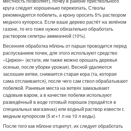
местность позволяет), почву в районе приствольного
круга следует хорошенько перекопать. Стволы
рекомендуется побелить, а крону оросить 5% раствором
медного купороса. Если ваше дерево растёт на зелёном
газоне, то его тоже нужно обязательно обработать
раствором селитры аммиачной (10%).
Весенняя обработка яблонь от парши проводится перед
распусканием почек, для этого используют средство
«Циркон» (кстати, им также можно орошать деревья
осенью, после уборки урожая). Весной удаляются
засохшие ветви, снимается старая кора (та, которая
сама отслаивается), после чего сам ствол обрабатывают
побелкой. Раневые места на ветвях замазывают
садовым варом, а в качестве побелки используют
разведённый в воде готовый порошок (продаётся в
специальных магазинах) или водный раствор извести с
медным купоросом (5 кг+1 л на 10 л воды).
После того как яблони отцветут, их следует обработать