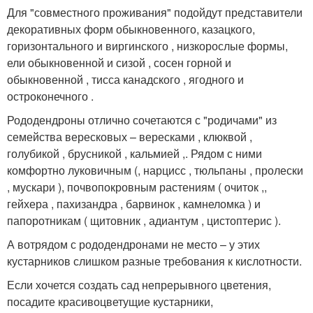
Для "совместного проживания" подойдут представители
декоративных форм обыкновенного, казацкого,
горизонтального и виргинского , низкорослые формы,
ели обыкновенной и сизой , сосен горной и
обыкновенной , тисса канадского , ягодного и
остроконечного .
Рододендроны отлично сочетаются с "родичами" из
семейства вересковых – вересками , клюквой ,
голубикой , брусникой , кальмией ,. Рядом с ними
комфортно луковичным (, нарцисс , тюльпаны , пролески
, мускари ), почвопокровным растениям ( очиток ,,
гейхера , пахизандра , барвинок , камнеломка ) и
папоротникам ( щитовник , адиантум , цистоптерис ).
А вотрядом с рододендронами не место – у этих
кустарников слишком разные требования к кислотности.
Если хочется создать сад непрерывного цветения,
посадите красивоцветущие кустарники,