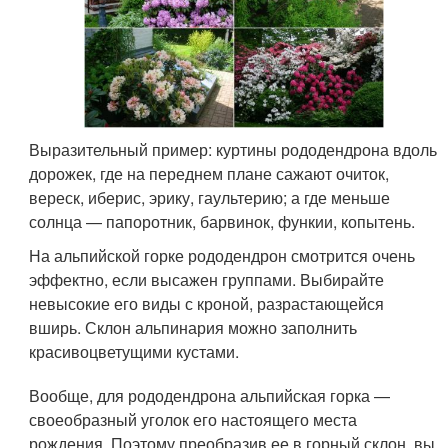
Выразительный пример: куртины рододендрона вдоль
дорожек, где на переднем плане сажают очиток,
вереск, иберис, эрику, гаультерию; а где меньше
солнца — папоротник, барвинок, функии, копытень.
На альпийской горке рододендрон смотрится очень
эффектно, если высажен группами. Выбирайте
невысокие его виды с кроной, разрастающейся
вширь. Склон альпинария можно заполнить
красивоцветущими кустами.
Вообще, для рододендрона альпийская горка —
своеобразный уголок его настоящего места
рождения. Поэтому преобразив ее в горный склон, вы