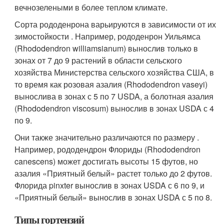
вечнозелеными в более теплом климате.
Сорта рододенрона варьируются в зависимости от их
зимостойкости . Например, рододенрон Уильямса
(Rhododendron williamsianum) вынослив только в
зонах от 7 до 9 растений в области сельского
хозяйства Министерства сельского хозяйства США, в
то время как розовая азалия (Rhododendron vaseyi)
вынослива в зонах с 5 по 7 USDA, а болотная азалия
(Rhododendron viscosum) вынослив в зонах USDA с 4
по 9.
Они также значительно различаются по размеру .
Например, рододендрон Флориды (Rhododendron
canescens) может достигать высоты 15 футов, но
азалия «Приятный белый» растет только до 2 футов.
Флорида pinxter вынослив в зонах USDA с 6 по 9, и
«Приятный белый» вынослив в зонах USDA с 5 по 8.
Типы гортензий