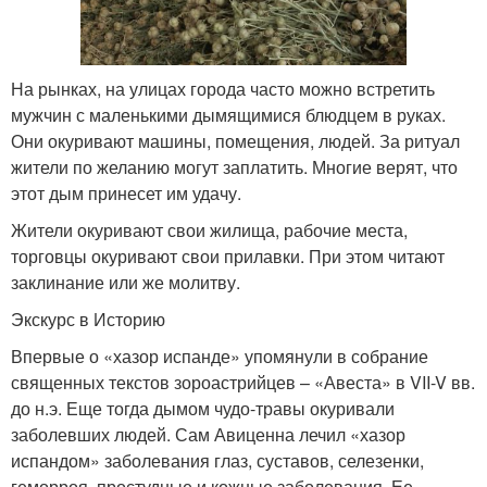
На рынках, на улицах города часто можно встретить
мужчин с маленькими дымящимися блюдцем в руках.
Они окуривают машины, помещения, людей. За ритуал
жители по желанию могут заплатить. Многие верят, что
этот дым принесет им удачу.
Жители окуривают свои жилища, рабочие места,
торговцы окуривают свои прилавки. При этом читают
заклинание или же молитву.
Экскурс в Историю
Впервые о «хазор испанде» упомянули в собрание
священных текстов зороастрийцев – «Авеста» в VII-V вв.
до н.э. Еще тогда дымом чудо-травы окуривали
заболевших людей. Сам Авиценна лечил «хазор
испандом» заболевания глаз, суставов, селезенки,
геморроя, простудные и кожные заболевания. Ее