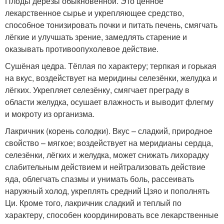
Плоды дерезы обыкновенной. Это ценное
лекарственное сырье и укрепляющее средство,
способное тонизировать почки и питать печень, смягчать
лёгкие и улучшать зрение, замедлять старение и
оказывать противоопухолевое действие.
Сушёная цедра. Тёплая по характеру; терпкая и горькая
на вкус, воздействует на меридины селезёнки, желудка и
лёгких. Укрепляет селезёнку, смягчает преграду в
области желудка, осушает влажность и выводит флегму
и мокроту из организма.
Лакричник (корень солодки). Вкус – сладкий, природное
свойство – мягкое; воздействует на меридианы сердца,
селезёнки, лёгких и желудка, может снижать лихорадку
слабительным действием и нейтрализовать действие
яда, облегчать спазмы и унимать боль, рассеивать
наружный холод, укреплять средний Цзяо и пополнять
Ци. Кроме того, лакричник сладкий и теплый по
характеру, способен координировать все лекарственные