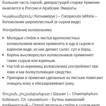
Большая часть горной, дикорастущей спаржи Армении
вывозится в Россию и Арабские Эмираты.
Կաթնամերուկ ( Катнамерук ) – Campanula latifolia –
Колокольчик широколистный (в сыром виде)
Употребление колокольчика
Молодые стебли и листья крупнолистных
колокольчиков можно применять в еду в сыром и
вареном виде, из них делают салат, суп и борщ.
Корень высокорослых колокольчиков применяют
также сырым или вареным.
Настой из корневищ колокольчика употребляют при
язве и как болеутоляющее средство.
Припарки и примочки сделанные из листьев помогают
очищать кожу и обеззараживают рану.
Շուշան, շուշանբանջար ( Шушан ) – Chaerophyllum
bulbosum, Ch. caucasicum – Бутень кавказский,
клубненосный – Chervil (молодые стебли в сыром виде,