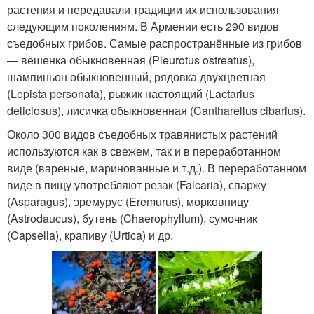
растения и передавали традиции их использования
следующим поколениям. В Армении есть 290 видов
съедобных грибов. Самые распространённые из грибов
— вёшенка обыкновенная (Pleurotus ostreatus),
шампиньон обыкновенный, рядовка двухцветная
(Lepista personata), рыжик настоящий (Lactarius
deliciosus), лисичка обыкновенная (Cantharellus cibarius).
Около 300 видов съедобных травянистых растений
используются как в свежем, так и в переработанном
виде (вареные, маринованные и т.д.). В переработанном
виде в пищу употребляют резак (Falcaria), спаржу
(Asparagus), эремурус (Eremurus), морковницу
(Astrodaucus), бутень (Chaerophyllum), сумочник
(Capsella), крапиву (Urtica) и др.