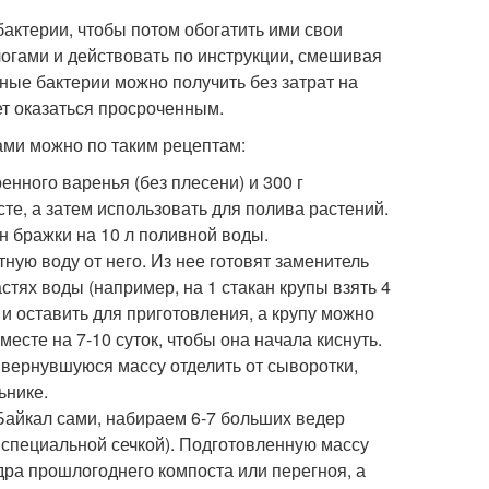
актерии, чтобы потом обогатить ими свои
логами и действовать по инструкции, смешивая
ные бактерии можно получить без затрат на
ет оказаться просроченным.
ми можно по таким рецептам:
енного варенья (без плесени) и 300 г
те, а затем использовать для полива растений.
н бражки на 10 л поливной воды.
ную воду от него. Из нее готовят заменитель
стях воды (например, на 1 стакан крупы взять 4
и оставить для приготовления, а крупу можно
есте на 7-10 суток, чтобы она начала киснуть.
 Свернувшуюся массу отделить от сыворотки,
ьнике.
 Байкал сами, набираем 6-7 больших ведер
, специальной сечкой). Подготовленную массу
едра прошлогоднего компоста или перегноя, а