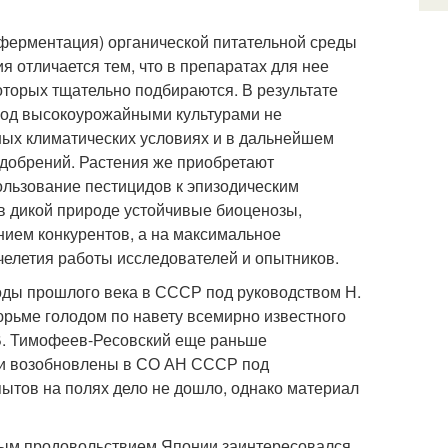
ферментация) органической питательной среды
ия отличается тем, что в препаратах для нее
оторых тщательно подбираются. В результате
под высокоурожайными культурами не
ных климатических условиях и в дальнейшем
удобрений. Растения же приобретают
ользование пестицидов к эпизодическим
 в дикой природе устойчивые биоценозы,
нием конкурентов, а на максимальное
челетия работы исследователей и опытников.
оды прошлого века в СССР под руководством Н.
тюрьме голодом по навету всемирно известного
В. Тимофеев-Ресовский еще раньше
ыли возобновлены в СО АН СССР под
опытов на полях дело не дошло, однако материал
ным продовольствием Японии заинтересовался