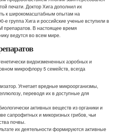
той печати. Доктор Хига дополнил их
ить к широкомасштабным опытам на
0-е группа Хига и российские ученые вступили в
ЭМ препаратов. В настоящее время
ику ведутся во всем мире.
репаратов
генетически видоизмененных аэробных и
овном микрофлору 5 семейств, всегда
изатор. Угнетает вредные микроорганизмы,
целлюлозу, переводя их в доступные для
иологически активных веществ из органики и
чве сапрофитных и микоризных грибов, чьи
тва почвы.
льтате их деятельности формируются активные