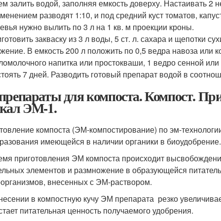
ем залить водой, заполняя емкость доверху. Настаивать 2 н
менением разводят 1:10, и под средний куст томатов, капуст
евья нужно вылить по 3 л на 1 кв. м проекции кроны.
готовить закваску из 3 л воды, 5 ст. л. сахара и щепотки с
жение. В емкость 200 л положить по 0,5 ведра навоза или к
ломолочного напитка или простокваши, 1 ведро сенной или 
тоять 7 дней. Разводить готовый препарат водой в соотнош
препараты для компоста. Компост. При
кал ЭМ-1.
товление компоста (ЭМ-компостирование) по эм-технологи
разования имеющейся в наличии органики в биоудобрение.
емя приготовления ЭМ компоста происходит высвобождение
ельных элементов и размножение в образующейся питател
организмов, внесенных с ЭМ-раствором.
несении в компостную кучу ЭМ препарата резко увеличивае
стает питательная ценность получаемого удобрения.