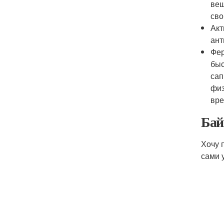
вещ
сво
Акт
ант
Фер
быс
сап
физ
вре
Бай
Хочу 
сами 