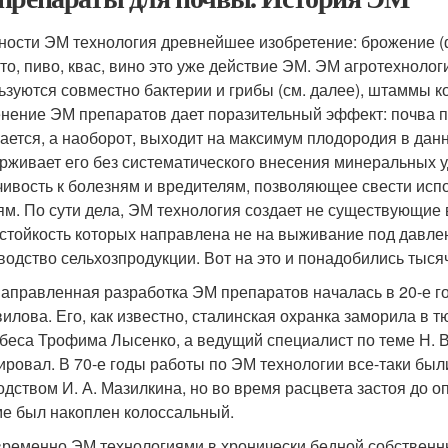
ности ЭМ технология древнейшее изобретение: брожение (
сто, пиво, квас, вино это уже действие ЭМ. ЭМ агротехнолог
ьзуются совместно бактерии и грибы (см. далее), штаммы к
нение ЭМ препаратов дает поразительный эффект: почва 
ается, а наоборот, выходит на максимум плодородия в дан
рживает его без систематического внесения минеральных 
чивость к болезням и вредителям, позволяющее свести исп
ям. По сути дела, ЭМ технология создает не существующие
стойкость которых направлена не на выживание под давле
водство сельхозпродукции. Вот на это и понадобились тыся
аправленная разработка ЭМ препаратов началась в 20-е г
вилова. Его, как известно, сталинская охранка заморила в 
беса Трофима Лысенко, а ведущий специалист по теме Н. 
ировал. В 70-е годы работы по ЭМ технологии все-таки б
одством И. А. Мазилкина, но во время расцвета застоя до 
ме был накоплен колоссальный.
ременно ЭМ технологиями в хронически бедной собствен