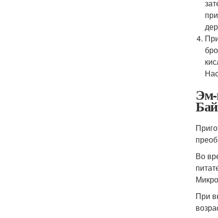
зат
при
дер
При
бро
кис
Нас
Эм-
Бай
Приго
преоб
Во вр
питат
Микро
При в
возра