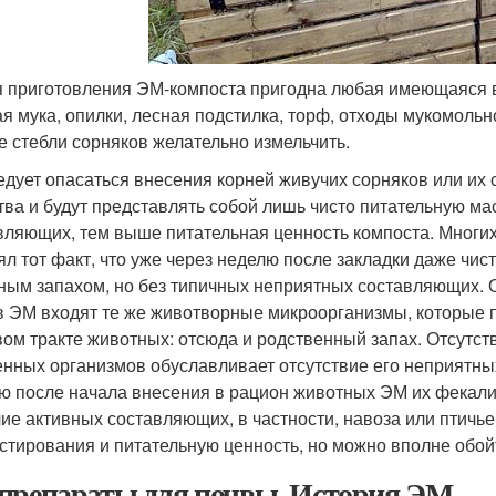
риготовления ЭМ-компоста пригодна любая имеющаяся в н
ая мука, опилки, лесная подстилка, торф, отходы мукомольно
е стебли сорняков желательно измельчить.
едует опасаться внесения корней живучих сорняков или их 
тва и будут представлять собой лишь чисто питательную ма
вляющих, тем выше питательная ценность компоста. Многи
ял тот факт, что уже через неделю после закладки даже чи
ным запахом, но без типичных неприятных составляющих. Од
в ЭМ входят те же животворные микроорганизмы, которые 
ом тракте животных: отсюда и родственный запах. Отсутс
енных организмов обуславливает отсутствие его неприятных
ю после начала внесения в рацион животных ЭМ их фекали
ие активных составляющих, в частности, навоза или птичье
стирования и питательную ценность, но можно вполне обойт
препараты для почвы. История ЭМ