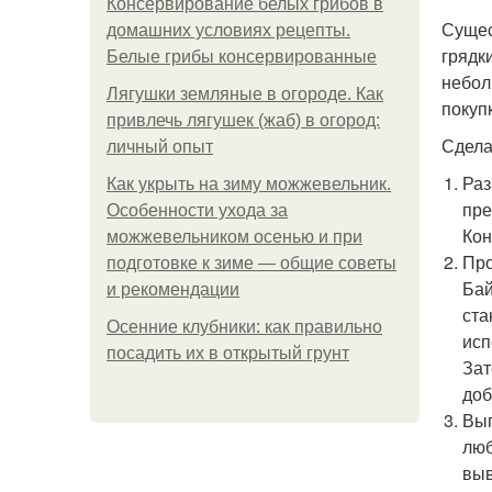
Консервирование белых грибов в
Сущес
домашних условиях рецепты.
грядк
Белые грибы консервированные
небол
Лягушки земляные в огороде. Как
покуп
привлечь лягушек (жаб) в огород:
Сдела
личный опыт
Раз
Как укрыть на зиму можжевельник.
пре
Особенности ухода за
Кон
можжевельником осенью и при
Про
подготовке к зиме — общие советы
Бай
и рекомендации
ста
Осенние клубники: как правильно
исп
посадить их в открытый грунт
Зат
доб
Вып
люб
выв