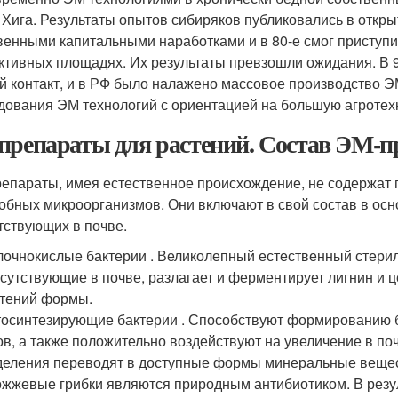
 Хига. Результаты опытов сибиряков публиковались в откры
венными капитальными наработками и в 80-е смог приступ
ктивных площадях. Их результаты превзошли ожидания. В 9
й контакт, и в РФ было налажено массовое производство 
дования ЭМ технологий с ориентацией на большую агротехн
препараты для растений. Состав ЭМ-п
епараты, имея естественное происхождение, не содержат 
обных микроорганизмов. Они включают в свой состав в осн
тствующих в почве.
очнокислые бактерии . Великолепный естественный стерил
сутствующие в почве, разлагает и ферментирует лигнин и 
тений формы.
осинтезирующие бактерии . Способствуют формированию б
ов, а также положительно воздействуют на увеличение в по
еления переводят в доступные формы минеральные вещес
жжевые грибки являются природным антибиотиком. В резу