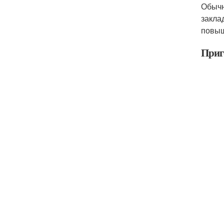
Обычн
закла
повы
Приг