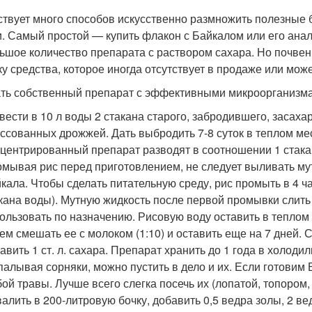
твует много способов искусственно размножить полезные б
и. Самый простой — купить флакон с Байкалом или его ана
ьшое количество препарата с раствором сахара. Но почвен
ку средства, которое иногда отсутствует в продаже или мож
ть собственный препарат с эффективными микроорганизма
вести в 10 л воды 2 стакана старого, забродившего, засахар
ссованных дрожжей. Дать выбродить 7-8 суток в теплом мес
центрированный препарат разводят в соотношении 1 стака
мывая рис перед приготовлением, не следует выливать мут
кала. Чтобы сделать питательную среду, рис промыть в 4 ча
кана воды). Мутную жидкость после первой промывки слить 
ользовать по назначению. Рисовую воду оставить в теплом м
ем смешать ее с молоком (1:10) и оставить еще на 7 дней.
авить 1 ст. л. сахара. Препарат хранить до 1 года в холодил
алывая сорняки, можно пустить в дело и их. Если готовим
ой травы. Лучше всего слегка посечь их (лопатой, топором
алить в 200-литровую бочку, добавить 0,5 ведра золы, 2 в