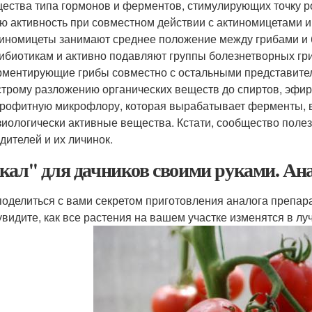
ества типа гормонов и ферментов, стимулирующих точку ро
ю активность при совместном действии с актиномицетами 
иномицеты занимают среднее положение между грибами и 
ибиотикам и активно подавляют группы болезнетворных гри
ментирующие грибы совместно с остальными представите
трому разложению органических веществ до спиртов, эфир
рофитную микрофлору, которая вырабатывает ферменты, в
иологически активные вещества. Кстати, сообщество поле
дителей и их личинок.
кал'' для дачников своими руками. А
поделиться с вами секретом приготовления аналога препар
увидите, как все растения на вашем участке изменятся в лу