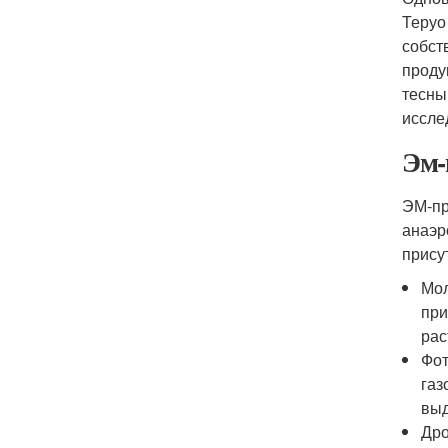
Теруо
собст
проду
тесны
иссле
Эм-
ЭМ-пр
анаэр
прису
Мол
при
рас
Фот
газ
выд
Дро