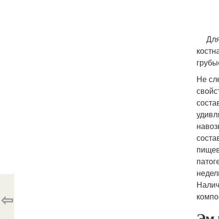
Для п
костн
грубы
Не сл
свойс
соста
удивл
навоз
соста
пищев
патог
недел
Налич
⇦
компо
Эм-