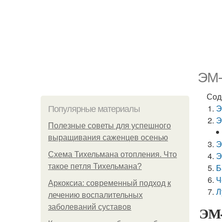
ЭМ-
Сод
Э
Популярные материалы
Э
Полезные советы для успешного
выращивания саженцев осенью
Э
Схема Тихельмана отопления. Что
Э
такое петля Тихельмана?
Б
Ч
Аркоксиа: современный подход к
Л
лечению воспалительных
заболеваний суставов
ЭМ-