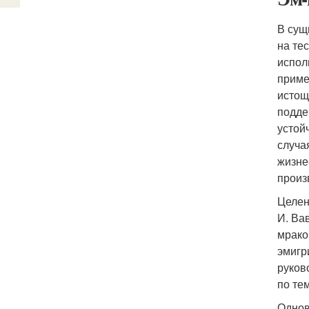
В сущ
на те
испол
приме
истощ
подде
устой
случа
жизне
произ
Целен
И. Ва
мрако
эмигр
руков
по те
Однов