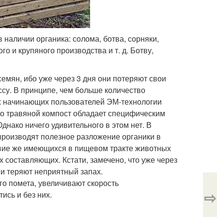
аличии органика: солома, ботва, сорняки,
го и крупяного производства и т. д. Ботву,
семян, ибо уже через 3 дня они потеряют свои
ссу. В принципе, чем больше количество
х начинающих пользователей ЭМ-технологии
сто травяной компост обладает специфическим
нако ничего удивительного в этом нет. В
производят полезное разложение органики в
твие же имеющихся в пищевом тракте животных
 составляющих. Кстати, замечено, что уже через
и теряют неприятный запах.
го помета, увеличивают скорость
⇨
ись и без них.