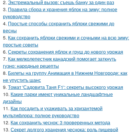
2.
Экстремальный вызов: съешь банку за один раз
3.
Правила сбора и хранения яблок на зиму: полное
руководство
4.
Простые способы сохранить яблоки свежими до
весны
5.
Как сохранить яблоки свежими и сочными на всю зиму:
простые советы
6.
Секреты сохранения яблок и груш до нового урожая
7.
Как мелколепестник канадский помогает заткнуть
гузно: народные рецепты
8.
Билеты на группу Анимация в Нижнем Новгороде: как
не упустить шанс
9.
Томат 'Садовита Таня F1': секреты высокого урожая
10.
Какие парки имеют уникальные ландшафтные
дизайны
11.
Как посадить и ухаживать за хризантемой
мультифлора: полное руководство
12.
Как сохранить чеснок: 3 проверенных метода
13.
Секрет долгого хранения чеснока: роль пищевой