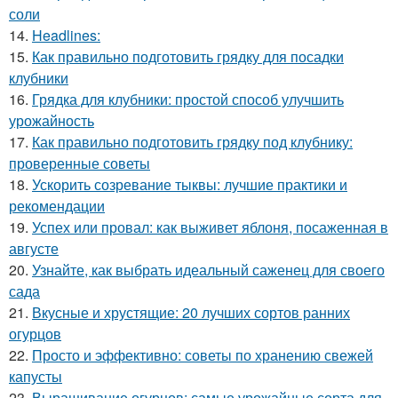
соли
14.
Headlines:
15.
Как правильно подготовить грядку для посадки
клубники
16.
Грядка для клубники: простой способ улучшить
урожайность
17.
Как правильно подготовить грядку под клубнику:
проверенные советы
18.
Ускорить созревание тыквы: лучшие практики и
рекомендации
19.
Успех или провал: как выживет яблоня, посаженная в
августе
20.
Узнайте, как выбрать идеальный саженец для своего
сада
21.
Вкусные и хрустящие: 20 лучших сортов ранних
огурцов
22.
Просто и эффективно: советы по хранению свежей
капусты
23.
Выращивание огурцов: самые урожайные сорта для