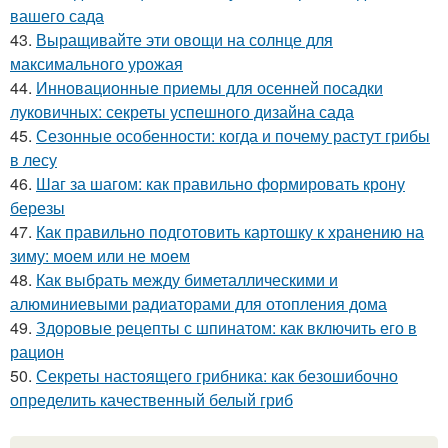
вашего сада
43.
Выращивайте эти овощи на солнце для
максимального урожая
44.
Инновационные приемы для осенней посадки
луковичных: секреты успешного дизайна сада
45.
Сезонные особенности: когда и почему растут грибы
в лесу
46.
Шаг за шагом: как правильно формировать крону
березы
47.
Как правильно подготовить картошку к хранению на
зиму: моем или не моем
48.
Как выбрать между биметаллическими и
алюминиевыми радиаторами для отопления дома
49.
Здоровые рецепты с шпинатом: как включить его в
рацион
50.
Секреты настоящего грибника: как безошибочно
определить качественный белый гриб