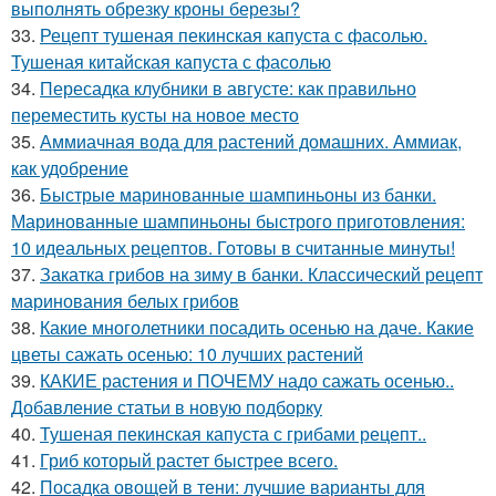
выполнять обрезку кроны березы?
33.
Рецепт тушеная пекинская капуста с фасолью.
Тушеная китайская капуста с фасолью
34.
Пересадка клубники в августе: как правильно
переместить кусты на новое место
35.
Аммиачная вода для растений домашних. Аммиак,
как удобрение
36.
Быстрые маринованные шампиньоны из банки.
Маринованные шампиньоны быстрого приготовления:
10 идеальных рецептов. Готовы в считанные минуты!
37.
Закатка грибов на зиму в банки. Классический рецепт
маринования белых грибов
38.
Какие многолетники посадить осенью на даче. Какие
цветы сажать осенью: 10 лучших растений
39.
КАКИЕ растения и ПОЧЕМУ надо сажать осенью..
Добавление статьи в новую подборку
40.
Тушеная пекинская капуста с грибами рецепт..
41.
Гриб который растет быстрее всего.
42.
Посадка овощей в тени: лучшие варианты для