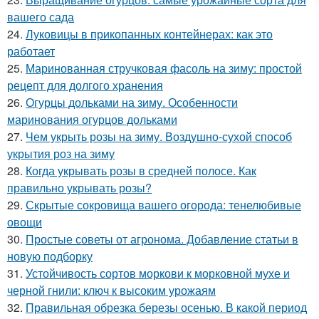
вашего сада
24.
Луковицы в прикопанных контейнерах: как это
работает
25.
Маринованная стручковая фасоль на зиму: простой
рецепт для долгого хранения
26.
Огурцы дольками на зиму. Особенности
маринования огурцов дольками
27.
Чем укрыть розы на зиму. Воздушно-сухой способ
укрытия роз на зиму
28.
Когда укрывать розы в средней полосе. Как
правильно укрывать розы?
29.
Скрытые сокровища вашего огорода: тенелюбивые
овощи
30.
Простые советы от агронома. Добавление статьи в
новую подборку
31.
Устойчивость сортов моркови к морковной мухе и
черной гнили: ключ к высоким урожаям
32.
Правильная обрезка березы осенью. В какой период