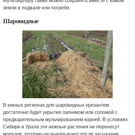
Мультифлору также можно сохранять вместе с комом
земли в подвале или погребе.
Шаровидные
В южных регионах для шаровидных хризантем
достаточно будет укрытия лапником или соломой с
предварительным мульчированием корней. В условиях
Сибири и Урала эти нежные растения не перенесут
морозов, поэтому их выкапывают после засыхания