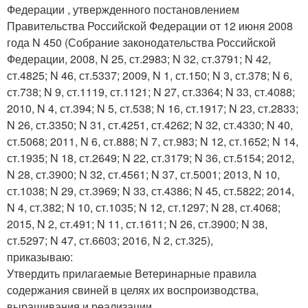
Федерации , утвержденного постановлением
Правительства Российской Федерации от 12 июня 2008
года N 450 (Собрание законодательства Российской
Федерации, 2008, N 25, ст.2983; N 32, ст.3791; N 42,
ст.4825; N 46, ст.5337; 2009, N 1, ст.150; N 3, ст.378; N 6,
ст.738; N 9, ст.1119, ст.1121; N 27, ст.3364; N 33, ст.4088;
2010, N 4, ст.394; N 5, ст.538; N 16, ст.1917; N 23, ст.2833;
N 26, ст.3350; N 31, ст.4251, ст.4262; N 32, ст.4330; N 40,
ст.5068; 2011, N 6, ст.888; N 7, ст.983; N 12, ст.1652; N 14,
ст.1935; N 18, ст.2649; N 22, ст.3179; N 36, ст.5154; 2012,
N 28, ст.3900; N 32, ст.4561; N 37, ст.5001; 2013, N 10,
ст.1038; N 29, ст.3969; N 33, ст.4386; N 45, ст.5822; 2014,
N 4, ст.382; N 10, ст.1035; N 12, ст.1297; N 28, ст.4068;
2015, N 2, ст.491; N 11, ст.1611; N 26, ст.3900; N 38,
ст.5297; N 47, ст.6603; 2016, N 2, ст.325),
приказываю:
Утвердить прилагаемые Ветеринарные правила
содержания свиней в целях их воспроизводства,
выращивания и реализации.