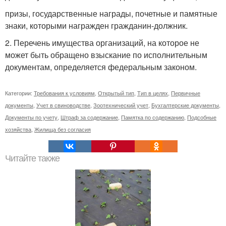
призы, государственные награды, почетные и памятные
знаки, которыми награжден гражданин-должник.
2. Перечень имущества организаций, на которое не
может быть обращено взыскание по исполнительным
документам, определяется федеральным законом.
Категории:
Требования к условиям
,
Открытый тип
,
Тип в целях
,
Первичные
документы
,
Учет в свиноводстве
,
Зоотехнический учет
,
Бухгалтерские документы
,
Документы по учету
,
Штраф за содержание
,
Памятка по содержанию
,
Подсобные
хозяйства
,
Жилища без согласия
Читайте также