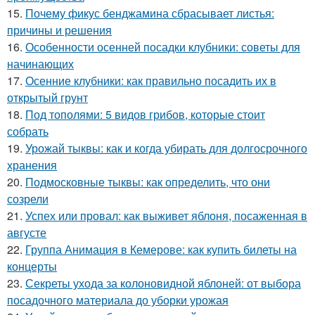
15.
Почему фикус бенджамина сбрасывает листья:
причины и решения
16.
Особенности осенней посадки клубники: советы для
начинающих
17.
Осенние клубники: как правильно посадить их в
открытый грунт
18.
Под тополями: 5 видов грибов, которые стоит
собрать
19.
Урожай тыквы: как и когда убирать для долгосрочного
хранения
20.
Подмосковные тыквы: как определить, что они
созрели
21.
Успех или провал: как выживет яблоня, посаженная в
августе
22.
Группа Анимация в Кемерове: как купить билеты на
концерты
23.
Секреты ухода за колоновидной яблоней: от выбора
посадочного материала до уборки урожая