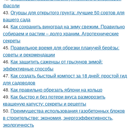
фасоли
43.
Огурцы для открытого грунта: лучшие 50 сортов для
вашего сада
44.
Как сохранить виноград на зиму свежим. Правильно
собираем и растим – долго храним. Агротехнические
секреты
45.
Правильное время для обрезки плакучей берёзы:
советы и рекомендации
46.
Как защитить саженцы от грызунов зимой:
эффективные способы
47.
Как создать быстрый компост за 18 дней: простой гид
для садоводов
48.
Как правильно обрезать яблони на кольцо
49.
Как быстро и без потери вкуса разморозить
квашеную капусту: секреты и рецепты
50.
Преимущества использования газобетонных блоков
в строительстве: экономия, энергоэффективность,
экологичность