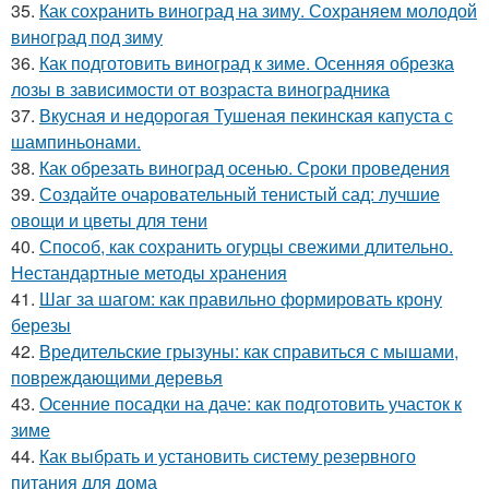
35.
Как сохранить виноград на зиму. Сохраняем молодой
виноград под зиму
36.
Как подготовить виноград к зиме. Осенняя обрезка
лозы в зависимости от возраста виноградника
37.
Вкусная и недорогая Тушеная пекинская капуста с
шампиньонами.
38.
Как обрезать виноград осенью. Сроки проведения
39.
Создайте очаровательный тенистый сад: лучшие
овощи и цветы для тени
40.
Способ, как сохранить огурцы свежими длительно.
Нестандартные методы хранения
41.
Шаг за шагом: как правильно формировать крону
березы
42.
Вредительские грызуны: как справиться с мышами,
повреждающими деревья
43.
Осенние посадки на даче: как подготовить участок к
зиме
44.
Как выбрать и установить систему резервного
питания для дома