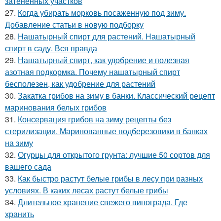
затенённых участков
27.
Когда убирать морковь посаженную под зиму.
Добавление статьи в новую подборку
28.
Нашатырный спирт для растений. Нашатырный
спирт в саду. Вся правда
29.
Нашатырный спирт, как удобрение и полезная
азотная подкормка. Почему нашатырный спирт
бесполезен, как удобрение для растений
30.
Закатка грибов на зиму в банки. Классический рецепт
маринования белых грибов
31.
Консервация грибов на зиму рецепты без
стерилизации. Маринованные подберезовики в банках
на зиму
32.
Огурцы для открытого грунта: лучшие 50 сортов для
вашего сада
33.
Как быстро растут белые грибы в лесу при разных
условиях. В каких лесах растут белые грибы
34.
Длительное хранение свежего винограда. Где
хранить