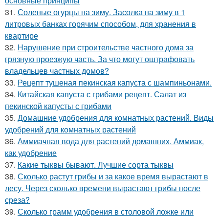
основные принципы
31.
Соленые огурцы на зиму. Засолка на зиму в 1
литровых банках горячим способом, для хранения в
квартире
32.
Нарушение при строительстве частного дома за
грязную проезжую часть. За что могут оштрафовать
владельцев частных домов?
33.
Рецепт тушеная пекинская капуста с шампиньонами.
34.
Китайская капуста с грибами рецепт. Салат из
пекинской капусты с грибами
35.
Домашние удобрения для комнатных растений. Виды
удобрений для комнатных растений
36.
Аммиачная вода для растений домашних. Аммиак,
как удобрение
37.
Какие тыквы бывают. Лучшие сорта тыквы
38.
Сколько растут грибы и за какое время вырастают в
лесу. Через сколько времени вырастают грибы после
среза?
39.
Сколько грамм удобрения в столовой ложке или