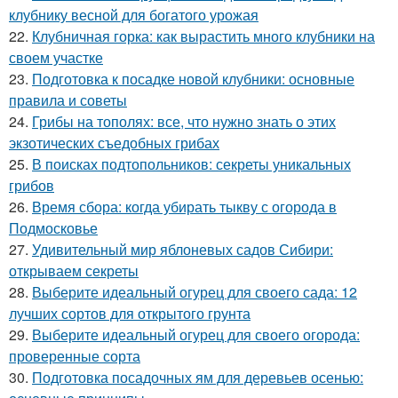
клубнику весной для богатого урожая
22.
Клубничная горка: как вырастить много клубники на
своем участке
23.
Подготовка к посадке новой клубники: основные
правила и советы
24.
Грибы на тополях: все, что нужно знать о этих
экзотических съедобных грибах
25.
В поисках подтопольников: секреты уникальных
грибов
26.
Время сбора: когда убирать тыкву с огорода в
Подмосковье
27.
Удивительный мир яблоневых садов Сибири:
открываем секреты
28.
Выберите идеальный огурец для своего сада: 12
лучших сортов для открытого грунта
29.
Выберите идеальный огурец для своего огорода:
проверенные сорта
30.
Подготовка посадочных ям для деревьев осенью: