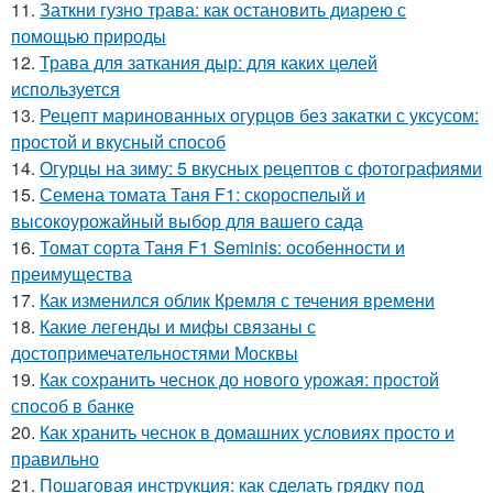
11.
Заткни гузно трава: как остановить диарею с
помощью природы
12.
Трава для заткания дыр: для каких целей
используется
13.
Рецепт маринованных огурцов без закатки с уксусом:
простой и вкусный способ
14.
Огурцы на зиму: 5 вкусных рецептов с фотографиями
15.
Семена томата Таня F1: скороспелый и
высокоурожайный выбор для вашего сада
16.
Томат сорта Таня F1 Seminis: особенности и
преимущества
17.
Как изменился облик Кремля с течения времени
18.
Какие легенды и мифы связаны с
достопримечательностями Москвы
19.
Как сохранить чеснок до нового урожая: простой
способ в банке
20.
Как хранить чеснок в домашних условиях просто и
правильно
21.
Пошаговая инструкция: как сделать грядку под