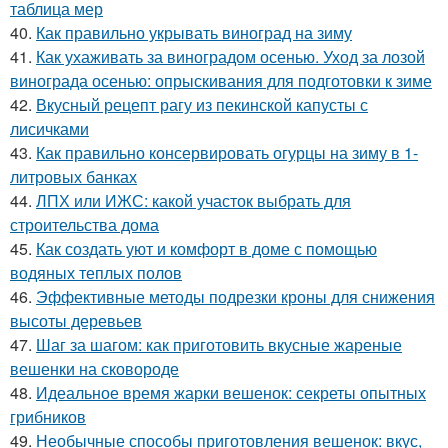
таблица мер
40.
Как правильно укрывать виноград на зиму
41.
Как ухаживать за виноградом осенью. Уход за лозой
винограда осенью: опрыскивания для подготовки к зиме
42.
Вкусный рецепт рагу из пекинской капусты с
лисичками
43.
Как правильно консервировать огурцы на зиму в 1-
литровых банках
44.
ЛПХ или ИЖС: какой участок выбрать для
строительства дома
45.
Как создать уют и комфорт в доме с помощью
водяных теплых полов
46.
Эффективные методы подрезки кроны для снижения
высоты деревьев
47.
Шаг за шагом: как приготовить вкусные жареные
вешенки на сковороде
48.
Идеальное время жарки вешенок: секреты опытных
грибников
49.
Необычные способы приготовления вешенок: вкус,