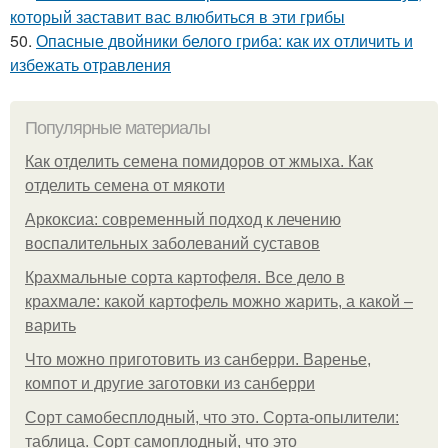
который заставит вас влюбиться в эти грибы
50.
Опасные двойники белого гриба: как их отличить и
избежать отравления
Популярные материалы
Как отделить семена помидоров от жмыха. Как
отделить семена от мякоти
Аркоксиа: современный подход к лечению
воспалительных заболеваний суставов
Крахмальные сорта картофеля. Все дело в
крахмале: какой картофель можно жарить, а какой –
варить
Что можно приготовить из санберри. Варенье,
компот и другие заготовки из санберри
Сорт самобесплодный, что это. Сорта-опылители:
таблица. Сорт самоплодный, что это