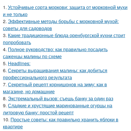
1.
Устойчивые сорта моркови: защита от морковной мухи
и не только
2.
Эффективные методы борьбы с морковной мухой:
советы для садоводов
3.
Какие традиционные блюда оренбургской кухни стоит
попробовать
4.
Полное руководство: как правильно посадить
саженцы малины по схеме
5.
Headlines:
6.
Секреты выращивания малины: как добиться
профессионального результата
7.
Секретный рецепт корнишонов на зиму: как в
магазине, но домашние
8.
Экстремальный вызов: съешь банку за один раз
9.
Сладкие и хрустящие маринованные огурцы на
литровую банку: простой рецепт
10.
Простые советы: как правильно хранить яблоки в
квартире