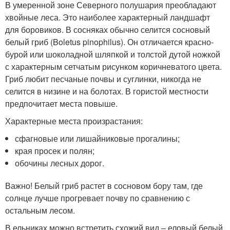
В умеренной зоне Северного полушария преобладают
хвойные леса. Это наиболее характерный ландшафт
для боровиков. В сосняках обычно селится сосновый
белый гриб (Boletus pinophilus). Он отличается красно-
бурой или шоколадной шляпкой и толстой дутой ножкой
с характерным сетчатым рисунком коричневатого цвета.
Гриб любит песчаные почвы и суглинки, никогда не
селится в низине и на болотах. В гористой местности
предпочитает места повыше.
Характерные места произрастания:
сфагновые или лишайниковые прогалины;
края просек и полян;
обочины лесных дорог.
Важно! Белый гриб растет в сосновом бору там, где
солнце лучше прогревает почву по сравнению с
остальным лесом.
В ельниках можно встретить схожий вид – еловый белый