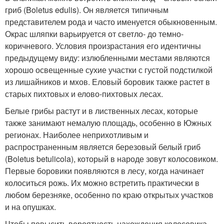
гриб (Boletus edulis). Он является типичным
представителем рода и часто именуется обыкновенным.
Окрас шляпки варьируется от светло- до темно-
коричневого. Условия произрастания его идентичны
предыдущему виду: излюбленными местами являются
хорошо освещенные сухие участки с густой подстилкой
из лишайников и мхов. Еловый боровик также растет в
старых пихтовых и елово-пихтовых лесах.
Белые грибы растут и в лиственных лесах, которые
также занимают немалую площадь, особенно в Южных
регионах. Наиболее неприхотливым и
распространенным является березовый белый гриб
(Boletus betulicola), который в народе зовут колосовиком.
Первые боровики появляются в лесу, когда начинает
колоситься рожь. Их можно встретить практически в
любом березняке, особенно по краю открытых участков
и на опушках.
Чтобы повысить вероятность нахождения колосовика,