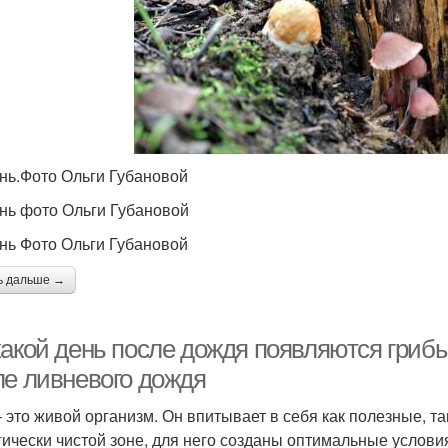
ень.Фото Ольги Губановой
ень фото Ольги Губановой
ень Фото Ольги Губановой
ь дальше →
какой день после дождя появляются грибы
ле ливневого дождя
– это живой организм. Он впитывает в себя как полезные, т
гически чистой зоне, для него созданы оптимальные условия