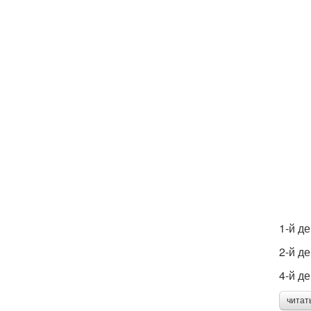
1-й д
2-й д
4-й д
читат