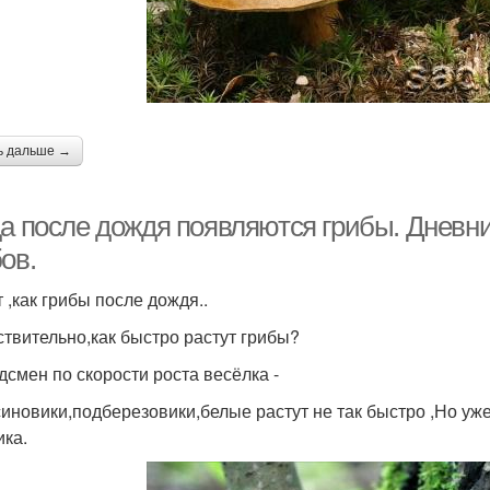
ь дальше →
да после дождя появляются грибы. Дневни
ов.
 ,как грибы после дождя..
ствительно,как быстро растут грибы?
дсмен по скорости роста весёлка -
иновики,подберезовики,белые растут не так быстро ,Но уже
ика.