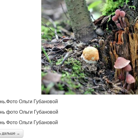
ень.Фото Ольги Губановой
ень фото Ольги Губановой
ень Фото Ольги Губановой
ь дальше →