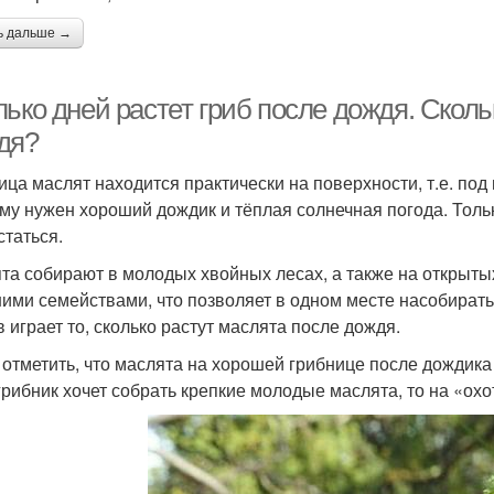
ь дальше →
лько дней растет гриб после дождя. Скол
дя?
ица маслят находится практически на поверхности, т.е. под
му нужен хороший дождик и тёплая солнечная погода. Тольк
статься.
та собирают в молодых хвойных лесах, а также на открыты
ими семействами, что позволяет в одном месте насобират
в играет то, сколько растут маслята после дождя.
 отметить, что маслята на хорошей грибнице после дождика
грибник хочет собрать крепкие молодые маслята, то на «охот