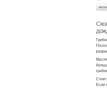
читат
Ско
дож
Грибн
Поэто
разра
Масля
больш
грибо
Стоит
Если 