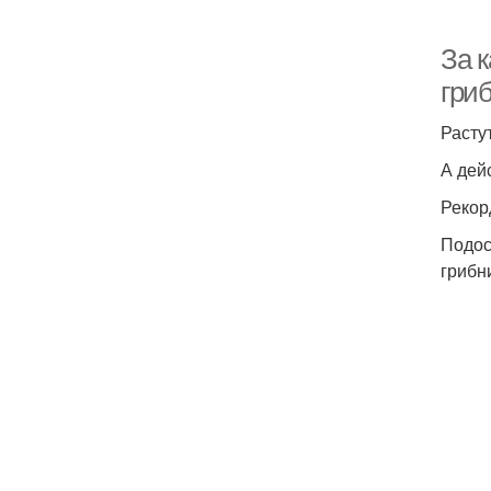
За 
гриб
Растут
А дей
Рекор
Подос
грибн