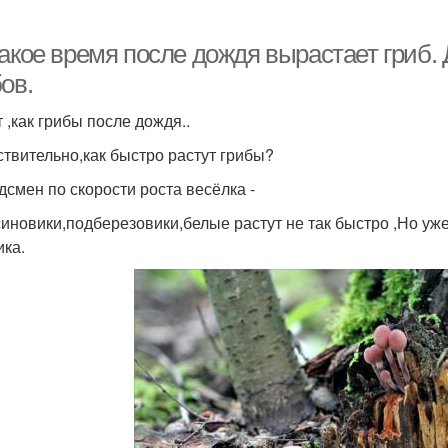
какое время после дождя вырастает гриб.
ов.
 ,как грибы после дождя..
ствительно,как быстро растут грибы?
дсмен по скорости роста весёлка -
иновики,подберезовики,белые растут не так быстро ,Но уже
ика.