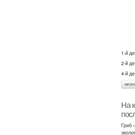
1-й д
2-й д
4-й д
читат
На 
пос
Гриб 
эколо