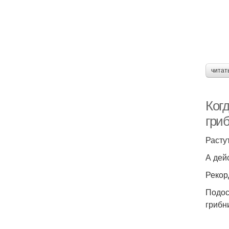
читат
Ког
гриб
Растут
А дей
Рекор
Подос
грибн