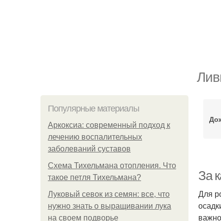
Лив
Популярные материалы
До
Аркоксиа: современный подход к
лечению воспалительных
заболеваний суставов
Схема Тихельмана отопления. Что
За 
такое петля Тихельмана?
Для р
Луковый севок из семян: все, что
осадк
нужно знать о выращивании лука
важно
на своем подворье