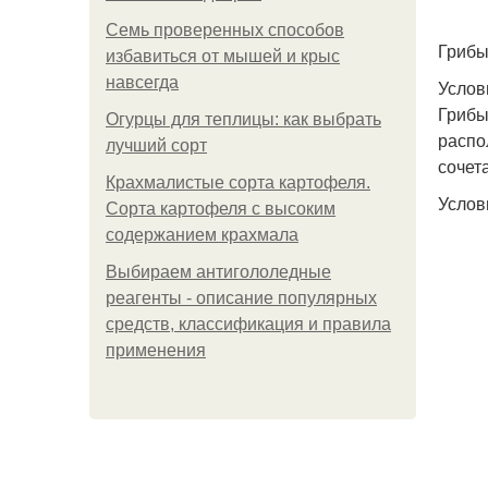
Семь проверенных способов
Грибы
избавиться от мышей и крыс
навсегда
Услов
Грибы
Огурцы для теплицы: как выбрать
распо
лучший сорт
сочет
Крахмалистые сорта картофеля.
Услов
Сорта картофеля с высоким
содержанием крахмала
Выбираем антигололедные
реагенты - описание популярных
средств, классификация и правила
применения