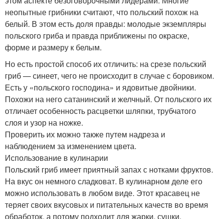
этом аспекте безоговорочными лидерами. Многие
неопытные грибники считают, что польский похож на
белый. В этом есть доля правды: молодые экземпляры
польского гриба и правда приближены по окраске,
форме и размеру к белым.
Но есть простой способ их отличить: на срезе польский
гриб — синеет, чего не происходит в случае с боровиком.
Есть у «польского господина» и ядовитые двойники.
Похожи на него сатанинский и желчный. От польского их
отличает особенность расцветки шляпки, трубчатого
слоя и узор на ножке.
Проверить их можно также путем надреза и
наблюдением за изменением цвета.
Использование в кулинарии
Польский гриб имеет приятный запах с нотками фруктов.
На вкус он немного сладковат. В кулинарном деле его
можно использовать в любом виде. Этот красавец не
теряет своих вкусовых и питательных качеств во время
обработок, а потому подходит для жарки, сушки,