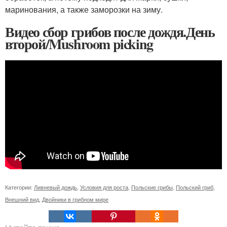
маринования, а также заморозки на зиму.
Видео сбор грибов после дождя.День
второй/Mushroom picking
Категории:
Ливневый дождь
,
Условия для роста
,
Польские грибы
,
Польский гриб
,
Внешний вид
,
Двойники в грибном мире