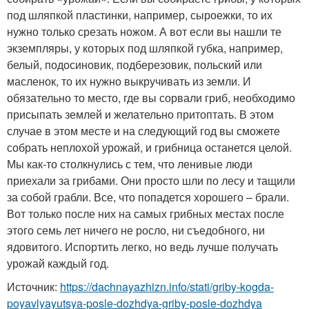
под шляпкой пластинки, например, сыроежки, то их
нужно только срезать ножом. А вот если вы нашли те
экземпляры, у которых под шляпкой губка, например,
белый, подосиновик, подберезовик, польский или
масленок, то их нужно выкручивать из земли. И
обязательно то место, где вы сорвали гриб, необходимо
присыпать землей и желательно притоптать. В этом
случае в этом месте и на следующий год вы сможете
собрать неплохой урожай, и грибница останется целой.
Мы как-то столкнулись с тем, что ленивые люди
приехали за грибами. Они просто шли по лесу и тащили
за собой грабли. Все, что попадется хорошего – брали.
Вот только после них на самых грибных местах после
этого семь лет ничего не росло, ни съедобного, ни
ядовитого. Испортить легко, но ведь лучше получать
урожай каждый год.
Источник:
https://dachnayazhizn.info/stati/griby-kogda-
poyavlyayutsya-posle-dozhdya-griby-posle-dozhdya