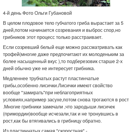
4-й день Фото Ольги Губановой
В целом плодовое тело губчатого гриба вырастает за 5
дней,потом начинается созревания и выброс спор,но
грибников этот процесс только расстраивает.
Если созревший белый еще можно рассматривать как
трофей(многие даже предпочитают их молоденьким за
более насыщенный вкус ),то подберезовик старше 2-х
дней обычно уже не интересует грибника.
Медленнее трубчатых растут пластинчатые
грибы,особенно лисички.Лисички имеют свойство
вообще "замирать"при неблагоприятных
условиях,например засухе,потом снова трогаются в рост
.Многие грибники замечали ,что зародыши лисичек
(примордии)вообще исчезали,так и не тронувшись в
рост,как бы втягивались в грибницу обратно.
Из пластинчатых самая "скоростная" -